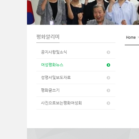
n
평화알리미
Home
공지사항및소식
여성평화뉴스
성명서및보도자료
평화글쓰기
사진으로보는평화여성회