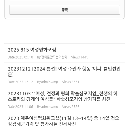
2025 815 여성평화포럼
Date
2025.09.10
By
평화를만드는여성회
Views
1449
20231212 [2024 총선! 여성 주권자 행동 ‘어퍼’ 출범선언
문]
Date
2023.12.12
By
adminwmp
Views
2551
20231103 '"여성, 전쟁과 평화 학술심포지엄_전쟁의 허
스토리와 경계의 여성들" 학술심포지엄 참가자들 사진
Date
2023.11.06
By
adminwmp
Views
2586
2023 제주여성평화워크샵(11월 13~14일) 중 14일 정오
강정해군기지 앞 참가자들 전체사진