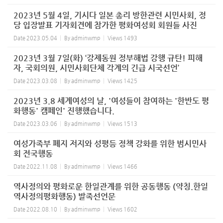
2023년 5월 4일, 기시다 일본 총리 방한관련 시민사회, 정
당 입장발표 기자회견에 참가한 평화여성회 회원들 사진
Date
2023.05.04
By
adminwmp
Views
1493
2023년 3월 7일(화) ‘강제동원 정부해법 강행 규탄! 피해
자, 국회의원, 시민사회단체 각계의 긴급 시국선언’
Date
2023.03.08
By
adminwmp
Views
1425
2023년 3.8 세계여성의 날, '여성들이 참여하는 '한반도 평
화행동' 캠페인' 진행했습니다.
Date
2023.03.06
By
adminwmp
Views
1513
여성가족부 폐지 저지와 성평등 정책 강화를 위한 범시민사
회 전국행동
Date
2022.11.08
By
adminwmp
Views
1466
역사정의와 평화로운 한일관계를 위한 공동행동 (약칭.한일
역사정의평화행동) 발족선언문
Date
2022.08.10
By
adminwmp
Views
1602