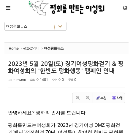
Sketchbook5, 스케치북5
Sketchbook5, 스케치북5
메뉴 건너뛰기
Home
평화알리미
여성평화뉴스
2023년 5월 20일(토) 경기여성평화걷기 & 평
화여성회의 '한반도 평화행동' 캠페인 안내
adminwmp
조회 수
1481
추천 수
0
댓글
0
수정
삭제
안녕하세요? 평화의 인사를 드립니다.
평화를만드는여성회가 '2023년 경기여성 DMZ 평화걷
기'에서 '정전협정 70년, 여성들이 참여한 한반도 평화행