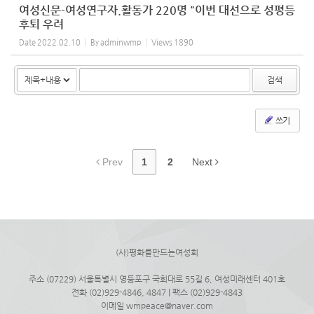
여성신문-여성연구자.활동가 220명 "이번 대선으로 성평등
후퇴 우려
Date
2022.02.10
By
adminwmp
Views
1890
검색
쓰기
Prev
1
2
Next
(사)평화를만드는여성회
주소 (07229) 서울특별시 영등포구 국회대로 55길 6, 여성미래센터 401호
전화 (02)929-4846, 4847 | 팩스 (02)929-4843
이메일 wmpeace@naver.com