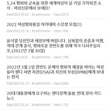
5.24 평화와 군축을 위한 세계여성의 날 기념 기자회견 소
식 - 여성신문에서 보세요!
Date
2022.05.20
By
adminwmp
Views
2013
2022 여성평화통일 아카데미 수강생 모집(1)
Date
2022.05.16
By
adminwmp
Views
1832
윤석열 당선인과 새정부에 바랍니다. 남북합의 존중과 이행,
적대 관계 종식, 평화로운 한반도를 위해 적극 나서주십시
오.(2022년 3월 30일)
Date
2022.04.01
By
adminwmp
Views
1796
2022년 3월 2일 한반도 문제의 평화적 해결을 바라는 여성
들이 웬디 셔면 차관(USA)과 최선희 부상(DPRK)에게 보내
는 편지
Date
2022.03.15
By
adminwmp
Views
2684
20대 대통령에게 요구하는 젠더정책:돌봄.연대.정의-카드
뉴스
Date
2022.02.24
By
adminwmp
Views
1732