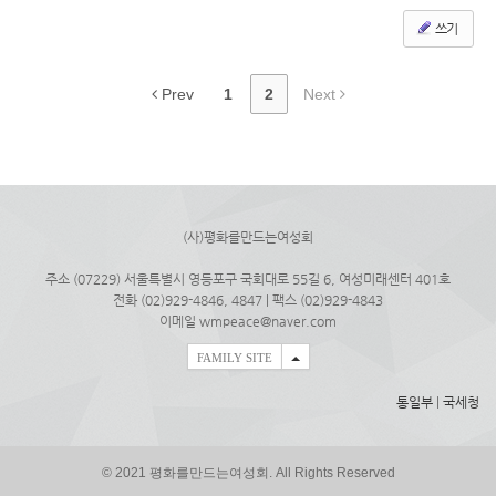
쓰기
Prev
1
2
Next
(사)평화를만드는여성회
주소 (07229) 서울특별시 영등포구 국회대로 55길 6, 여성미래센터 401호
전화 (02)929-4846, 4847 | 팩스 (02)929-4843
이메일 wmpeace@naver.com
FAMILY SITE
통일부
|
국세청
© 2021 평화를만드는여성회. All Rights Reserved