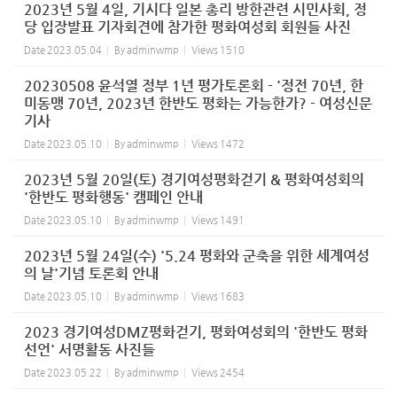
2023년 5월 4일, 기시다 일본 총리 방한관련 시민사회, 정
당 입장발표 기자회견에 참가한 평화여성회 회원들 사진
Date
2023.05.04
By
adminwmp
Views
1510
20230508 윤석열 정부 1년 평가토론회 - '정전 70년, 한
미동맹 70년, 2023년 한반도 평화는 가능한가? - 여성신문
기사
Date
2023.05.10
By
adminwmp
Views
1472
2023년 5월 20일(토) 경기여성평화걷기 & 평화여성회의
'한반도 평화행동' 캠페인 안내
Date
2023.05.10
By
adminwmp
Views
1491
2023년 5월 24일(수) '5.24 평화와 군축을 위한 세계여성
의 날'기념 토론회 안내
Date
2023.05.10
By
adminwmp
Views
1683
2023 경기여성DMZ평화걷기, 평화여성회의 '한반도 평화
선언' 서명활동 사진들
Date
2023.05.22
By
adminwmp
Views
2454