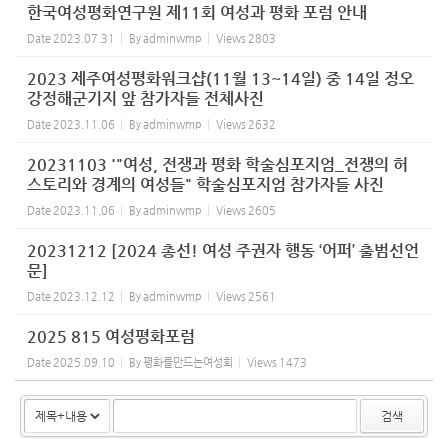
한국여성평화연구원 제11회 여성과 평화 포럼 안내
Date
2023.07.31
By
adminwmp
Views
2803
2023 제주여성평화워크샵(11월 13~14일) 중 14일 정오
강정해군기지 앞 참가자들 전체사진
Date
2023.11.06
By
adminwmp
Views
2632
20231103 '"여성, 전쟁과 평화 학술심포지엄_전쟁의 허
스토리와 경계의 여성들" 학술심포지엄 참가자들 사진
Date
2023.11.06
By
adminwmp
Views
2605
20231212 [2024 총선! 여성 주권자 행동 ‘어퍼’ 출범선언
문]
Date
2023.12.12
By
adminwmp
Views
2561
2025 815 여성평화포럼
Date
2025.09.10
By
평화를만드는여성회
Views
1473
검색