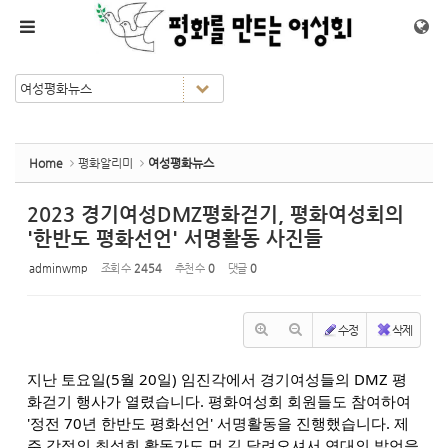
Sketchbook5, 스케치북5
Sketchbook5, 스케치북5
메뉴 건너뛰기
Home
평화알리미
여성평화뉴스
2023 경기여성DMZ평화걷기, 평화여성회의
'한반도 평화선언' 서명활동 사진들
adminwmp
조회 수
2454
추천 수
0
댓글
0
수정
삭제
지난 토요일(5월 20일) 임진각에서 경기여성들의 DMZ 평
화걷기 행사가 열렸습니다. 평화여성회 회원들도 참여하여
'정전 70년 한반도 평화선언' 서명활동을 진행했습니다. 제
주 강정의 최성희 활동가도 먼 길 달려오셔서 연대의 발언을