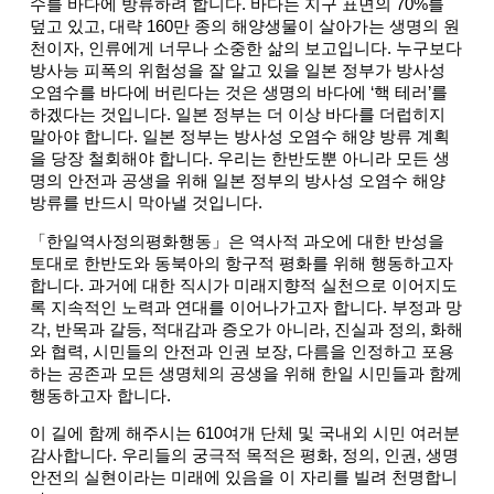
수를 바다에 방류하려 합니다. 바다는 지구 표면의 70%를
덮고 있고, 대략 160만 종의 해양생물이 살아가는 생명의 원
천이자, 인류에게 너무나 소중한 삶의 보고입니다. 누구보다
방사능 피폭의 위험성을 잘 알고 있을 일본 정부가 방사성
오염수를 바다에 버린다는 것은 생명의 바다에 ‘핵 테러’를
하겠다는 것입니다. 일본 정부는 더 이상 바다를 더럽히지
말아야 합니다. 일본 정부는 방사성 오염수 해양 방류 계획
을 당장 철회해야 합니다. 우리는 한반도뿐 아니라 모든 생
명의 안전과 공생을 위해 일본 정부의 방사성 오염수 해양
방류를 반드시 막아낼 것입니다.
「한일역사정의평화행동」은 역사적 과오에 대한 반성을
토대로 한반도와 동북아의 항구적 평화를 위해 행동하고자
합니다. 과거에 대한 직시가 미래지향적 실천으로 이어지도
록 지속적인 노력과 연대를 이어나가고자 합니다. 부정과 망
각, 반목과 갈등, 적대감과 증오가 아니라, 진실과 정의, 화해
와 협력, 시민들의 안전과 인권 보장, 다름을 인정하고 포용
하는 공존과 모든 생명체의 공생을 위해 한일 시민들과 함께
행동하고자 합니다.
이 길에 함께 해주시는 610여개 단체 및 국내외 시민 여러분
감사합니다. 우리들의 궁극적 목적은 평화, 정의, 인권, 생명
안전의 실현이라는 미래에 있음을 이 자리를 빌려 천명합니