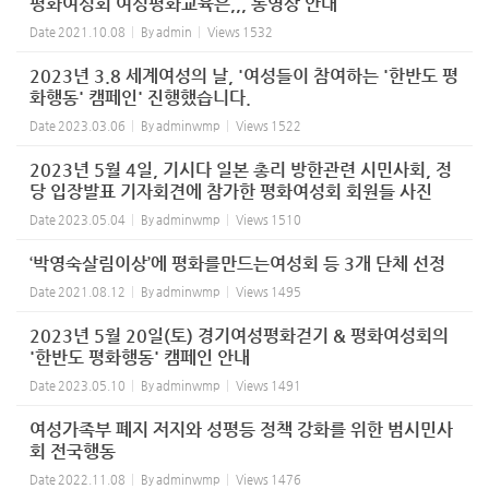
평화여성회 여성평화교육은,,, 동영상 안내
Date
2021.10.08
By
admin
Views
1532
2023년 3.8 세계여성의 날, '여성들이 참여하는 '한반도 평
화행동' 캠페인' 진행했습니다.
Date
2023.03.06
By
adminwmp
Views
1522
2023년 5월 4일, 기시다 일본 총리 방한관련 시민사회, 정
당 입장발표 기자회견에 참가한 평화여성회 회원들 사진
Date
2023.05.04
By
adminwmp
Views
1510
‘박영숙살림이상’에 평화를만드는여성회 등 3개 단체 선정
Date
2021.08.12
By
adminwmp
Views
1495
2023년 5월 20일(토) 경기여성평화걷기 & 평화여성회의
'한반도 평화행동' 캠페인 안내
Date
2023.05.10
By
adminwmp
Views
1491
여성가족부 폐지 저지와 성평등 정책 강화를 위한 범시민사
회 전국행동
Date
2022.11.08
By
adminwmp
Views
1476