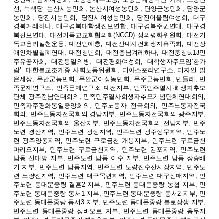
선, 녹색당, 논산시농민회, 논산시여성농민회, 단양군농민회, 담양군
농민회, 당진시농민회, 당진시여성농민회, 당진어울림여성회, 대구
경북겨레하나, 대구경북대학생진보연합, 대구경북주권연대, 대구경
북진보연대, 대전기독교교회협의회(NCCD) 정의평화위원회, 대전기
독교윤리실천운동, 대전민예총, 대전산내사건희생자유족회, 대전장
애인차별철폐연대, 대전청년회, 대전충남겨레하나, 대전충청5.18민
주유공자회, 대전통일의병, 대전평화여성회, 대학생자주모임’한가
람’, 대한불교조계종 사회노동위원회, 디아스포라연구소, 디자인 밝
은세상, 무안군농민회, 무안군여성농민회, 무주군농민회, 민들레, 민
족문제연구소, 민족문제연구소 대전지부, 민족민주열사·희생자추모
단체 광주전남연대회의, 민족민주열사희생자추모기념단체연대회의,
민족자주평화통일중앙회의, 민주노동자 전국회의, 민주노동자전국
회의, 민주노동자전국회의 경남지부, 민주노동자전국회의 광주지부,
민주노동자전국회의 울산지부, 민주노동자전국회의 전남지부, 민주
노련 경산지역, 민주노련 광성지역, 민주노련 광주상무지역, 민주노
련 광주양동지역, 민주노련 구로금천 개봉지부, 민주노련 구로금천
마리오지부, 민주노련 구로금천지역, 민주노련 김포지역, 민주노련
남동 신대방 지부, 민주노련 남동 이수 지부, 민주노련 남동 장승배
기 지부, 민주노련 남동지역, 민주노련 노량진수산시장지역, 민주노
련 노량진지역, 민주노련 대구목련지역, 민주노련 대구신매지역, 민
주노련 동대문중랑 결혼2 지부, 민주노련 동대문중랑 농협 지부, 민
주노련 동대문중랑 동서1 지부, 민주노련 동대문중랑 동서2 지부, 민
주노련 동대문중랑 동서3 지부, 민주노련 동대문중랑 불로장생 지부,
민주노련 동대문중랑 성바오로 지부, 민주노련 동대문중랑 용두지