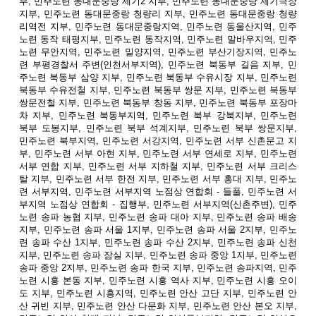
부, 민주노련 동대문중랑 제기2 지부, 민주노련 동대문중랑 제기극장
지부, 민주노련 동대문중랑 청량리 지부, 민주노련 동대문중랑 청량
리역전 지부, 민주노련 동대문중랑지역, 민주노련 동울산지역, 민주
노련 동작 태평지부, 민주노련 동작지역, 민주노련 말바우지역, 민주
노련 무안지역, 민주노련 밀양지역, 민주노련 부산기장지역, 민주노
련 부평경찰서 주변(인천서부지역), 민주노련 북동부 길음 지부, 민
주노련 북동부 삼양 지부, 민주노련 북동부 수유시장 지부, 민주노련
북동부 수유전철 지부, 민주노련 북동부 쌍문 지부, 민주노련 북동부
쌍문전철 지부, 민주노련 북동부 창동 지부, 민주노련 북동부 포장마
차 지부, 민주노련 북동부지역, 민주노련 북부 강북지부, 민주노련
북부 도봉지부, 민주노련 북부 석계지부, 민주노련 북부 쌍문지부,
민주노련 북부지역, 민주노련 서강지역, 민주노련 서부 신촌문고 지
부, 민주노련 서부 아현 지부, 민주노련 서부 연세로 지부, 민주노련
서부 연합 지부, 민주노련 서부 지하철 지부, 민주노련 서부 크리스
탈 지부, 민주노련 서부 한전 지부, 민주노련 서부 홍대 지부, 민주노
련 서부지역, 민주노련 서부지역 노점상 연합회 - 들풀, 민주노련 서
부지역 노점상 연합회 - 집행부, 민주노련 서부지역(신촌주변), 민주
노련 송파 농협 지부, 민주노련 송파 대아 지부, 민주노련 송파 배송
지부, 민주노련 송파 서울 1지부, 민주노련 송파 서울 2지부, 민주노
련 송파 수산 1지부, 민주노련 송파 수산 2지부, 민주노련 송파 신천
지부, 민주노련 송파 잠실 지부, 민주노련 송파 중앙 1지부, 민주노련
송파 중앙 2지부, 민주노련 송파 한국 지부, 민주노련 송파지역, 민주
노련 시흥 본동 지부, 민주노련 시흥 역사 지부, 민주노련 시흥 오이
도 지부, 민주노련 시흥지역, 민주노련 안산 고단 지부, 민주노련 안
산 귀빈 지부, 민주노련 안산 다문화 지부, 민주노련 안산 본오 지부,