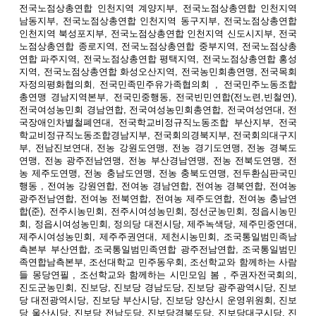
전국노점상총연합 인천지역 계양지부, 전국노점상총연합 인천지역
남동지부, 전국노점상총연합 인천지역 동구지부, 전국노점상총연합
인천지역 북성포지부, 전국노점상총연합 인천지역 신도시지부, 전국
노점상총연합 종로지역, 전국노점상총연합 중부지역, 전국노점상총
연합 파주지역, 전국노점상총연합 평택지역, 전국노점상총연합 홍성
지역, 전국노점상총연합 화성오산지역, 전국농민회총연맹, 전국목회
자정의평화협의회
전국민족민주유가족협의회 , 전국민주노동조합
,
총연맹 경남지역본부, 전국민중행동, 전국빈민연합(전노련,빈철연),
전국여성농민회 경남연합, 전국여성농민회총연합, 전국여성연대, 전
국장애인차별철폐연대, 전국학교비정규직노동조합 부산지부, 전국
학교비정규직노동조합경남지부, 전국회의경북지부, 전국회의대구지
부, 전남진보연대, 전농 강원도연맹, 전농 경기도연맹, 전농 경북도
연맹, 전농 광주전남연맹, 전농 부산경남연맹, 전농 전북도연맹, 전
농 제주도연맹, 전농 충남도연맹, 전농 충북도연맹, 전두환심판국민
행동 , 전여농 강원연합, 전여농 경남연합, 전여농 경북연합, 전여농
광주전남연합, 전여농 전북연합, 전여농 제주도연합, 전여농 충남연
합(준), 전주시농민회, 전주시여성농민회, 정선군농민회, 정읍시농민
회, 정읍시여성농민회, 정의당 대전시당, 제주녹색당, 제주민중연대,
제주시여성농민회, 제주주권연대, 제천시농민회, 조국통일범민족남
측본부 부산연합, 조국통일범민족연합 광주전남연합, 조국통일범민
족연합남측본부, 조선대학교 민주동우회, 조선학교와 함께하는 사람
들 몽당연필 , 조선학교와 함께하는 시민모임 봄 , 주권자전국회의,
진도군농민회, 진보당, 진보당 경남도당, 진보당 광주광역시당, 진보
당 대전광역시당, 진보당 부산시당, 진보당 양산시 운영위원회, 진보
당 울산시당, 진보당 전남도당, 진보당경북도당, 진보당대구시당, 진