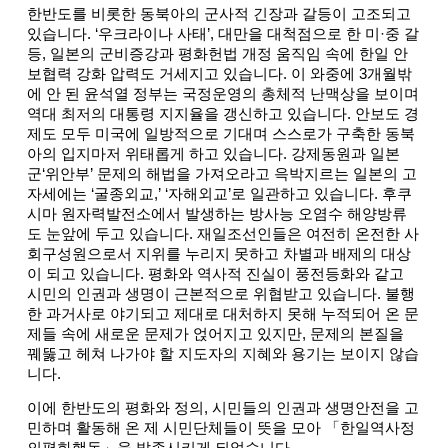
한반도를 비롯한 동북아의 군사적 긴장과 갈등이 고조되고
있습니다. ‘우크라이나 사태’, 대만을 대척점으로 한 미·중 갈
등, 일본의 군비증강과 평화헌법 개정 움직임 속에 한일 안
보협력 강화 압력도 거세지고 있습니다. 이 와중에 3개월밖
에 안 된 윤석열 정부는 국정운영의 총체적 난맥상을 보이며
역대 최저의 대통령 지지율을 갱신하고 있습니다. 안보도 경
제도 모두 미국에 일방적으로 기대며 스스로가 구축한 동북
아의 입지마저 위태롭게 하고 있습니다. 강제동원과 일본
군‘위안부’ 문제의 해법을 가져오라고 윽박지르는 일본의 고
자세에는 ‘굴종외교,’ ‘자해외교’로 일관하고 있습니다. 후쿠
시마 원자력발전소에서 발생하는 방사능 오염수 해양방류
도 눈앞에 두고 있습니다. 재일조선인들은 여전히 온전한 사
회구성원으로서 지위를 누리지 못하고 차별과 배제의 대상
이 되고 있습니다. 평화와 역사적 진실이 풍전등화와 같고
시민의 인권과 생명이 근본적으로 위협받고 있습니다. 불행
한 과거사로 야기되고 제대로 대처하지 못해 누적되어 온 문
제들 속에 새로운 문제가 얹어지고 있지만, 문제의 본질을
꿰뚫고 헤쳐 나가야 할 지도자의 지혜와 용기는 보이지 않습
니다.
이에 한반도의 평화와 정의, 시민들의 인권과 생명안전을 고
민하며 활동해 온 제 시민단체들이 뜻을 모아 「한일역사정