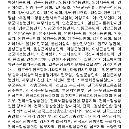
아산시농민회, 안동시농민회, 안동시여성농민회, 안성시농민회, 안
성여성회, 안양나눔여성회, 알바노조, 양구군농민회, 양구군여성농
민회, 양산시농민회, 양산여성회, 양산진보연합, 양심과 인권 나무,
양심수후원회 , 양용찬열사추모사업회, 여성교회, 여수진보연대, 여
주군여성농민회, 여주시농민회, 연천군농민회, 열린군대를위한시민
연대, 영광군농민회, 영광군여성농민회, 영동군농민회, 영암군농민
회, 영양군농민회, 영주시농민회, 영천시농민회, 예산군농민회, 예수
살기, 예천군농민회, 옥천군농민회, 완주군농민회, 용인여성회, 울산
겨레하나, 울산여민포럼, 울산여성회, 울산진보연대, 원주시농민회,
음성군농민회, 음성군여성농민회, 의령군농민회, 의성군농민회, 의
성군여성농민회, 이천여성회, 익산시농민회, 익산시여성농민회, 인
천 통일로, 인천겨레하나, 인천자주평화연대, 일본군강제성노예피해
자진주평화기림사업회, 일본군성노예제문제해결을위한 정의기억연
대, 일본군위안부할머니와함께하는마창진시민모임, 일본군'위안
부'할머니와함께하는통영거제시민모임, 임실군농민회, 임실군여성
농민회, 자주평화친선 한의사연대 동백, 자주평화통일실천연대, 장
수군농민회, 장흥군농민회, 전교조 부산지부, 전국공무원노동조합
광주본부, 전국공무원노동조합 부산지역본부, 전국공무원노동조합
전남본부, 전국교직원노동조합 광주지부, 전국교직원노동조합 전남
지부, 전국노점상총연합, 전국노점상총연합 강동지역, 전국노점상총
연합 강북지역, 전국노점상총연합 강서지역, 전국노점상총연합 강서
지역 까치산지부, 전국노점상총연합 강서지역 발산지부, 전국노점상
총연합 강서지역 염창지부, 전국노점상총연합 강서지역 우장산지부,
전국노점상총연합 강서지역 화곡지부, 전국노점상총연합 구로지역,
전국노점상총연합 남부지역, 전국노점상총연합 남부지역 노량진지