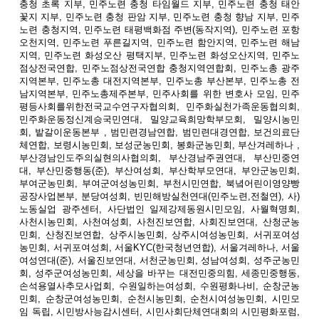
충청 초록 지부, 민주노련 충청 타임월드 지부, 민주노련 충청 태안
꽃지 지부, 민주노련 충청 판암 지부, 민주노련 충청 향남 지부, 민주
노련 충청지역, 민주노련 태평백화점 주변(동작지역), 민주노련 포항
오천지역, 민주노련 푸른길지역, 민주노련 함안지역, 민주노련 해남
지역, 민주노련 화성오산 평택지부, 민주노련 화성오산지역, 민주노
점상전국연합, 민주노점상전국연합 충청지역연합회, 민주노총 광주
지역본부, 민주노총 대전지역본부, 민주노총 부산본부, 민주노총 전
남지역본부, 민주노총제주본부, 민주사회를 위한 변호사 모임, 민주
평등사회를위한전국교수연구자협의회, 민주화실천가족운동협의회,
민주화운동정신계승국민연대, 밀양교육희망학부모회, 밀양시농민
회, 밭갈이운동본부 , 범민련경남연합, 범민련대경연합, 보건의료단
체연합, 보령시농민회, 보성군농민회, 봉화군농민회, 부산겨레하나 ,
부산경남인도주의실현의사협의회, 부산경남주권연대, 부산민중연
대, 부산민중행동(준), 부산여성회, 부산학부모연대, 부안군농민회,
부여군농민회, 부여군여성농민회, 부천시민연합, 북녘어린이영양빵
공장사업본부, 분당여성회, 빈민해방실천연대(민주노련,전철연), 사)
노동실업 광주센터, 사단법인 일제강제동원시민모임, 사월혁명회,
사천시농민회, 사천여성회, 사천진보연합, 사회진보연대, 산청군농
민회, 산청진보연합, 상주시농민회, 상주시여성농민회, 서귀포여성
농민회, 서귀포여성회, 서울KYC(한국청년연합), 서울겨레하나, 서울
여성연대(준), 서울진보연대, 서천군농민회, 성남여성회, 성주군농민
회, 성주군여성농민회, 세상을 바꾸는 대전민중의힘, 세종민중행동,
손석용열사추모사업회, 수원일하는여성회, 수원평화나비, 순창군농
민회, 순창군여성농민회, 순천시농민회, 순천시여성농민회, 시민모
임 독립, 시민방사능감시센터, 시민사회단체연대회의 시민평화포럼,