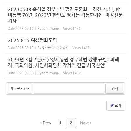
20230508 윤석열 정부 1년 평가토론회 - '정전 70년, 한
미동맹 70년, 2023년 한반도 평화는 가능한가? - 여성신문
기사
Date
2023.05.10
By
adminwmp
Views
1472
2025 815 여성평화포럼
Date
2025.09.10
By
평화를만드는여성회
Views
1469
2023년 3월 7일(화) ‘강제동원 정부해법 강행 규탄! 피해
자, 국회의원, 시민사회단체 각계의 긴급 시국선언’
Date
2023.03.08
By
adminwmp
Views
1438
검색
쓰기
Prev
1
2
Next