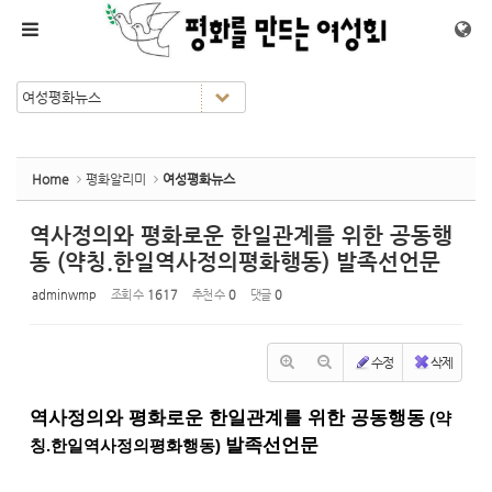
Sketchbook5, 스케치북5
Sketchbook5, 스케치북5
메뉴 건너뛰기
Home
평화알리미
여성평화뉴스
역사정의와 평화로운 한일관계를 위한 공동행
동 (약칭.한일역사정의평화행동) 발족선언문
adminwmp
조회 수
1617
추천 수
0
댓글
0
수정
삭제
역사정의와 평화로운 한일관계를 위한 공동행동
(약
발족선언문
칭.한일역사정의평화행동)