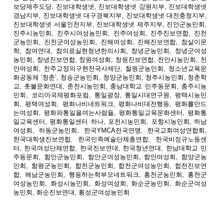
보당제주도당, 진보대학생넷, 진보대학생넷 강원지부, 진보대학생넷
경남지부, 진보대학생넷 대구경북지부, 진보대학생넷 대전충청지부,
진보대학생넷 서울인천지부, 진보대학생넷 제주지부, 진안군농민회,
진주시농민회, 진주시여성농민회, 진주여성회, 진주진보연합, 진천
군농민회, 진천군여성농민회, 진해여성회, 진해진보연합, 참살이문
학, 참여연대, 참의료실현청년한의사회, 창녕군농민회, 창녕군여성
농민회, 창녕진보연합, 창원여성회, 창원진보연합, 천안시농민회, 천
안여성회, 천주교정의구현전국사제단, 철원군농민회, 청소년교육문
화공동체 ‘청춘’, 청송군농민회, 청양군농민회, 청주시농민회, 청춘학
교, 촛불문화연대, 춘천시농민회, 충남대학교 민주동문회, 충주시농
민회, 코리아국제평화포럼, 통일광장, 통일시대연구원, 평택시농민
회, 평택여성회, 평화나비네트워크, 평화나비대전행동, 평화를만드
는여성회, 평화와통일을여는사람들, 평화통일교육문화센터, 평화통
일교육센터, 평화통일센터 하나, 포천시농민회, 포항시농민회, 하남
여성회, 하동군농민회, 한국YMCA전국연맹, 한국교회여성연합회,
한국대학생진보연합, 한국민족예술단체총연합, 한국비정규노동센
터, 한국여성단체연합, 한국진보연대, 한국청년연대, 한남대학교 민
주동문회, 함안군농민회, 함안군여성농민회, 함안여성회, 함양군농
민회, 함평군농민회, 합천군농민회, 합천군여성농민회, 합천진보연
합, 해남군농민회, 행동하는학부모네트워크, 홍천군농민회, 홍천군
여성농민회, 화성시농민회, 화성여성회, 화순군농민회, 화순군여성
농민회, 화순진보연대, 횡성군여성농민회