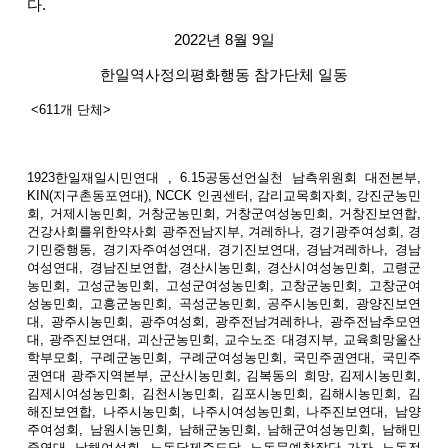
다.
2022년 8월 9일
한일역사정의평화행동 참가단체 일동
<611개 단체>
1923한일재일시민연대 , 6.15공동선언실천 남측위원회 대전본부,
KIN(지구촌동포연대), NCCK 인권센터, 감리교목회자회, 강진군농민
회, 거제시농민회, 거창군농민회, 거창군여성농민회, 거창진보연합,
건강사회를위한약사회 광주전남지부, 겨레하나, 경기광주여성회, 경
기민중행동, 경기자주여성연대, 경기진보연대, 경남겨레하나, 경남
여성연대, 경남진보연합, 경산시농민회, 경산시여성농민회, 고령군
농민회, 고성군농민회, 고성군여성농민회, 고창군농민회, 고창군여
성농민회, 고흥군농민회, 곡성군농민회, 공주시농민회, 광양진보연
대, 광주시농민회, 광주여성회, 광주전남겨레하나, 광주전남추모연
대, 광주진보연대, 괴산군농민회, 교수노조 대경지부, 교육희망울산
학부모회, 구례군농민회, 구례군여성농민회, 국민주권연대, 국민주
권연대 광주지역본부, 군산시농민회, 김복동의 희망, 김제시농민회,
김제시여성농민회, 김천시농민회, 김포시농민회, 김해시농민회, 김
해진보연합, 나주시농민회, 나주시여성농민회, 나주진보연대, 남양
주여성회, 남원시농민회, 남해군농민회, 남해군여성농민회, 남해민
중연대, 남해여성회, 노동당제주도당, 노동문예창작단 가자, 노동전