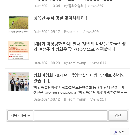
n's Korea Peace Appeal'을 발표하는 자리를 만들었습니다.
Date
2021.10.06
By
평화여성회
Views
897
이번 온라인 발표회는 평화여성회가 기독여민회, 대전평...
행복한 추석 명절 맞이하세요!!
Date
2021.09.17
By
admin
Views
809
[제4회 여성평화포럼] 안내 '냉전의 마녀들: 한국전쟁
과 여성주의 평화운동' ZOOM으로 진행합니다.
Date
2021.08.20
By
adminwmp
Views
813
평화여성회 2021년 '박영숙살림이상' 단체로 선정되
었습니다.
‘박영숙살림이상’에 평화를만드는여성회 등 3개 단체 선정 - 여
성신문 (womennews.co.kr) ‘박영숙살림이상’에 평화를만드는
여성회 등 3개 단체 선정 이하나 기자 승인 2021.05.28 10:0
Date
2021.08.12
By
adminwmp
Views
951
6 수정 2021-05-29 10:19 댓글 0 기사공유하기 프린트 메일
보내기 글씨...
검색
쓰기