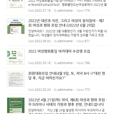
2022 여성평화통일기행 참가하세요!! ==> https://forms.gl
e/9KeNEFutHat2F4rs5 평화를만드는여성회에서 2022년 통
일교육협의회의 지원을 받아 "위기와 전환의 시대, 여성의 눈으
Date
2022.07.18
By
adminwmp
Views
779
로 평화와 통일을 다시 들여다 본다." 를 진행하고 있습니다.
두 번째 프...
2022년 대선과 지선, 그리고 여성의 정치참여 - 제7
회 여성과 평화 포럼 안내 (2022년 6월 29일)
안녕하세요? 2022년 3월 대통령선거, 6월 지방선거가 막을 내
렸습니다. 여성들의 정치세력화는 어떻게 성과를 거두고 또한
어떤 과제를 남겼을까요? 평화여성회 부설 연구원의 '여성과 평
Date
2022.06.02
By
adminwmp
Views
871
화포럼'에서 논의하는 자리를 마련했습니다. 관심있는 분들의
참여(웹...
2022 여성평화통일 아카데미 수강생 모집
Date
2022.05.16
By
adminwmp
Views
786
회원대화모임 안내(4월 9일, 토, 저녁 8시~)"대선 한
달 후, 지금 어떠신가요?"
Date
2022.03.24
By
adminwmp
Views
775
2022년 4월 21일(목) 저녁, 제6회 여성과 평화 포럼 -
우크라이나 사태의 기원과 향후 전망, 안내드립니다
안녕하세요? 지난 2월 24일 발생한 러시아의 우크라이나 공