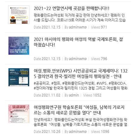
2021~22 연말연시에 곶감을 판매합니다!!
평화를만드는여성회 직거래 곶감 판매 안녕하세요? 평화의 인
사를 드립니다. 코로나19로 어려운 시기가 계속 이어지고 있습
니다. 평화여성회가 올해도 재정마련 사업의 일환으로, 달달하
Date
2021.12.15
By
adminwmp
Views
971
고 쫄깃한 함양곶감을 판매합니다. 매년 소개 해 드리는 함양곶
감은 해...
2021 아시아의 평화와 여성의 역할 국제토론회, 잘
마쳤습니다!
Date
2021.12.15
By
adminwmp
Views
796
여성.평화.안보(WPS) 시민공공외교 국제세미나: 132
5 결의안과 한국-필리핀 여성들의 평화실천 - 안내
#공공외교, #캠프, #평화를만드는여성회, #WPS, #평화ODA,
#젠더와개발 한국과 필리핀의 1325 경험 그리고 여성들의 평화
실천은? ☞ 참가등록하기: https://bit.ly/3nSp5hw <여성평화
Date
2021.11.02
By
admin
Views
1052
안보(WPS) 시민공공외교 국제세미나> *일자: 2021년 11월 1
2일(금) 14:00-18...
여성평화연구원 학술토론회 "여성들, 남북의 가로지
르는 소통의 새로운 문법을 열다" 안내
안녕하세요? 평화를만드는여성회 부설 한국여성평화연구원 학
술토론회 "여성들, 남북을 가로지르는 소통의 새로운 문법을 열
다. - 여성의 평화통일 활동과 시민사회와의 소통.공감 노력"이
Date
2021.10.26
By
adminwmp
Views
1096
열립니다. 많은 관심과 참여 부탁드립니다. o 일시 : 2021년 1