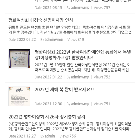
격과 전쟁이 지속되는 데 걱정이 많으시죠? 평화여성회 부설 한
국여성평화연구원에서 이번 사태의 기원과 향후 전망을 이해하
Date
2022.03.15
By
adminwmp
Views
757
기 위해 4월 21일(목) 저녁, 온라인 줌으로 열리는 '여성과 평화
포럼...
평화여성회 한정숙 신임이사장 인사
평화를 만드는 여성회 회원 여러분 안녕하세요! 평화여성회 이사장직을 새로 맡
게 된 한정숙입니다. 지난 1월 27일 총회에서 회원님들의 추천으로 선임되었고 2
월 10일 김성은 이사장님과 인수인계 절차를 가졌습니다. 이우정 선생님, 김윤옥
Date
2022.02.22
By
adminwmp
Views
819
선생님, 정현백...
평화여성회 2022년 한국여성단체연합 총회에서 특별
상(여성평화가교상) 받았습니다!
2022년 1월 19일에 열린 한국여성단체연합 2022년 총회는 여
러모로 의미있는 총회였습니다. 지난 해, 여성연합운동의 혁신
을 위한 뼈를 깍는 노력의 결과물이 2022년 사업계획안으로 제
Date
2022.01.22
By
adminwmp
Views
752
안되었고, 또 공석이었던 두 분의 대표님도 새로 취임하셨습니
다. 평화여...
2022년 새해 복 많이 받으세요!!
Date
2021.12.30
By
adminwmp
Views
751
2022년 평화여성회 제26차 정기총회 공지
(사)평화를만드는여성회 2022년 제26차 정기총회 공지 평화여성회 회원여러분
께, 평화의 인사를 드립니다. 2022년도 평화를만드는여성회 정기총회를 아래와
같은 일정으로 열고자 합니다. 모든 회원들의 마음을 모으는 자리가 될 수 있도록
Date
2021.12.27
By
admin
Views
756
꼭 참석하셔서 우...