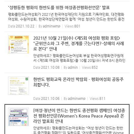
1월...
'성평등한 평화의 한반도를 위한 여성종전평화선언문' 발표
평화를만드는여성회가 2021년 한국여성재단의 지원으로 기독여민회, 대전평화
여성회, 수원여성회, 한국여성단체연합과 함께 '여성.청년이 만드는 한반도 종전
평화 캠페인'을 진행했습니다. 10월 21일(목) 저녁 온라인 줌 발표회를 여성들이
Date
2021.10.22
By
adminwmp
Views
801
함께 작성한 '성평...
2021년 10월 21일(수) <제5회 여성화 평화 포럼>
"군위안소와 그 주변, 경계를 긋는다면?-상해의 사례
로 본다" 안내
안녕하세요? 평화를만드는여성회 부설 한국여성평화연구원에
서 <제5회 여성과 평화포럼>을 10월 20일(수) 저녁 8시 온라인
줌으로 개최합니다. 이번 포럼에서는 일제 강점기 시대 중국 상
Date
2021.10.08
By
admin
Views
852
해 지역의 군위안소 사례를 연구하신 송연옥 교수님을 모시고 진
행합니...
한반도 평화교육 온라인 박람회 - 평화여성회 공동주
최합니다.
Date
2021.10.06
By
adminwmp
Views
811
[여성·청년이 만드는 한반도 종전평화 캠페인] 여성종
전 평화선언문(Women's Korea Peace Appeal) 온
라인 발표회 안내
안녕하세요! 평화를만드는여성회는 "여성·청년이 만드는 한반
도 종전평화 캠페인"의 일환으로 '여성종전평화선언문 Wome