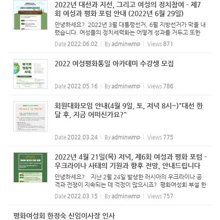
2022년 대선과 지선, 그리고 여성의 정치참여 - 제7
회 여성과 평화 포럼 안내 (2022년 6월 29일)
안녕하세요? 2022년 3월 대통령선거, 6월 지방선거가 막을 내
렸습니다. 여성들의 정치세력화는 어떻게 성과를 거두고 또한
어떤 과제를 남겼을까요? 평화여성회 부설 연구원의 '여성과 평
Date
2022.06.02
By
adminwmp
Views
871
화포럼'에서 논의하는 자리를 마련했습니다. 관심있는 분들의
참여(웹...
2022 여성평화통일 아카데미 수강생 모집
Date
2022.05.16
By
adminwmp
Views
786
회원대화모임 안내(4월 9일, 토, 저녁 8시~)"대선 한
달 후, 지금 어떠신가요?"
Date
2022.03.24
By
adminwmp
Views
775
2022년 4월 21일(목) 저녁, 제6회 여성과 평화 포럼 -
우크라이나 사태의 기원과 향후 전망, 안내드립니다
안녕하세요? 지난 2월 24일 발생한 러시아의 우크라이나 공
격과 전쟁이 지속되는 데 걱정이 많으시죠? 평화여성회 부설 한
국여성평화연구원에서 이번 사태의 기원과 향후 전망을 이해하
Date
2022.03.15
By
adminwmp
Views
757
기 위해 4월 21일(목) 저녁, 온라인 줌으로 열리는 '여성과 평화
포럼...
평화여성회 한정숙 신임이사장 인사