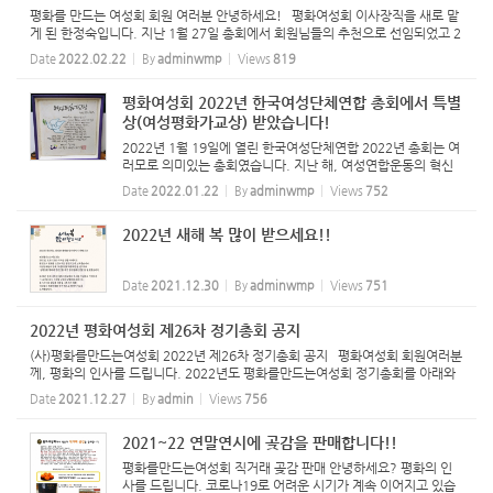
평화를 만드는 여성회 회원 여러분 안녕하세요! 평화여성회 이사장직을 새로 맡
게 된 한정숙입니다. 지난 1월 27일 총회에서 회원님들의 추천으로 선임되었고 2
월 10일 김성은 이사장님과 인수인계 절차를 가졌습니다. 이우정 선생님, 김윤옥
Date
2022.02.22
By
adminwmp
Views
819
선생님, 정현백...
평화여성회 2022년 한국여성단체연합 총회에서 특별
상(여성평화가교상) 받았습니다!
2022년 1월 19일에 열린 한국여성단체연합 2022년 총회는 여
러모로 의미있는 총회였습니다. 지난 해, 여성연합운동의 혁신
을 위한 뼈를 깍는 노력의 결과물이 2022년 사업계획안으로 제
Date
2022.01.22
By
adminwmp
Views
752
안되었고, 또 공석이었던 두 분의 대표님도 새로 취임하셨습니
다. 평화여...
2022년 새해 복 많이 받으세요!!
Date
2021.12.30
By
adminwmp
Views
751
2022년 평화여성회 제26차 정기총회 공지
(사)평화를만드는여성회 2022년 제26차 정기총회 공지 평화여성회 회원여러분
께, 평화의 인사를 드립니다. 2022년도 평화를만드는여성회 정기총회를 아래와
같은 일정으로 열고자 합니다. 모든 회원들의 마음을 모으는 자리가 될 수 있도록
Date
2021.12.27
By
admin
Views
756
꼭 참석하셔서 우...
2021~22 연말연시에 곶감을 판매합니다!!
평화를만드는여성회 직거래 곶감 판매 안녕하세요? 평화의 인
사를 드립니다. 코로나19로 어려운 시기가 계속 이어지고 있습