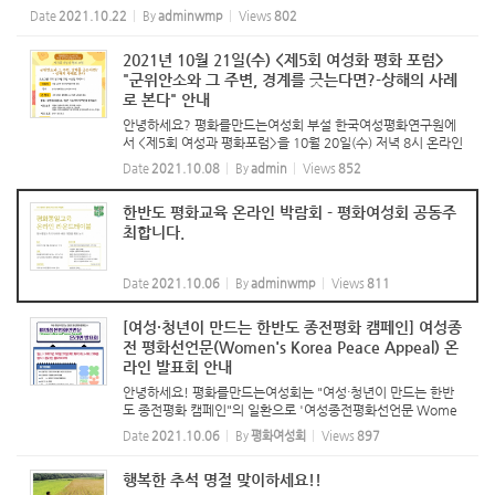
평화 캠페인'을 진행했습니다. 10월 21일(목) 저녁 온라인 줌 발표회를 여성들이
Date
2021.10.22
By
adminwmp
Views
802
함께 작성한 '성평...
2021년 10월 21일(수) <제5회 여성화 평화 포럼>
"군위안소와 그 주변, 경계를 긋는다면?-상해의 사례
로 본다" 안내
안녕하세요? 평화를만드는여성회 부설 한국여성평화연구원에
서 <제5회 여성과 평화포럼>을 10월 20일(수) 저녁 8시 온라인
줌으로 개최합니다. 이번 포럼에서는 일제 강점기 시대 중국 상
Date
2021.10.08
By
admin
Views
852
해 지역의 군위안소 사례를 연구하신 송연옥 교수님을 모시고 진
행합니...
한반도 평화교육 온라인 박람회 - 평화여성회 공동주
최합니다.
Date
2021.10.06
By
adminwmp
Views
811
[여성·청년이 만드는 한반도 종전평화 캠페인] 여성종
전 평화선언문(Women's Korea Peace Appeal) 온
라인 발표회 안내
안녕하세요! 평화를만드는여성회는 "여성·청년이 만드는 한반
도 종전평화 캠페인"의 일환으로 '여성종전평화선언문 Wome
n's Korea Peace Appeal'을 발표하는 자리를 만들었습니다.
Date
2021.10.06
By
평화여성회
Views
897
이번 온라인 발표회는 평화여성회가 기독여민회, 대전평...
행복한 추석 명절 맞이하세요!!