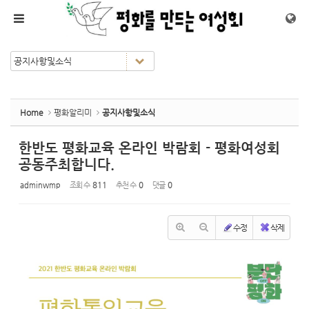
Sketchbook5, 스케치북5
Sketchbook5, 스케치북5
메뉴 건너뛰기
Home
평화알리미
공지사항및소식
한반도 평화교육 온라인 박람회 - 평화여성회
공동주최합니다.
adminwmp
조회 수
811
추천 수
0
댓글
0
수정
삭제