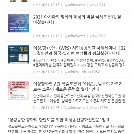
니다. 평화여성회가 올해도 재정마련 사업의 일환으로, 달달하
Date
2021.12.15
By
adminwmp
Views
971
고 쫄깃한 함양곶감을 판매합니다. 매년 소개 해 드리는 함양곶
감은 해...
2021 아시아의 평화와 여성의 역할 국제토론회, 잘
마쳤습니다!
Date
2021.12.15
By
adminwmp
Views
796
여성.평화.안보(WPS) 시민공공외교 국제세미나: 132
5 결의안과 한국-필리핀 여성들의 평화실천 - 안내
#공공외교, #캠프, #평화를만드는여성회, #WPS, #평화ODA,
#젠더와개발 한국과 필리핀의 1325 경험 그리고 여성들의 평화
실천은? ☞ 참가등록하기: https://bit.ly/3nSp5hw <여성평화
Date
2021.11.02
By
admin
Views
1052
안보(WPS) 시민공공외교 국제세미나> *일자: 2021년 11월 1
2일(금) 14:00-18...
여성평화연구원 학술토론회 "여성들, 남북의 가로지
르는 소통의 새로운 문법을 열다" 안내
안녕하세요? 평화를만드는여성회 부설 한국여성평화연구원 학
술토론회 "여성들, 남북을 가로지르는 소통의 새로운 문법을 열
다. - 여성의 평화통일 활동과 시민사회와의 소통.공감 노력"이
Date
2021.10.26
By
adminwmp
Views
1096
열립니다. 많은 관심과 참여 부탁드립니다. o 일시 : 2021년 1
1월...
'성평등한 평화의 한반도를 위한 여성종전평화선언문' 발표
평화를만드는여성회가 2021년 한국여성재단의 지원으로 기독여민회, 대전평화
여성회, 수원여성회, 한국여성단체연합과 함께 '여성.청년이 만드는 한반도 종전