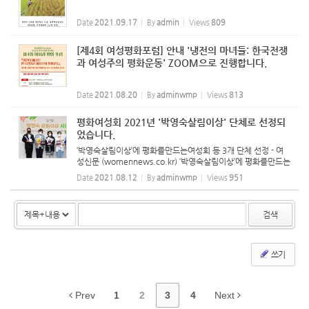
Date
2021.09.17
By
admin
Views
809
[제4회 여성평화포럼] 안내 '냉전의 마녀들: 한국전쟁
과 여성주의 평화운동' ZOOM으로 진행합니다.
Date
2021.08.20
By
adminwmp
Views
813
평화여성회 2021년 '박영숙살림이상' 단체로 선정되
었습니다.
‘박영숙살림이상’에 평화를만드는여성회 등 3개 단체 선정 - 여
성신문 (womennews.co.kr) ‘박영숙살림이상’에 평화를만드는
여성회 등 3개 단체 선정 이하나 기자 승인 2021.05.28 10:0
Date
2021.08.12
By
adminwmp
Views
951
6 수정 2021-05-29 10:19 댓글 0 기사공유하기 프린트 메일
보내기 글씨...
검색
쓰기
Prev
1
2
3
4
Next