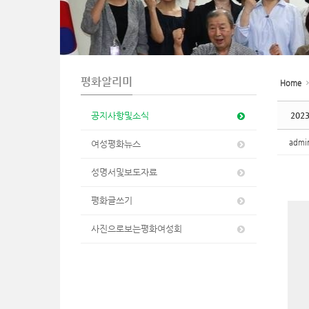
n
평화알리미
Home
공지사항및소식
202
adm
여성평화뉴스
성명서및보도자료
평화글쓰기
사진으로보는평화여성회