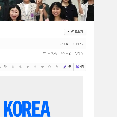
✔
뷰어로 보기
2023.01.13 14:47
조회 수
728
추천 수
0
댓글
0
?
가
수정
삭제