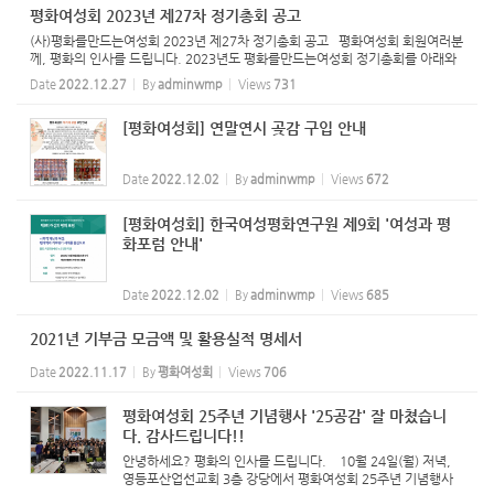
평화여성회 2023년 제27차 정기총회 공고
(사)평화를만드는여성회 2023년 제27차 정기총회 공고 평화여성회 회원여러분
께, 평화의 인사를 드립니다. 2023년도 평화를만드는여성회 정기총회를 아래와
같은 일정으로 열고자 합니다. 모든 회원들의 마음을 모으는 자리가 될 수 있도록
Date
2022.12.27
By
adminwmp
Views
731
꼭 참석하셔서 ...
[평화여성회] 연말연시 곶감 구입 안내
Date
2022.12.02
By
adminwmp
Views
672
[평화여성회] 한국여성평화연구원 제9회 '여성과 평
화포럼 안내'
Date
2022.12.02
By
adminwmp
Views
685
2021년 기부금 모금액 및 활용실적 명세서
Date
2022.11.17
By
평화여성회
Views
706
평화여성회 25주년 기념행사 '25공감' 잘 마쳤습니
다. 감사드립니다!!
안녕하세요? 평화의 인사를 드립니다. 10월 24일(월) 저녁,
영등포산업선교회 3층 강당에서 평화여성회 25주년 기념행사