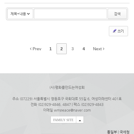
(화) 저녁 8시부터 온라인 줌으로 개최됩니다. 관심있는 분은 웹
자...
검색
쓰기
Prev
1
2
3
4
Next
(사)평화를만드는여성회
주소 (07229) 서울특별시 영등포구 국회대로 55길 6, 여성미래센터 401호
전화 (02)929-4846, 4847 | 팩스 (02)929-4843
이메일 wmpeace@naver.com
FAMILY SITE
통일부
|
국세청