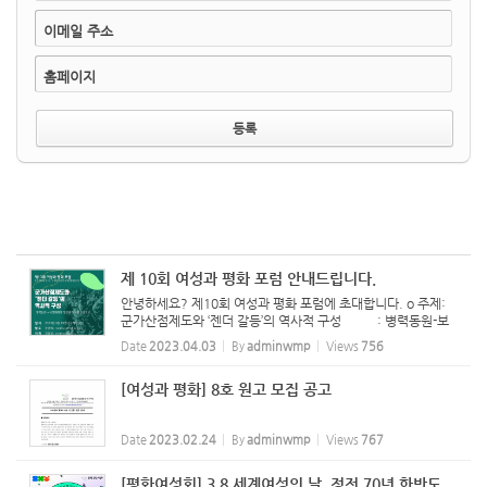
이메일 주소
홈페이지
제 10회 여성과 평화 포럼 안내드립니다.
안녕하세요? 제10회 여성과 평화 포럼에 초대합니다. o 주제:
군가산점제도와 ‘젠더 갈등’의 역사적 구성 : 병력동원-보
상체제의 형성과 동요를 중심으로 o 일시: 2023년 4월 19일
Date
2023.04.03
By
adminwmp
Views
756
(수) 저녁 8시 o 신청: https://bit.ly/42SSCuS (줌 회의 추후
신청...
[여성과 평화] 8호 원고 모집 공고
Date
2023.02.24
By
adminwmp
Views
767
[평화여성회] 3.8 세계여성의 날, 정전 70년 한반도