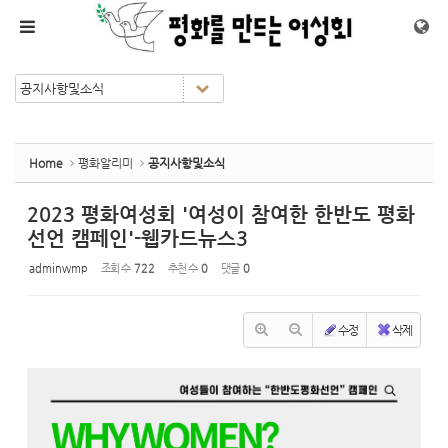
Sketchbook5, 스케치북5
Sketchbook5, 스케치북5
메뉴 건너뛰기
Home
평화알리미
공지사항및소식
2023 평화여성회 '여성이 참여한 한반도 평화
선언 캠페인'-웹카드뉴스3
adminwmp
조회 수
722
추천 수
0
댓글
0
수정
삭제