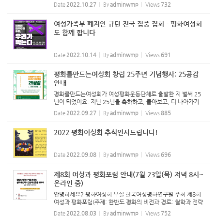
'25공감'을 잘 마쳤습니다. 여러분들의 지지와 연대, 그리고
Date
2022.10.27
By
adminwmp
Views
732
후원에 감사드립니다. 행사 사진과 축하영상, 25주년 사진슬라
이드 영...
여성가족부 폐지안 규탄 전국 집중 집회 - 평화여성회
도 함께 합니다
Date
2022.10.14
By
adminwmp
Views
691
평화를만드는여성회 창립 25주년 기념행사: 25공감
안내
평화를만드는여성회가 여성평화운동단체로 출발한 지 벌써 25
년이 되었어요. 지난 25년을 축하하고, 돌아보고, 더 나아가기
위해 지혜를 모으고 연대하는 자리에 여러분을 초대합니다. 여
Date
2022.09.27
By
adminwmp
Views
885
러분의 참가와 후원, 그리고 지지와 연대를 요청드립니다!! 참
가 안...
2022 평화여성회 추석인사드립니다!
Date
2022.09.08
By
adminwmp
Views
696
제8회 여성과 평화포럼 안내(7월 23일(목) 저녁 8시~
온라인 줌)
안녕하세요? 평화여성회 부설 한국여성평화연구원 주최 제8회
여성과 평화포럼(주제: 한반도 평화의 비전과 경로: 철학과 전략
의 근본적 전환은 위하여, 발표: 박명림 연세대학교)이 8월 23일
Date
2022.08.03
By
adminwmp
Views
752