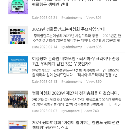
평화행동 캠페인 안내
Date
2023.02.21
By
adminwmp
Views
801
2023년 평화를만드는여성회 주요사업 안내
평화를만드는여성회 2023년 사업기조와 방향 2023년은 한
국전쟁 정전협정 70년을 맞이하는 해이다. 정전협정 70년을 맞
이하는 남북관계는 상대방을 적 혹은 주적으로 부르는 공공연한
Date
2023.02.14
By
adminwmp
Views
695
적대관계로 접어들었고, 한국정부는 미-중 전략경쟁 속에서 한
미동...
여성평화 온라인 대화모임 - 러시아-우크라이나 전쟁
1년, 우리에게 남긴 것은 무엇인가?
안녕하세요? 평화를만드는여성회 여성평화 온라인 대화모임
을 아래와 같이 안내드립니다. ‘러시아-우크라이나 전쟁 1년,
우리에게 남긴 것은 무엇인가?“ 2022년 2월 24일, 러시아가
Date
2023.02.13
By
adminwmp
Views
860
우크라이나를 침공한 지 벌써 1년이 되었습니다. 오래가지 않을
것이...
평화여성회 2023년 제27차 정기총회를 마쳤습니다.
2월 2일(목) 저녁 6시 30분~9시까지, 정책토크(2023년 정전협
정 70년 평화만들기)와 27차 정기총회를 진행했습니다. 사진
들 몇장 공유드립니다.
Date
2023.02.03
By
wmpeace
Views
740
2023 평화여성회 '여성이 참여하는 한반도 평화선언
캠페인' 웹카드뉴스 4