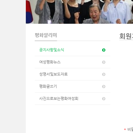
n
평화알리미
회원
공지사항및소식
여성평화뉴스
성명서및보도자료
평화글쓰기
사진으로보는평화여성회
*
비밀