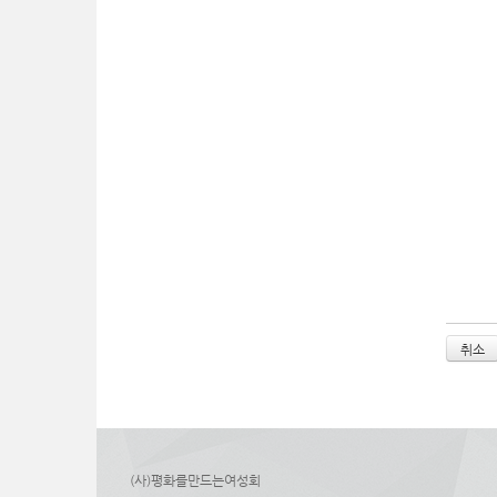
취소
(사)평화를만드는여성회