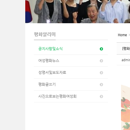
n
평화알리미
Home
공지사항및소식
[평화
adm
여성평화뉴스
성명서및보도자료
평화글쓰기
사진으로보는평화여성회