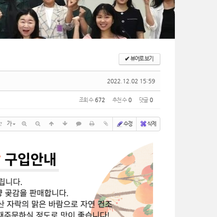
✔
뷰어로 보기
2022.12.02 15:59
조회 수
672
추천 수
0
댓글
0
?
가
수정
삭제