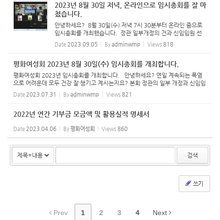
2023년 8월 30일 저녁, 온라인으로 임시총회를 잘 마
쳤습니다.
안녕하세요? 8월 30일(수) 저녁 7시 30분부터 온라인 줌으로
임시총회를 개최했습니다. 정관 일부개정의 건과 신임임원 선
출의 건을 의결했습니다. 바쁘신 중에도 직접 참석하시고 또 위
Date
2023.09.05
By
adminwmp
Views
818
임해 주신 회원분들께 감사드립니다. 평화여성회 올림
평화여성회 2023년 8월 30일(수) 임시총회를 개최합니다.
평화여성회 2023년 임시총회를 개최합니다. 안녕하세요? 연일 계속되는 폭염
으로 어려운데 모두 건강 잘 챙기고 계시는지요? 본회 정관의 일부 개정과 신임임
원 선출을 위하여 8월 30일(수) 늦은 오후에 온라인 ZOOM으로 임시총회를 개최
Date
2023.07.31
By
adminwmp
Views
821
하려고 합니다. 회원...
2022년 연간 기부금 모금액 및 활용실적 명세서
Date
2023.04.06
By
평화여성회
Views
860
검색
쓰기
Prev
1
2
3
4
Next