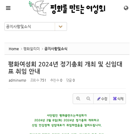
Sketchbook5, 스케치북5
Sketchbook5, 스케치북5
메뉴 건너뛰기
Home
평화알리미
공지사항및소식
평화여성회 2024년 정기총회 개최 및 신임대
표 취임 안내
adminwmp
조회 수
751
추천 수
0
댓글
0
수정
삭제