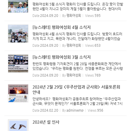
평화여성회 5월 소식지 평화의 인사를 드립니다. 온갖 꽃이 만발
했던 4월이 지나고 장미의 계절 5월이 돌아왔습니다. 현대사의
비극 518이 있었던 달이고, 524 평화와 군축을 위한 세계 여성
Date
2024.09.20
By
평화여성회
Views
595
의 날이 있는 달이기도 합니다. 5월 한 달, 평화여성회는 짙어지
는 ...
[뉴스레터] 평화여성회 4월 소식지
평화여성회 4월 소식지 평화의 인사를 드립니다. 벚꽃이 흐드러
지게 피고 지고, 목련과 개나리, 진달래가 화창했던 4월이었습
니다만 한반도 비극인 제주 43사건, 박정희 정권의 사법살인 49
Date
2024.09.20
By
평화여성회
Views
653
사건, 10년 전 침몰한 세월호 사건 등 비극적인 현대사가 펼쳐진
4월...
[뉴스레터] 평화여성회 3월 소식지
한반도 평화행동 기자회견이 2월 28일 세종문화회관 계단에서
있었습니다. "우리는 평화를 원한다. 전쟁을 부르는 모든 군사행
동과 적대행위 중단하고 대화채널 복원하라"를 외쳤습니다. 38
Date
2024.09.20
By
평화여성회
Views
769
여성대회가 3월 5일 청계천 광장에서 있었습니다. "여성 주권자
의 힘...
2024년 2월 29일 <우주산업과 군사화> 서울토론회
안내
안녕하세요? 평화여성회가 공동주최로 참여하는 "우주산업과
군사화, 무엇이 문제인가" 서울토론회가 2월 29일(목) 저녁 7시
참여연대에서 열립니다. 많은 관심과 참여 부탁드립니다! <우
Date
2024.02.20
By
adminwmp
Views
956
주 산업과 군사화, 무엇이 문제인가> 우주군사화 중단을 위한 국
제 ...
2024년 설 인사