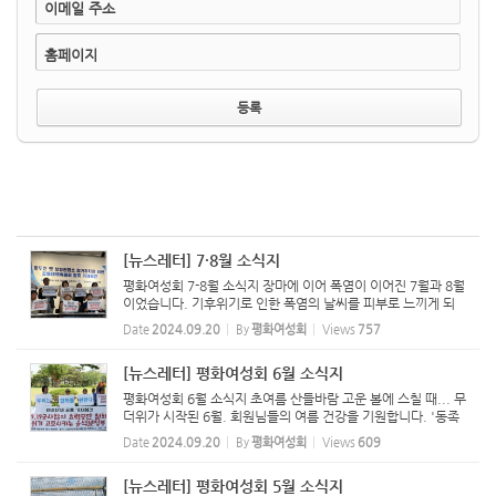
이메일 주소
홈페이지
[뉴스레터] 7·8월 소식지
평화여성회 7-8월 소식지 장마에 이어 폭염이 이어진 7월과 8월
이었습니다. 기후위기로 인한 폭염의 날씨를 피부로 느끼게 되
는 날씨에 회원님들 모두 건강하신지요. 7월, 아직도 한반도에
Date
2024.09.20
By
평화여성회
Views
757
전쟁의 구름을 드리우고 있는 7·27 정전협정 체결 71년이 되...
[뉴스레터] 평화여성회 6월 소식지
평화여성회 6월 소식지 초여름 산들바람 고운 볼에 스칠 때... 무
더위가 시작된 6월. 회원님들의 여름 건강을 기원합니다. '동족
상잔, 골육상쟁의 비극'이라고 표현되는 한국전쟁이 발발한 지
Date
2024.09.20
By
평화여성회
Views
609
74년이 되는 달. 전쟁기 모진 아픔을 겪고 아직도 분단된...
[뉴스레터] 평화여성회 5월 소식지