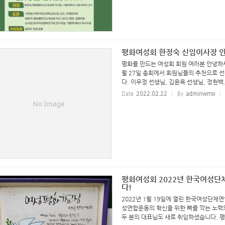
평화여성회 한정숙 신임이사장 
평화를 만드는 여성회 회원 여러분 안녕하
월 27일 총회에서 회원님들의 추천으로 
다. 이우정 선생님, 김윤옥 선생님, 정현백.
Date
2022.02.22
By
adminwmp
No Image
평화여성회 2022년 한국여성단
다!
2022년 1월 19일에 열린 한국여성단체연
성연합운동의 혁신을 위한 뼈를 깍는 노력
두 분의 대표님도 새로 취임하셨습니다. 평화