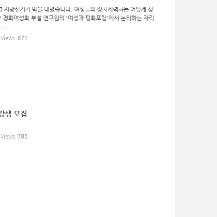
6월 지방선거가 막을 내렸습니다. 여성들의 정치세력화는 어떻게 성
? 평화여성회 부설 연구원의 '여성과 평화포럼'에서 논의하는 자리
..
Views
871
강생 모집
Views
785