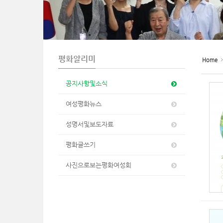
n
평화알리미
Home
공지사항및소식
여성평화뉴스
성명서및보도자료
평화글쓰기
사진으로보는평화여성회