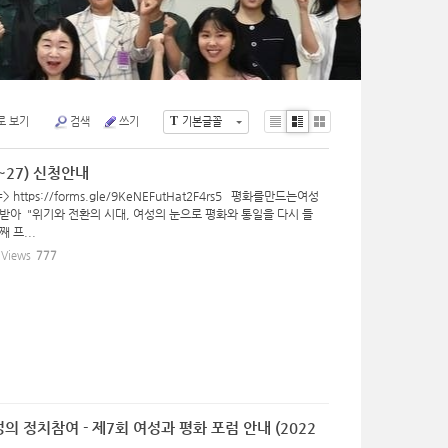
T
로 보기
검색
쓰기
기본글꼴
Li
Zi
G
st
n
al
~27) 신청안내
e
le
ry
ttps://forms.gle/9KeNEFutHat2F4rs5 평화를만드는여성
받아 "위기와 전환의 시대, 여성의 눈으로 평화와 통일을 다시 들
 프...
Views
777
의 정치참여 - 제7회 여성과 평화 포럼 안내 (2022