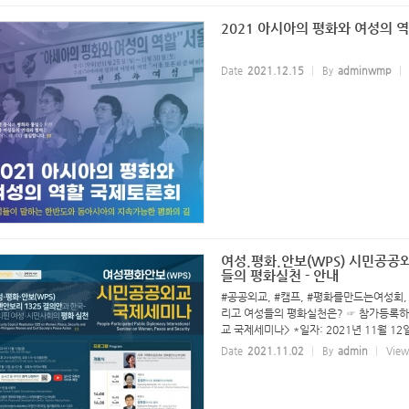
2021 아시아의 평화와 여성의 
Date
2021.12.15
By
adminwmp
여성.평화.안보(WPS) 시민공공
들의 평화실천 - 안내
#공공외교, #캠프, #평화를만드는여성회, 
리고 여성들의 평화실천은? ☞ 참가등록하기: h
교 국제세미나> *일자: 2021년 11월 12일(금
Date
2021.11.02
By
admin
View