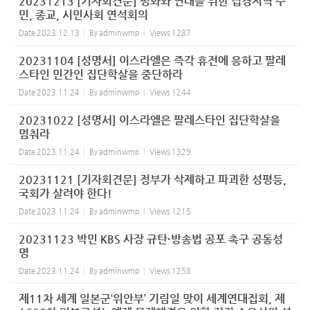
20231213 [기자회견문] 평화와 연대를 위한 접경지역 주
민, 종교, 시민사회 연석회의
Date
2023.12.13
By
adminwmp
Views
1287
20231104 [성명서] 이스라엘은 즉각 휴전에 응하고 팔레
스타인 민간인 집단학살을 중단하라
Date
2023.11.24
By
adminwmp
Views
1244
20231022 [성명서] 이스라엘은 팔레스타인 집단학살을
멈춰라
Date
2023.11.24
By
adminwmp
Views
1329
20231121 [기자회견문] 정부가 삭제하고 파괴한 성평등,
국회가 살려야 한다!
Date
2023.11.24
By
adminwmp
Views
1215
20231123 박민 KBS 사장 규탄·방송법 공포 촉구 공동성
명
Date
2023.11.24
By
adminwmp
Views
1258
제11차 세계 일본군‘위안부’ 기림일 맞이 세계연대집회, 제