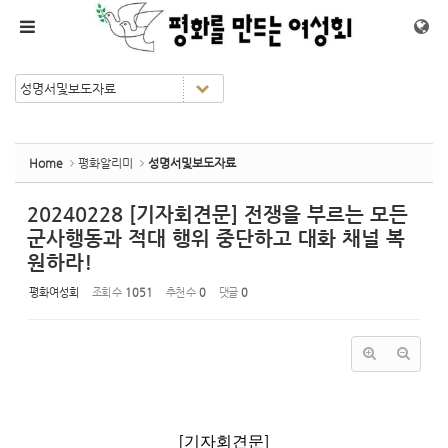
Sketchbook5, 스케치북5
Sketchbook5, 스케치북5
메뉴 건너뛰기
Home
평화알리미
성명서및보도자료
20240228 [기자회견문] 전쟁을 부르는 모든
군사행동과 적대 행위 중단하고 대화 채널 복
원하라!
평화여성회
조회 수
1051
추천 수
0
댓글
0
[
]
기자회견문