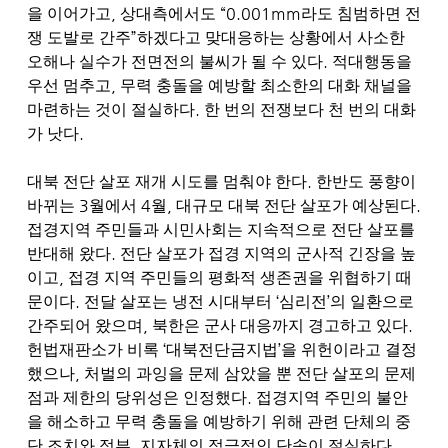
,
“0.001mm
을 이어가고
상대측에서도
라도 침범하면 전
”
쟁 도발로 간주
하겠다고 맞대응하는 상황에서 사소한
.
오해나 실수가 전면전의 불씨가 될 수 있다
적대행동을
,
우선 멈추고
무력 충돌을 예방할 최소한의 대화 채널을
.
마련하는 것이 절실하다
한 번의 전쟁보다 천 번의 대화
.
가 낫다
.
대북 전단 살포 재개 시도를 멈춰야 한다
한반도 풍향이
3
4
,
.
바뀌는
월에서
월
대규모 대북 전단 살포가 예상된다
접경지역 주민들과 시민사회는 지속적으로 전단 살포를
.
반대해 왔다
전단 살포가 접경 지역의 군사적 긴장을 높
,
이고
접경 지역 주민들의 평화적 생존권을 위협하기 때
.
‘
’
문이다
전달 살포는 냉전 시대부터
심리전
의 일환으로
,
.
간주되어 왔으며
북한은 군사 대응까지 경고하고 있다
‘
’
헌법재판소가 비록
대북전단금지법
을 위헌이라고 결정
,
했으나
처벌의 과잉을 문제 삼았을 뿐 전단 살포의 문제
.
점과 제한의 당위성은 인정했다
접경지역 주민의 불안
을 해소하고 무력 충돌을 예방하기 위해 관련 단체의 중
,
.
단 조치와 정부
지자체의 적극적인 단속이 절실하다