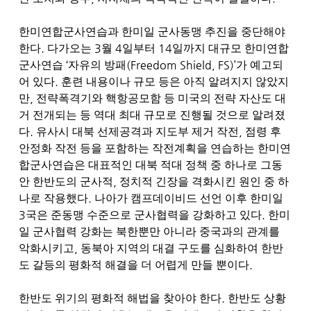
한미연합군사연습과 한미일 군사동맹 추진을 중단해야
.
3
4
14
한다
다가오는
월
일부터
일까지 대규모 한미연합
‘
(Freedom Shield, FS)’
군사연습
자유의 방패
가 예고되
.
어 있다
훈련 내용이나 규모 등은 아직 알려지지 않았지
,
만
전략폭격기와 핵항공모함 등 미국의 전략 자산도 대
거 전개되는 등 역대 최대 규모로 진행될 것으로 알려졌
.
,
다
유사시 대북 선제공격과 지도부 제거 작전
점령 후
안정화 작전 등을 포함하는 작전계획을 연습하는 한미연
합군사연습은 대표적인 대북 적대 정책 중 하나로 그동
,
안 한반도의 군사적
정치적 긴장을 격화시킨 원인 중 하
.
나로 작용했다
나아가 캠프데이비드 선언 이후 한미일
3
.
국은 준동맹 수준으로 군사협력을 강화하고 있다
한미
일 군사협력 강화는 북한뿐만 아니라 중국과의 관계를
,
악화시키고
동북아 지역의 대결 구도를 심화하여 한반
.
도 갈등의 평화적 해결을 더 어렵게 만들 뿐이다
.
한반도 위기의 평화적 해법을 찾아야 한다
한반도 상황