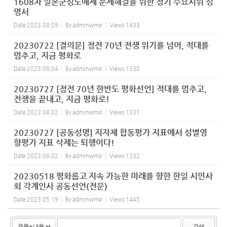
1608차 일본군성노예제 문제해결을 위한 정기 수요시위 성
명서
Date
2023.08.09
By
adminwmp
Views
1433
20230722 [결의문] 정전 70년 전쟁 위기를 넘어, 적대를
멈추고, 지금 평화로
Date
2023.08.04
By
adminwmp
Views
1330
20230727 [정전 70년 한반도 평화선언] 적대를 멈추고,
전쟁을 끝내고, 지금 평화로!
Date
2023.08.02
By
adminwmp
Views
1337
20230727 [공동성명] 지자체 합동평가 지표에서 성별영
향평가 지표 삭제는 퇴행이다!
Date
2023.08.02
By
adminwmp
Views
1332
20230518 평화롭고 지속 가능한 미래를 향한 한일 시민사
회 각계인사 공동선언(전문)
Date
2023.05.19
By
adminwmp
Views
1445
검색