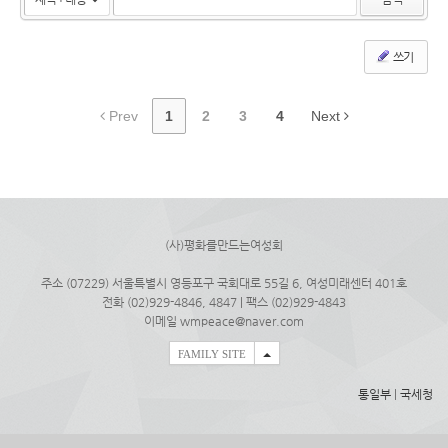
쓰기
Prev
1
2
3
4
Next
(사)평화를만드는여성회
주소 (07229) 서울특별시 영등포구 국회대로 55길 6, 여성미래센터 401호
전화 (02)929-4846, 4847 | 팩스 (02)929-4843
이메일 wmpeace@naver.com
FAMILY SITE
통일부
|
국세청