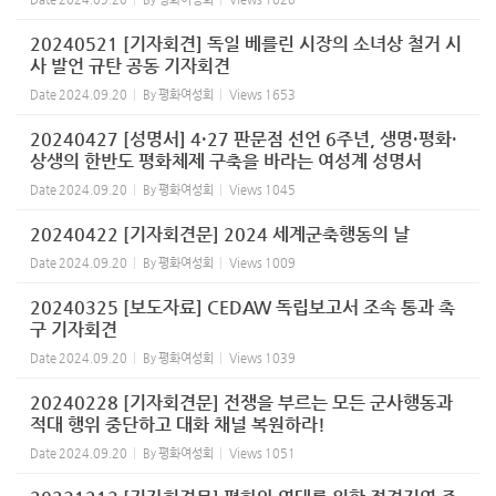
20240521 [기자회견] 독일 베를린 시장의 소녀상 철거 시
사 발언 규탄 공동 기자회견
Date
2024.09.20
By
평화여성회
Views
1653
20240427 [성명서] 4·27 판문점 선언 6주년, 생명·평화·
상생의 한반도 평화체제 구축을 바라는 여성계 성명서
Date
2024.09.20
By
평화여성회
Views
1045
20240422 [기자회견문] 2024 세계군축행동의 날
Date
2024.09.20
By
평화여성회
Views
1009
20240325 [보도자료] CEDAW 독립보고서 조속 통과 촉
구 기자회견
Date
2024.09.20
By
평화여성회
Views
1039
20240228 [기자회견문] 전쟁을 부르는 모든 군사행동과
적대 행위 중단하고 대화 채널 복원하라!
Date
2024.09.20
By
평화여성회
Views
1051