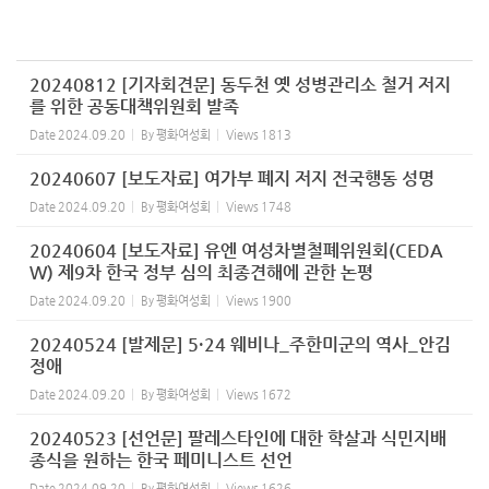
20240812 [기자회견문] 동두천 옛 성병관리소 철거 저지
를 위한 공동대책위원회 발족
Date
2024.09.20
By
평화여성회
Views
1813
20240607 [보도자료] 여가부 폐지 저지 전국행동 성명
Date
2024.09.20
By
평화여성회
Views
1748
20240604 [보도자료] 유엔 여성차별철폐위원회(CEDA
W) 제9차 한국 정부 심의 최종견해에 관한 논평
Date
2024.09.20
By
평화여성회
Views
1900
20240524 [발제문] 5·24 웨비나_주한미군의 역사_안김
정애
Date
2024.09.20
By
평화여성회
Views
1672
20240523 [선언문] 팔레스타인에 대한 학살과 식민지배
종식을 원하는 한국 페미니스트 선언
Date
2024.09.20
By
평화여성회
Views
1626