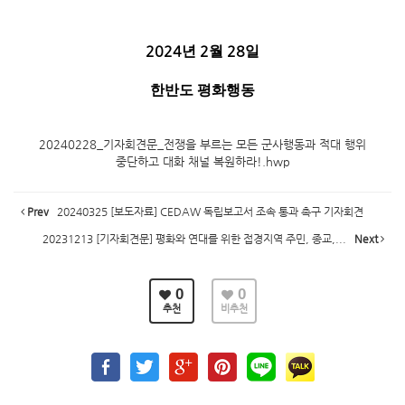
2024
2
28
년
월
일
한반도 평화행동
20240228_기자회견문_전쟁을 부르는 모든 군사행동과 적대 행위
중단하고 대화 채널 복원하라!.hwp
Prev
20240325 [보도자료] CEDAW 독립보고서 조속 통과 촉구 기자회견
20231213 [기자회견문] 평화와 연대를 위한 접경지역 주민, 종교,...
Next
0
0
추천
비추천