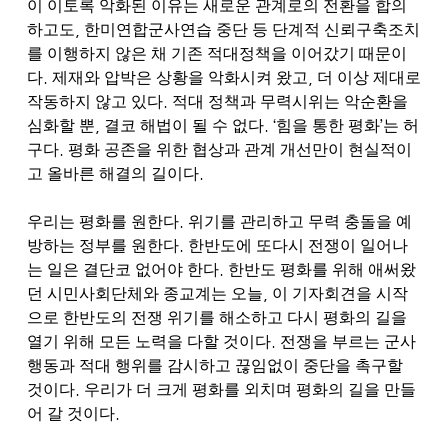
이 이토록 악화된 이유는 새로운 관계로의 전환을 합의
,
하고도
한미연합군사연습 중단 등 단계적 신뢰구축조치
를 이행하지 않은 채 기존 적대정책을 이어갔기 때문이
.
,
다
제재와 압박은 상황을 악화시켜 왔고
더 이상 제대로
.
작동하지 않고 있다
적대 정책과 무력시위는 악순환을
,
. ‘
’
심화할 뿐
결코 해법이 될 수 없다
힘을 통한 평화
는 허
.
구다
평화 공존을 위한 협상과 관계 개선만이 현실적이
.
고 올바른 해결의 길이다
.
우리는 평화를 원한다
위기를 관리하고 무력 충돌을 예
.
방하는 정부를 원한다
한반도에 또다시 전쟁이 일어나
.
는 일은 결단코 없어야 한다
한반도 평화를 위해 애써왔
,
던 시민사회단체와 종교계는 오늘
이 기자회견을 시작
으로 한반도의 전쟁 위기를 해소하고 다시 평화의 길을
.
열기 위해 모든 노력을 다할 것이다
전쟁을 부르는 군사
행동과 적대 행위를 감시하고 끊임없이 중단을 촉구할
.
것이다
우리가 더 크게 평화를 외치며 평화의 길을 만들
.
어 갈 것이다