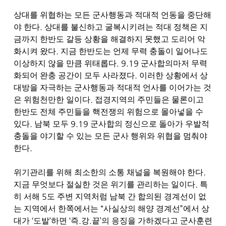
상대를 위협하는 모든 군사행동과 적대적 언동을 중단해
.
야 한다
상대를 불신하고 굴복시키려는 적대 정책은 지
금까지 한반도 갈등 상황을 해결하지 못했고 도리어 악
.
화시켜 왔다
지금 한반도는 언제 무력 충돌이 일어나도
. 9.19
이상하지 않을 만큼 위태롭다
군사합의마저 무력
.
화되어 완충 공간이 모두 사라졌다
이러한 상황에서 상
대방을 자극하는 군사행동과 적대적 언사를 이어가는 것
.
은 위험천만한 일이다
접경지역의 주민들은 물론이고
한반도 전체 주민들을 핵전쟁의 위험으로 몰아넣을 수
.
9.19
있다
남북 모두
군사합의 정신으로 돌아가 우발적
충돌을 야기할 수 있는 모든 군사 행위와 위협을 멈춰야
.
한다
.
위기관리를 위해 최소한의 소통 채널을 복원해야 한다
.
지금 무엇보다 절실한 것은 위기를 관리하는 일이다
특
5
히 서해
도 주변 지역처럼 남북 간 합의된 경계선이 없
“
”
는 지역에서 한쪽에서는
사실상의 해양 경계선
에서 상
‘
’
‘
.
.
’
대가
도발
하면
즉
강
끝
의 응징을 가하겠다고 군사훈련