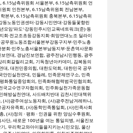
 6.15남측위원회 서울본부, 6.15남측위원회 언
측위원회 인천본부, 6.15남측위원회 전남본부,
학본부, 6.15남측위원회 충북본부, 6.15남측위
의(강동노동인권센터·강동시민연대·강동들꽃향린
모임′파도′·강동민주시민교육네트워크(준)·동
지회·전교조초등강동지회·희망연대노조 딜라이
국공무원노동조합서울본부강동구지부·민주노총
분회·민주노총서울본부남동지부·둔촌역사문화
기진보연대, 경남진보연합, 광주전남시민행동, 광주
한감리회갈릴리교회, 기독청년아카데미, 김복동의
연대, 대전민중의힘, 대한도덕회, 대한민국 공무
안민실천연대, 민들레, 민족문제연구소, 민족
주평화통일중앙회의, 민족화해협력범국민협의회,
한전국교수연구자협의회, 민주화실천가족운동협
 빈민해방실천연대, 사드배치반대 김천시민대책위
, (사)광주여성노동자회, (사)광주전남겨레하나,
유공자유족회, (사)동학민족통일회, (사)민족사회
, (사)정의 · 평화 · 인권을 위한 양심수후원회,
흥사단, 새로운 100년을 여는 통일의병, 서울진보
살기, 우리학교와아이들을지키는시민모임, 울산