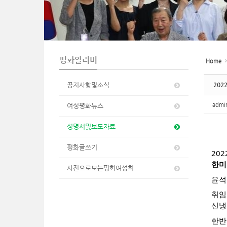
n
평화알리미
Home
공지사항및소식
202
adm
여성평화뉴스
성명서및보도자료
평화글쓰기
202
한미
사진으로보는평화여성회
윤석
취임
신냉
한반