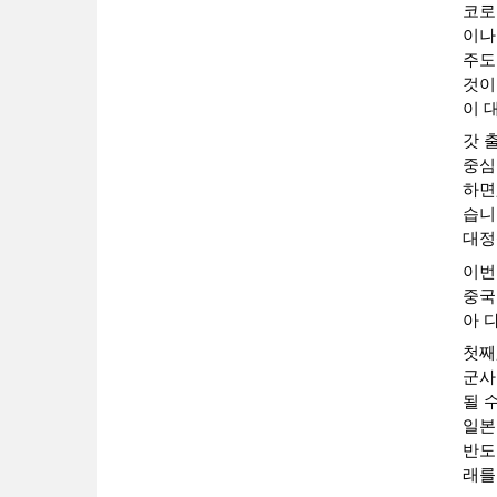
코로
이나
주도
것이
이 
갓 
중심
하면
습니
대정
이번
중국
아 
첫째
군사
될 
일본
반도
래를