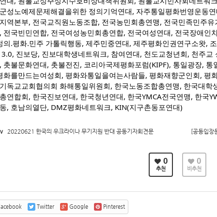
연대, 원불교성주성지수호비상대책위원회, 원불교시민사회네트워크,
군성노예제문제해결을위한 정의기억연대, 자주통일평화번영운동연대
지역본부, 전국교직원노동조합, 전국농민회총연맹, 전국민족민주유
, 전국빈민연합, 전국여성농민회총연합, 전국여성연대, 전국장애인
 정의.평화.민주 가톨릭행동, 제주민중연대, 제주평화인권연구소왓,
 3.0, 진보당, 진보대학생네트워크, 참여연대, 천도교청년회, 천
, 촛불문화연대, 촛불전진, 코리아국제평화포럼(KIPF), 통일광장, 
 평화를만드는여성회, 평화와통일을여는사람들, 평화재향군인회, 평
기독교교회협의회 화해통일위원회, 한국노동조합총연맹, 한국대학
총연합회, 한국진보연대, 한국청년연대, 한국YMCA전국연맹, 한국YW
동, 호남의열단, DMZ평화네트워크, KIN(지구촌동포연대)
v
20220621 한국의 우크라이나 무기지원 반대 공동기자회견문
[공동입장문
0
0
추천
비추천
acebook
Twitter
Google
Pinterest