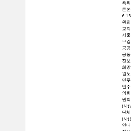
측위
론본
6.
원회
교회
서울
브강
공공
공동
진보
희망
원노
민주
민주
의회
원회
(사
단체
(사
연대