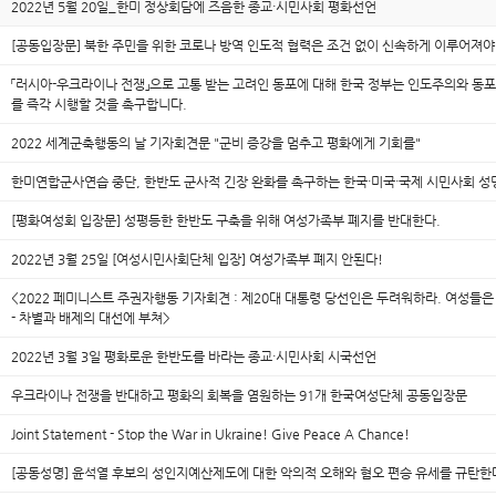
2022년 5월 20일_한미 정상회담에 즈음한 종교·시민사회 평화선언
[공동입장문] 북한 주민을 위한 코로나 방역 인도적 협력은 조건 없이 신속하게 이루어져야
「러시아-우크라이나 전쟁」으로 고통 받는 고려인 동포에 대해 한국 정부는 인도주의와 동포
를 즉각 시행할 것을 촉구합니다.
2022 세계군축행동의 날 기자회견문 "군비 증강을 멈추고 평화에게 기회를"
한미연합군사연습 중단, 한반도 군사적 긴장 완화를 촉구하는 한국·미국·국제 시민사회 성
[평화여성회 입장문] 성평등한 한반도 구축을 위해 여성가족부 폐지를 반대한다.
2022년 3월 25일 [여성시민사회단체 입장] 여성가족부 폐지 안된다!
<2022 페미니스트 주권자행동 기자회견 : 제20대 대통령 당선인은 두려워하라. 여성들은
- 차별과 배제의 대선에 부쳐>
2022년 3월 3일 평화로운 한반도를 바라는 종교·시민사회 시국선언
우크라이나 전쟁을 반대하고 평화의 회복을 염원하는 91개 한국여성단체 공동입장문
Joint Statement - Stop the War in Ukraine! Give Peace A Chance!
[공동성명] 윤석열 후보의 성인지예산제도에 대한 악의적 오해와 혐오 편승 유세를 규탄한