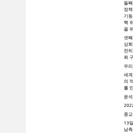
둘째
정책
기동
핵 
을 
셋째
상회
전히
뢰 
우리
세계
의 
를 
윤석
202
종교
13
남측