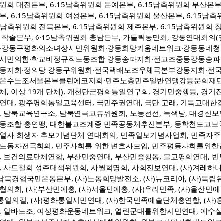
원회 대전본부, 6.15남측위원회 문예본부, 6.15남측위원회 부산본부,
부, 6.15남측위원회 여성본부, 6.15남측위원회 울산본부, 6.15남
15남측위원회 전북본부, 6.15남측위원회 제주본부, 6.15남측위원회 청
 학술본부, 6·15남측위원회 충남본부, 가톨릭농민회, 강동연대회
·강동구평화의소녀상시민위원회·강동희망키움네트워크·강동동네청년
시민의힘·학교비정규직노동조합 강동송파지회·전교조중등강동송파
동지회·정의당 강동구위원회·전국택배노조우체국본부강동지회·전
운수노조서울본부클린에코지회·민주노총민주일반연맹강동문화재단
체, 이상 19개 단체), 개천단군평화통일연구회, 경기민중행동, 경
연대, 광주평화통일교육센터, 국민주권연대, 극단 고래, 기독교대
, 남북교육연구소, 남북연극교류위원회, 노동전선, 녹색당, 대경진보
동조합 총연맹, 대한불교조계종 민족공동체추진본부, 동학천도교보국
열사 희생자 추모기념단체 연대회의, 민족일보기념사업회, 민족자
노동자전국회의, 민주사회를 위한 변호사모임, 민주평등사회를위
, 보건의료단체연합, 부산민중연대, 부산민중행동, 불교평화연대,
, 사드철회 성주대책위원회, 사월혁명회, 사회진보연대, (사)겨레하나
)남북경협국민운동본부, (사)노동희망발전소, (사)뉴코리아, (사)독립
협의회, (사)부산민예총, (사)서울민예총, (사)우리민족, (사)울산민예총
)통일의길, (사)평화통일시민연대, (사)한국민족예술단체총연합, (사)
, 알바노조, 여성평화운동네트워크, 열린군대를위한시민연대, 예수