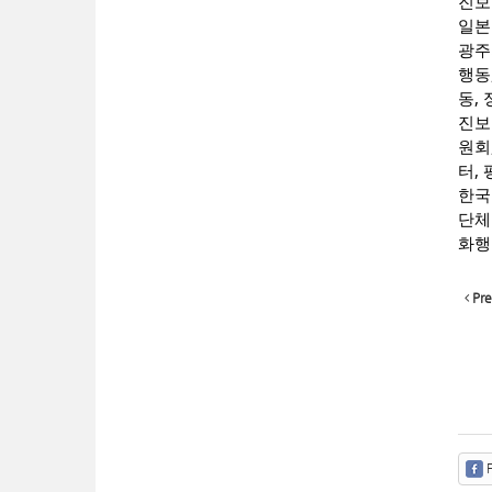
진보
일본
광주
행동
동,
진보
원회
터,
한국
단체
화행
Pre
F