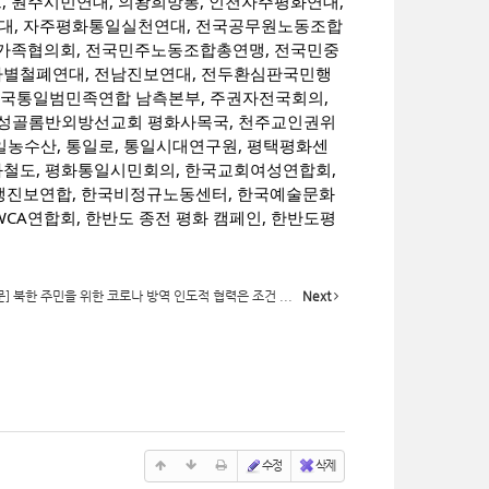
 원주시민연대, 의왕희망통, 인천자주평화연대,
, 자주평화통일실천연대, 전국공무원노동조합
가족협의회, 전국민주노동조합총연맹, 전국민중
차별철폐연대, 전남진보연대, 전두환심판국민행
 조국통일범민족연합 남측본부, 주권자전국회의,
주교 성골롬반외방선교회 평화사목국, 천주교인권위
통일농수산, 통일로, 통일시대연구원, 평택평화센
화철도, 평화통일시민회의, 한국교회여성연합회,
생진보연합, 한국비정규노동센터, 한국예술문화
CA연합회, 한반도 종전 평화 캠페인, 한반도평
] 북한 주민을 위한 코로나 방역 인도적 협력은 조건 ...
Next
수정
삭제