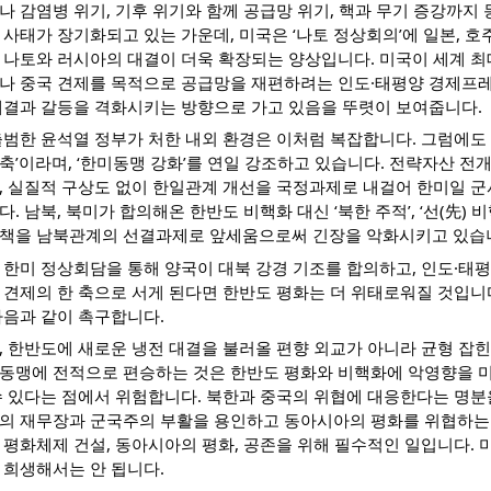
나 감염병 위기, 기후 위기와 함께 공급망 위기, 핵과 무기 증강까지
 사태가 장기화되고 있는 가운데, 미국은 ‘나토 정상회의’에 일본, 
 나토와 러시아의 대결이 더욱 확장되는 양상입니다. 미국이 세계 최대
나 중국 견제를 목적으로 공급망을 재편하려는 인도·태평양 경제프레임
대결과 갈등을 격화시키는 방향으로 가고 있음을 뚜렷이 보여줍니다.
출범한 윤석열 정부가 처한 내외 환경은 이처럼 복잡합니다. 그럼에도
축’이라며, ‘한미동맹 강화’를 연일 강조하고 있습니다. 전략자산 
, 실질적 구상도 없이 한일관계 개선을 국정과제로 내걸어 한미일 군
다. 남북, 북미가 합의해온 한반도 비핵화 대신 ‘북한 주적’, ‘선(先)
책을 남북관계의 선결과제로 앞세움으로써 긴장을 악화시키고 있습
 한미 정상회담을 통해 양국이 대북 강경 기조를 합의하고, 인도·태
 견제의 한 축으로 서게 된다면 한반도 평화는 더 위태로워질 것입니
다음과 같이 촉구합니다.
, 한반도에 새로운 냉전 대결을 불러올 편향 외교가 아니라 균형 잡
동맹에 전적으로 편승하는 것은 한반도 평화와 비핵화에 악영향을 미
수 있다는 점에서 위험합니다. 북한과 중국의 위협에 대응한다는 명분
의 재무장과 군국주의 부활을 용인하고 동아시아의 평화를 위협하는
 평화체제 건설, 동아시아의 평화, 공존을 위해 필수적인 일입니다. 
 희생해서는 안 됩니다.