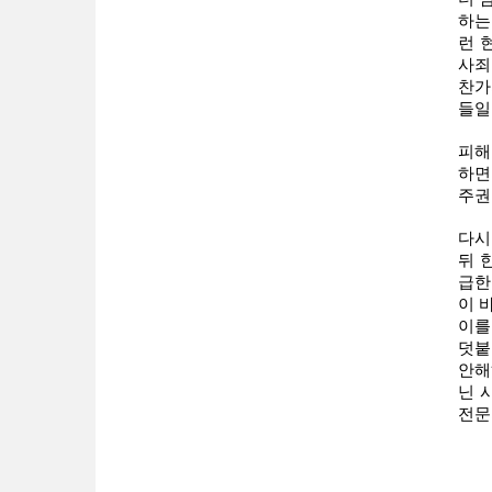
하는
런 
사죄
찬가
들일
피해
하면
주권
다시
뒤 
급한
이 
이를
덧붙
안해
닌 
전문