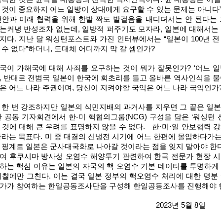
 것이 중요하지 어느 일방이 상대에게 요구할 수 있는 문제는 아니다
현안과 미래 협력을 위해 한발 짝도 발걸음을 내디뎌서는 안 된다는 
는커녕 반성조차 없는데, 일방적 퍼주기도 모자라, 일본에 대해서는 
지다. 지난 달 워싱턴포스트와 가진 인터뷰에서는 “일본이 100년 
 수 없다”하더니, 도대체 어디까지 막 갈 셈인가?
국이 가해국에 대해 사죄를 요구하는 것이 뭐가 잘못인가? ‘어느 일
, 반대로 전범국 일본이 한국에 회초리를 들고 올바른 역사인식을 물
은 어느 나라 주권이며, 당신이 지켜야할 국익은 어느 나라 국익인가
 한 번 강조하지만 일본의 식민지배의 과거사를 지우면 그 끝은 일본
한 공동 기자회견에서 한-미 핵협의그룹(NCG) 구성을 담은 ‘워싱턴
 것에 대해 큰 우려를 표명하지 않을 수 없다. 한·미·일 안보협력 
바라는 목표다. 미 중 대결의 신냉전 시기에 어느 한편에 몰입하다가
 핑계로 일본은 군사대국화로 나아갈 것이라는 점을 잊지 말아야 한
여 후쿠시마 방사성 오염수 해양투기 관련하여 한국 전문가 현장 시
하는 핵심 이유는 일본의 자국의 핵 오염수 기본 데이터를 투명하게 
시찰에만 그친다. 이는 결국 일본 정부의 핵오염수 처리에 대한 명분
가가 참여하는 한일공동조사단을 구성해 한일공동조사를 진행해야 
2023년 5월 8일