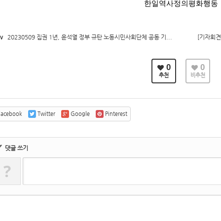
한일역사정의평화행동
v
20230509 집권 1년, 윤석열 정부 규탄 노동시민사회단체 공동 기...
[기자회견
0
0
추천
비추천
acebook
Twitter
Google
Pinterest
✔
댓글 쓰기
?