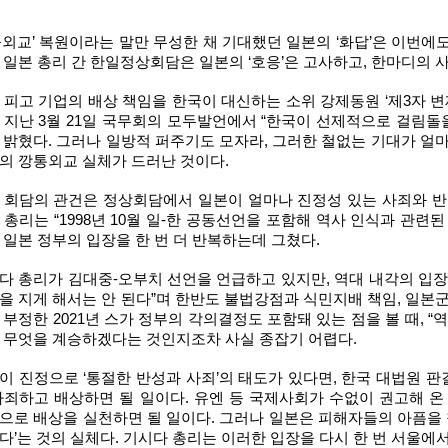
틀외교’ 복원이라는 말만 무성한 채 기대했던 일본의 ‘화답’은 이번에
 일본 총리 간 한일정상회담은 일본의 ‘호응’은 고사하고, 한마디의 사
 피고 기업의 배상 책임을 한국이 대신하는 소위 강제동원 ‘제3자 변
 지난 3월 21일 국무회의 모두발언에서 “한국이 선제적으로 걸림돌
 밝혔다. 그러나 일방적 퍼주기도 모자라, 그러한 철없는 기대가 얼
의 깡통외교 실체가 드러난 것이다.
 회담의 관건은 정상회담에서 일본이 얼마나 진정성 있는 사죄와 반
 총리는 “1998년 10월 일-한 공동선언을 포함해 역사 인식과 관
 일본 정부의 입장을 한 번 더 반복하는데 그쳤다.
다 총리가 김대중-오부치 선언을 언급하고 있지만, 역대 내각의 입장
을 지게 해서는 안 된다”며 한반도 불법강점과 식민지배 책임, 일본군
 부정한 2021년 스가 정부의 각의결정도 포함돼 있는 점을 볼 때, 
 무엇을 계승하겠다는 것인지조차 사실 종잡기 어렵다.
이 진정으로 ‘통절한 반성과 사죄’의 태도가 있다면, 한국 대법원 
사죄하고 배상하면 될 일이다. 유엔 등 국제사회가 수없이 권고해 온
으로 배상을 실천하면 될 일이다. 그러나 일본은 피해자들의 아픔을 
다’는 것의 실체다. 기시다 총리는 이러한 입장을 다시 한 번 서울에서