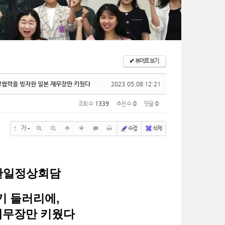
✔
뷰어로 보기
안보협력을 빙자한 일본 재무장만 키웠다
2023.05.08 12:21
조회 수
1339
추천 수
0
댓글
0
?
가
수정
삭제
 한일정상회담
기 들러리에,
재무장만 키웠다