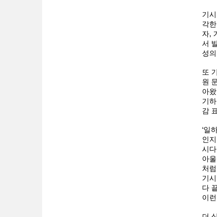
기시
각한
자,
서 
성의
또 
원 
아왔
기하
감 
‘일
인지
시다
아울
처럼
기시
다 
이런
더 