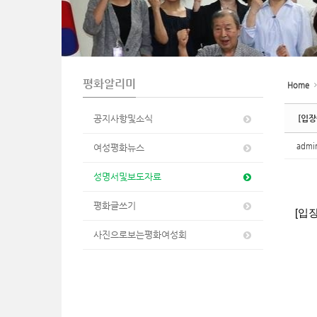
n
평화알리미
Home
공지사항및소식
[입장
adm
여성평화뉴스
성명서및보도자료
평화글쓰기
[입
사진으로보는평화여성회