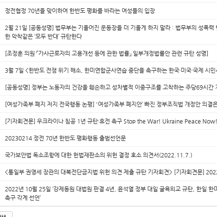
정전협정 70년을 맞이하여 한반도 평화를 바라는 여성들의 입장
2월 21일 [공동성명] 법무부는 기울어진 운동장을 더 기울게 하지 말라 : 법무부의 성폭력
한 악착같은 ‘모두 반대’ 규탄한다
[조정훈 의원 「가사근로자의 고용개선 등에 관한 법률」 일부개정법률안 관련 규탄 성명]
3월 7일 <한반도 전쟁 위기 해소, 한미연합군사연습 중단을 촉구하는 한국·미국·국제 시민
[공동성명] 정부는 노동자의 건강을 훼손하고 성차별적 이중구조를 고착하는 주당69시간
[여성가족부 폐지 저지 전국행동 논평] '여성가족부 폐지안’ 빠진 정부조직법 개정안 의결은
[기자회견문] 우크라이나 침공 1년 규탄·휴전 촉구 Stop the War! Ukraine Peace Now
20230214 정전 70년 한반도 평화행동 출범선언문
국가보안법 독소조항에 대한 헌법재판소의 위헌 결정 호소 의견서(2022.11.7.)
<통일부 권영세 장관의 대북전단금지법 위헌 의견 제출 규탄 기자회견> [기자회견문] 2022.
2022년 10월 25일 ‘강제동원 대법원 판결 4년, 윤석열 정부 대일 굴욕외교 규탄, 한일 
촉구 각계 선언’