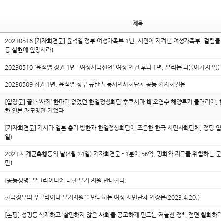
제목
20230516 [기자회견문] 윤석열 정부 여성가족부 1년, 시민이 지켜낸 여성가족부, 걸림
등 실현에 앞장서라!
20230510 “윤석열 정권 1년 - 여성시국선언” 여성 인권 후퇴 1년, 우리는 되돌아가지 않
20230509 집권 1년, 윤석열 정부 규탄 노동시민사회단체 공동 기자회견문
[입장문] 끝내 ‘사죄’ 한마디 없었던 한일정상회담 후쿠시마 핵 오염수 해양투기 들러리에
한 일본 재무장만 키웠다
[기자회견문] 기시다 일본 총리 방한과 한일정상회담에 즈음한 한국 시민사회단체, 정당 입장문
일)
2023 세계군축행동의 날(4월 24일) 기자회견문 - 1분에 56억, 평화와 지구를 위협하는 
만!
[공동성명] 우크라이나에 대한 무기 지원 반대한다.
한국정부의 우크라이나 무기지원을 반대하는 여성·시민단체 입장문(2023.4.20.)
[논평] 성평등 삭제하고 ‘살만하지 않은 사회’를 공고하게 만드는 저출산 정책 전면 철회하