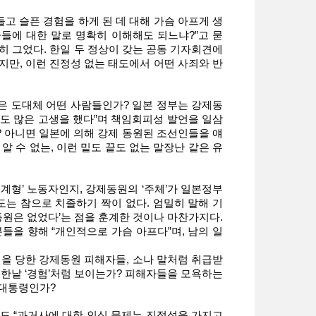
들고 슬픈 경험을 하게 된 데 대해 가슴 아프게 생
자들에 대한 말로 명확히 이해해도 되느냐?”고 묻
확히 그었다. 한일 두 정상이 갖는 공동 기자회견에
지만, 이런 진정성 없는 태도에서 어떤 사죄와 반
’은 도대체 어떤 사람들인가? 일본 정부는 강제동
도 많은 고생을 했다”며 책임회피성 발언을 일삼
 아니면 일본에 의해 강제 동원된 조선인들을 얘
 수 없는, 이런 밑도 끝도 없는 말장난 같은 유
‘생계형’ 노동자인지, 강제동원의 ‘주체’가 일본정부
는 참으로 치졸하기 짝이 없다. 엄밀히 말해 기
동원은 없었다’는 점을 훈계한 것이나 마찬가지다.
분들을 향해 “개인적으로 가슴 아프다”며, 남의 일
린을 당한 강제동원 피해자들, 소나 말처럼 취급받
 한낱 ‘경험’처럼 보이는가? 피해자들을 모욕하는
 대통령인가?
도 “과거사에 대한 인식 문제는 진정성을 가지고