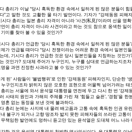
다 총리가 이날 “당시 혹독한 환경 속에서 일하게 된 많은 분들이 힘
다”고 말한 것도 교활한 물 타기 발언이다. 기자가 “강제동원 피해
 기시다 총리는 일본 총리 자격이 아니라 ‘사견(私見)’이라며 선을 명
발언이 총리 자격이 아니라 사견이라고 하는 것도 참으로 옹색한 일이
 기미를 찾아 볼 수 있을 것인가?
기시다 총리가 언급한 ‘당시 혹독한 환경 속에서 일하게 된 많은 분들
문제가 언급될 때마다 “당시 전쟁이라는 어려운 환경 속에서 일본인들
는데, 기시다 총리가 언급한 것은 당시 일본인들을 지칭하는 것인가?
는 것인가? 도대체 주어가 누구인지, 누구를 상대로 언급하는지조차 알
표명을 과연 진정한 사과라고 볼 수 있는 것인가?
하게 된’ 사람들이 ‘불법행위’로 인한 ‘강제동원’ 피해자인지, 단순한 
 누구인지조차 밝히지 않은 모호한 표현으로 어물쩍 넘어가려는 태도
 총리는 서울에 와서 윤석열 대통령을 면전에 두고 다시 한 번 ‘강제
러 사태의 원인과 가해의 주체를 가린 채 ‘힘들고 슬픈’, ‘경험’을 한
 영혼 없는 동정을 보낸 것에 불과하다.
다 총리 눈에는 사지에 내 몰려 배고픔과 고통 속에 혹독한 인권 유
끝내 불구가 되거나 고향 땅조차 밟지 못한 피해자들의 쓰라린 고통이
 무책임한 발언에도 멍하니 듣고만 있는 윤석열은 도대체 어느 나라
심각한 것은 윤석열 대통령의 천박한 역사인식이다. 윤 대통령은 이날