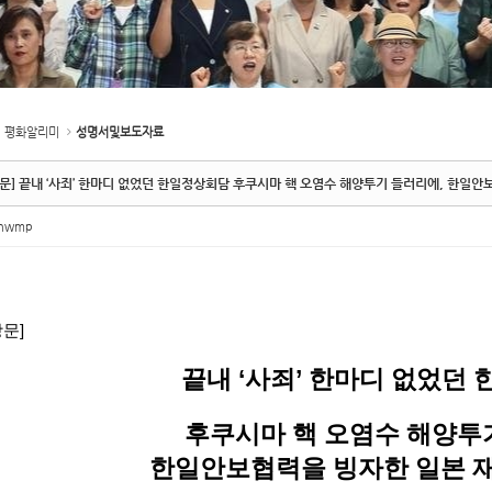
평화알리미
성명서및보도자료
문] 끝내 ‘사죄’ 한마디 없었던 한일정상회담 후쿠시마 핵 오염수 해양투기 들러리에, 한일
inwmp
장문]
끝내 ‘사죄’ 한마디 없었던
후쿠시마 핵 오염수 해양투
한일안보협력을 빙자한 일본 