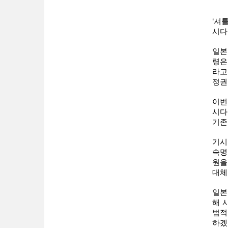
‘셔
시다
일본
령은
라고
정권
이번
시다
기존
기시
숙명
원을
대체
일본
해 
법적
하겠