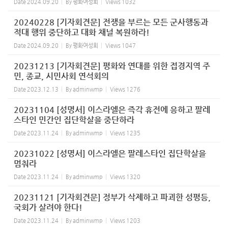
Date
2024.09.20
By
평화여성회
Views
1032
20240228 [기자회견문] 전쟁을 부르는 모든 군사행동과
적대 행위 중단하고 대화 채널 복원하라!
Date
2024.09.20
By
평화여성회
Views
1047
20231213 [기자회견문] 평화와 연대를 위한 접경지역 주
민, 종교, 시민사회 연석회의
Date
2023.12.13
By
adminwmp
Views
1276
20231104 [성명서] 이스라엘은 즉각 휴전에 응하고 팔레
스타인 민간인 집단학살을 중단하라
Date
2023.11.24
By
adminwmp
Views
1235
20231022 [성명서] 이스라엘은 팔레스타인 집단학살을
멈춰라
Date
2023.11.24
By
adminwmp
Views
1320
20231121 [기자회견문] 정부가 삭제하고 파괴한 성평등,
국회가 살려야 한다!
Date
2023.11.24
By
adminwmp
Views
1203