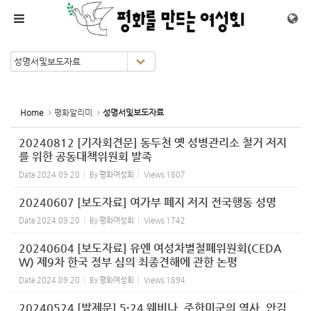
Sketchbook5, 스케치북5
Sketchbook5, 스케치북5
메뉴 건너뛰기
Home
평화알리미
성명서및보도자료
20240812 [기자회견문] 동두천 옛 성병관리소 철거 저지
를 위한 공동대책위원회 발족
Date
2024.09.20
By
평화여성회
Views
1807
20240607 [보도자료] 여가부 폐지 저지 전국행동 성명
Date
2024.09.20
By
평화여성회
Views
1742
20240604 [보도자료] 유엔 여성차별철폐위원회(CEDA
W) 제9차 한국 정부 심의 최종견해에 관한 논평
Date
2024.09.20
By
평화여성회
Views
1894
20240524 [발제문] 5·24 웨비나_주한미군의 역사_안김