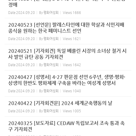
정애
Date
2024.09.20
By
평화여성회
Views
1666
20240523 [선언문] 팔레스타인에 대한 학살과 식민지배
종식을 원하는 한국 페미니스트 선언
Date
2024.09.20
By
평화여성회
Views
1621
20240521 [기자회견] 독일 베를린 시장의 소녀상 철거 시
사 발언 규탄 공동 기자회견
Date
2024.09.20
By
평화여성회
Views
1642
20240427 [성명서] 4·27 판문점 선언 6주년, 생명·평화·
상생의 한반도 평화체제 구축을 바라는 여성계 성명서
Date
2024.09.20
By
평화여성회
Views
1040
20240422 [기자회견문] 2024 세계군축행동의 날
Date
2024.09.20
By
평화여성회
Views
1005
20240325 [보도자료] CEDAW 독립보고서 조속 통과 촉
구 기자회견