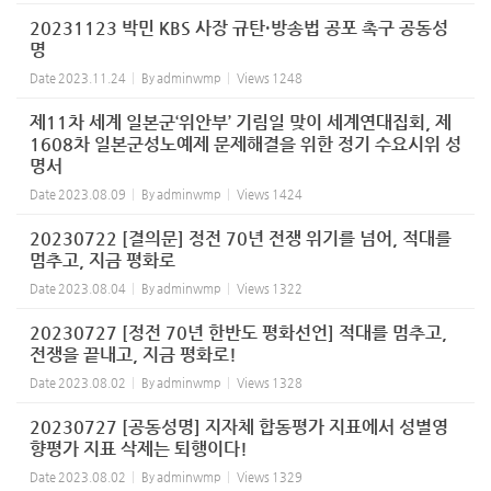
20231123 박민 KBS 사장 규탄·방송법 공포 촉구 공동성
명
Date
2023.11.24
By
adminwmp
Views
1248
제11차 세계 일본군‘위안부’ 기림일 맞이 세계연대집회, 제
1608차 일본군성노예제 문제해결을 위한 정기 수요시위 성
명서
Date
2023.08.09
By
adminwmp
Views
1424
20230722 [결의문] 정전 70년 전쟁 위기를 넘어, 적대를
멈추고, 지금 평화로
Date
2023.08.04
By
adminwmp
Views
1322
20230727 [정전 70년 한반도 평화선언] 적대를 멈추고,
전쟁을 끝내고, 지금 평화로!
Date
2023.08.02
By
adminwmp
Views
1328
20230727 [공동성명] 지자체 합동평가 지표에서 성별영
향평가 지표 삭제는 퇴행이다!
Date
2023.08.02
By
adminwmp
Views
1329