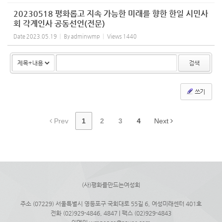
20230518 평화롭고 지속 가능한 미래를 향한 한일 시민사
회 각계인사 공동선언(전문)
Date
2023.05.19
By
adminwmp
Views
1440
검색
쓰기
Prev
1
2
3
4
Next
(사)평화를만드는여성회
주소 (07229) 서울특별시 영등포구 국회대로 55길 6, 여성미래센터 401호
전화 (02)929-4846, 4847 | 팩스 (02)929-4843