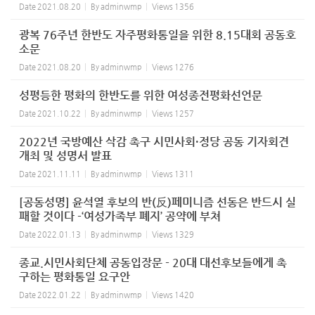
Date
2021.08.20
By
adminwmp
Views
1356
광복 76주년 한반도 자주평화통일을 위한 8.15대회 공동호
소문
Date
2021.08.20
By
adminwmp
Views
1276
성평등한 평화의 한반도를 위한 여성종전평화선언문
Date
2021.10.22
By
adminwmp
Views
1257
2022년 국방예산 삭감 촉구 시민사회·정당 공동 기자회견
개최 및 성명서 발표
Date
2021.11.11
By
adminwmp
Views
1311
[공동성명] 윤석열 후보의 반(反)페미니즘 선동은 반드시 실
패할 것이다 -‘여성가족부 폐지’ 공약에 부쳐
Date
2022.01.13
By
adminwmp
Views
1329
종교.시민사회단체 공동입장문 - 20대 대선후보들에게 촉
구하는 평화통일 요구안
Date
2022.01.22
By
adminwmp
Views
1420