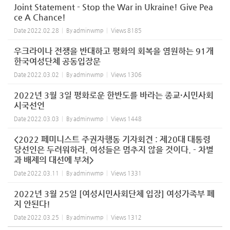
Joint Statement - Stop the War in Ukraine! Give Pea
ce A Chance!
Date
2022.02.28
By
adminwmp
Views
8185
우크라이나 전쟁을 반대하고 평화의 회복을 염원하는 91개
한국여성단체 공동입장문
Date
2022.03.02
By
adminwmp
Views
1306
2022년 3월 3일 평화로운 한반도를 바라는 종교·시민사회
시국선언
Date
2022.03.03
By
adminwmp
Views
1448
<2022 페미니스트 주권자행동 기자회견 : 제20대 대통령
당선인은 두려워하라. 여성들은 멈추지 않을 것이다. - 차별
과 배제의 대선에 부쳐>
Date
2022.03.11
By
adminwmp
Views
1331
2022년 3월 25일 [여성시민사회단체 입장] 여성가족부 폐
지 안된다!
Date
2022.03.25
By
adminwmp
Views
1312