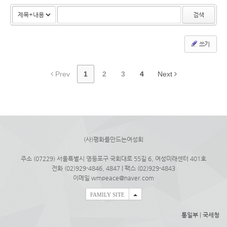
검색
쓰기
Prev
1
2
3
4
Next
(사)평화를만드는여성회
주소 (07229) 서울특별시 영등포구 국회대로 55길 6, 여성미래센터 401호
전화 (02)929-4846, 4847 | 팩스 (02)929-4843
이메일 wmpeace@naver.com
FAMILY SITE
통일부
|
국세청