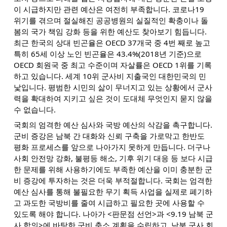
이 시급하지만 관련 예산은 여전히 부족합니다. 코로나19
위기를 겪으며 절실해진 공공병원의 실질적인 확충이나 돌
봄의 국가 책임 강화 등을 위한 예산도 찾아보기 힘듭니다.
최근 한국의 상대 빈곤율은 OECD 37개국 중 4번 째로 높고
특히 65세 이상 노인 빈곤율은 43.4%(2018년 기준)으로
OECD 회원국 중 최고 수준이며 자살률은 OECD 1위를 기록
하고 있습니다. 세계 10위 군사비 지출국인 대한민국의 민
낯입니다. 평범한 시민의 삶이 무너지고 있는 상황에서 군사
력을 확대하여 지키고 싶은 것이 도대체 무엇인지 묻지 않을
수 없습니다.
국회의 엄격한 예산 심사와 국방 예산의 삭감을 촉구합니다.
군비 증강은 남북 간 대화와 신뢰 구축을 가로막고 한반도
평화 프로세스를 앞으로 나아가지 못하게 만듭니다. 더구나
사회 안전망 강화, 불평등 해소, 기후 위기 대응 등 보다 시급
한 문제를 위해 사용하기에도 부족한 예산을 이미 충분한 군
비 증강에 투자하는 것은 더욱 부적절합니다. 국회는 엄격한
예산 심사를 통해 불필요한 무기 획득 사업을 실제로 폐기하
고 과도한 국방비를 줄여 시급하고 필요한 곳에 사용할 수
있도록 해야 합니다. 나아가 <판문점 선언>과 <9.19 남북 군
사 합의>에 바탕한 군비 축소 계획을 수립하고, 남북 군사 회