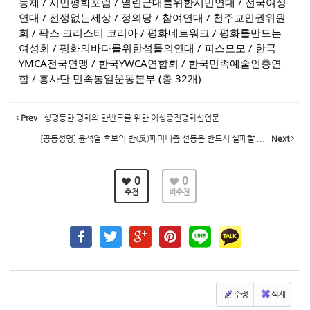
동체 / 시민평화포럼 / 열린군대를위한시민연대 / 전국여성
연대 / 전쟁없는세상 / 정의당 / 참여연대 / 천주교인권위원
회 / 팍스 크리스티 코리아 / 평화네트워크 / 평화를만드는
여성회 / 평화의바다를위한섬들의연대 / 피스모모 / 한국
YMCA전국연맹 / 한국YWCA연합회 / 한국민족예술인총연
합 / 흥사단 민족통일운동본부 (총 32개)
Prev
성평등한 평화의 한반도를 위한 여성종전평화선언문
[공동성명] 윤석열 후보의 반(反)페미니즘 선동은 반드시 실패할 ...
Next
0
0
추천
비추천
수정
삭제