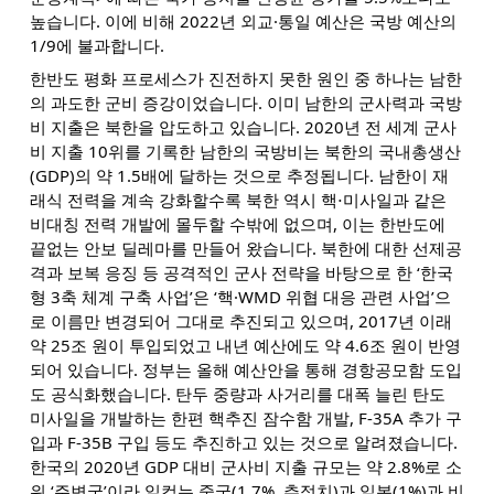
높습니다. 이에 비해 2022년 외교·통일 예산은 국방 예산의
1/9에 불과합니다.
한반도 평화 프로세스가 진전하지 못한 원인 중 하나는 남한
의 과도한 군비 증강이었습니다. 이미 남한의 군사력과 국방
비 지출은 북한을 압도하고 있습니다. 2020년 전 세계 군사
비 지출 10위를 기록한 남한의 국방비는 북한의 국내총생산
(GDP)의 약 1.5배에 달하는 것으로 추정됩니다. 남한이 재
래식 전력을 계속 강화할수록 북한 역시 핵⋅미사일과 같은
비대칭 전력 개발에 몰두할 수밖에 없으며, 이는 한반도에
끝없는 안보 딜레마를 만들어 왔습니다. 북한에 대한 선제공
격과 보복 응징 등 공격적인 군사 전략을 바탕으로 한 ‘한국
형 3축 체계 구축 사업’은 ‘핵·WMD 위협 대응 관련 사업’으
로 이름만 변경되어 그대로 추진되고 있으며, 2017년 이래
약 25조 원이 투입되었고 내년 예산에도 약 4.6조 원이 반영
되어 있습니다. 정부는 올해 예산안을 통해 경항공모함 도입
도 공식화했습니다. 탄두 중량과 사거리를 대폭 늘린 탄도
미사일을 개발하는 한편 핵추진 잠수함 개발, F-35A 추가 구
입과 F-35B 구입 등도 추진하고 있는 것으로 알려졌습니다.
한국의 2020년 GDP 대비 군사비 지출 규모는 약 2.8%로 소
위 ‘주변국’이라 일컫는 중국(1.7%, 추정치)과 일본(1%)과 비