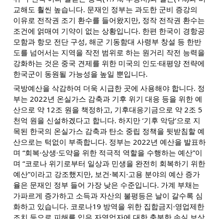
교해도 훨씬 높습니다. 문재인 정부는 과도한 군비 증강의
이유로 전작권 조기 환수를 들어왔지만, 정작 전작권 환수는
조건에 얽매여 기약이 없는 상황입니다. 한편 한국이 경항공
모함과 항모 전단 구성, 해군 기동함대 사령부 창설 등 한반
도를 넘어서는 지역을 작전 범위로 하는 원거리 작전 능력을
강화하는 것은 중국 견제를 위한 미국의 인도·태평양 전략에
한국군이 동원될 가능성을 높일 뿐입니다.
국방예산을 삭감하여 더욱 시급한 곳에 사용해야 합니다. 정
부는 2022년 온실가스 감축과 기후 위기 대응 등을 위한 예
산으로 약 12조 원을 책정하고, 기후대응기금으로 약 2조 5
천억 원을 신설하겠다고 합니다. 하지만 ‘기후 악당’으로 지
목된 한국의 온실가스 감축과 탄소 중립 정책을 뒷받침할 예
산으로는 턱없이 부족합니다. 정부는 2022년 예산을 발표하
며 “회복·상생·도약을 위한 적극적 역할을 수행하는 예산”이
며 “코로나 위기로부터 일상과 민생을 완전히 회복하기 위한
예산”이라고 강조했지만, 보건·복지·고용 분야의 예산 증가
율은 문재인 정부 들어 가장 낮은 수준입니다. 가계 부채는
가파르게 증가하고 소득과 자산의 불평등은 날이 갈수록 심
화하고 있습니다. 코로나19 방역을 위한 집합금지·영업제한
조치 등으로 피해를 입은 자영업자에 대한 충분한 손실 보상