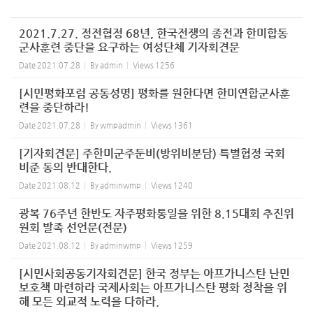
2021.7.27. 정전협정 68년, 한국전쟁의 종전과 한미합동
군사훈련 중단을 요구하는 여성단체 기자회견문
Date
2021.07.28
By
admin
Views
1256
[시민평화포럼 공동성명] 평화를 원한다면 한미연합군사훈
련을 중단하라!
Date
2021.07.28
By
wmpadmin
Views
1361
[기자회견문] 주한미군주둔비(방위비분담) 특별협정 국회
비준 동의 반대한다.
Date
2021.08.12
By
adminwmp
Views
1240
광복 76주년 한반도 자주평화통일을 위한 8.15대회 추진위
원회 발족 선언문(전문)
Date
2021.08.12
By
adminwmp
Views
1259
[시민사회공동기자회견문] 한국 정부는 아프가니스탄 난민
보호책 마련하라 국제사회는 아프가니스탄 평화 정착을 위
해 모든 외교적 노력을 다하라.