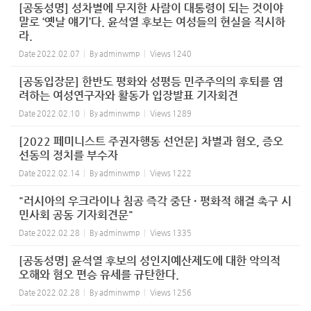
[공동성명] 성차별에 무지한 사람이 대통령이 되는 것이야
말로 ‘옛날 얘기’다. 윤석열 후보는 여성들의 현실을 직시하
라.
Date
2022.02.07
By
adminwmp
Views
1240
[공동입장문] 한반도 평화와 성평등 민주주의의 후퇴를 염
려하는 여성연구자와 활동가 입장발표 기자회견
Date
2022.02.10
By
adminwmp
Views
1289
[2022 페미니스트 주권자행동 선언문] 차별과 혐오, 증오
선동의 정치를 부수자
Date
2022.02.14
By
adminwmp
Views
1222
"러시아의 우크라이나 침공 즉각 중단 · 평화적 해결 촉구 시
민사회 공동 기자회견문"
Date
2022.02.28
By
adminwmp
Views
1335
[공동성명] 윤석열 후보의 성인지예산제도에 대한 악의적
오해와 혐오 편승 유세를 규탄한다.
Date
2022.02.28
By
adminwmp
Views
1256