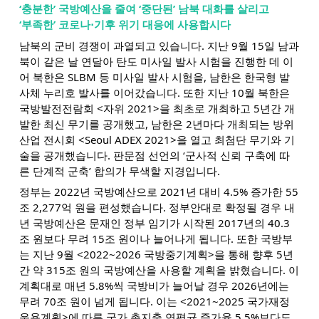
‘충분한’ 국방예산을 줄여 ‘중단된’ 남북 대화를 살리고
‘부족한’ 코로나⋅기후 위기 대응에 사용합시다
남북의 군비 경쟁이 과열되고 있습니다. 지난 9월 15일 남과
북이 같은 날 연달아 탄도 미사일 발사 시험을 진행한 데 이
어 북한은 SLBM 등 미사일 발사 시험을, 남한은 한국형 발
사체 누리호 발사를 이어갔습니다. 또한 지난 10월 북한은
국방발전전람회 <자위 2021>을 최초로 개최하고 5년간 개
발한 최신 무기를 공개했고, 남한은 2년마다 개최되는 방위
산업 전시회 <Seoul ADEX 2021>을 열고 최첨단 무기와 기
술을 공개했습니다. 판문점 선언의 ‘군사적 신뢰 구축에 따
른 단계적 군축’ 합의가 무색할 지경입니다.
정부는 2022년 국방예산으로 2021년 대비 4.5% 증가한 55
조 2,277억 원을 편성했습니다. 정부안대로 확정될 경우 내
년 국방예산은 문재인 정부 임기가 시작된 2017년의 40.3
조 원보다 무려 15조 원이나 늘어나게 됩니다. 또한 국방부
는 지난 9월 <2022~2026 국방중기계획>을 통해 향후 5년
간 약 315조 원의 국방예산을 사용할 계획을 밝혔습니다. 이
계획대로 매년 5.8%씩 국방비가 늘어날 경우 2026년에는
무려 70조 원이 넘게 됩니다. 이는 <2021~2025 국가재정
운용계획>에 따른 국가 총지출 연평균 증가율 5.5%보다도