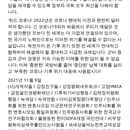
담을 재개할 수 있도록 정부와 국회 모두 최선을 다해야 합
니다.
‘위드 코로나’ 2022년은 코로나 팬데믹 이전과 완전히 달라
져야 합니다. 긴 코로나19와의 싸움에서 우리가 깨달은 것
은 생각했던 것보다 전 세계는 더 가깝게 연결되어 있으며,
한 국가의 노력만으로는 이러한 위기를 해결할 수 없다는 사
실입니다. 목전까지 온 기후 위기 또한 전 세계가 연대하고
협력하여 해결해야 할 중대하고 시급한 과제입니다. 군비 증
강과 군비 경쟁은 지속 가능한 미래를 위한 답이 될 수 없습
니다. 이제 ‘충분한’ 국방비를 줄여 ‘중단된’ 남북 대화를 살리
고 ‘부족한’ 코로나⋅기후 위기 대응에 사용합시다!
2021년 11월 9일
(사)개척자들 / 강정친구들 / 강정평화네트워크 / 고양YMCA
/ 금정굴인권평화재단 / 기후위기비상행동 / 김제정의평화
행동 / 녹색당 / 녹색연합 / 더이상못참겠다투쟁단 / 민주사
회를 위한 변호사모임 미군문제연구위원회 / 민주사회를 위
한 변호사모임 통일위원회 / 민주평등사회를 위한 전국교수
연구자협의회 / 불평등한 한미SOFA개정 국민연대 / 비무장
평화의섬제주를만드는사람들 / 새세상을여는천주교여성공