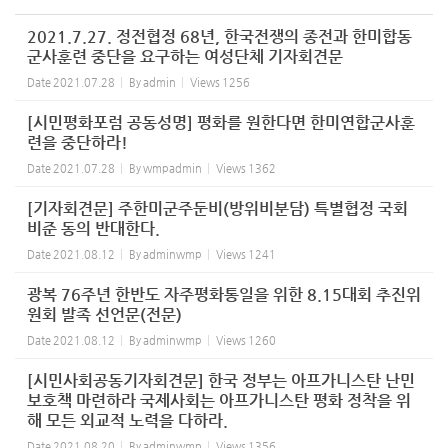
2021.7.27. 정전협정 68년, 한국전쟁의 종전과 한미합동
군사훈련 중단을 요구하는 여성단체 기자회견문
Date
2021.07.28
By
admin
Views
1256
[시민평화포럼 공동성명] 평화를 원한다면 한미연합군사훈
련을 중단하라!
Date
2021.07.28
By
wmpadmin
Views
1362
[기자회견문] 주한미군주둔비(방위비분담) 특별협정 국회
비준 동의 반대한다.
Date
2021.08.12
By
adminwmp
Views
1241
광복 76주년 한반도 자주평화통일을 위한 8.15대회 추진위
원회 발족 선언문(전문)
Date
2021.08.12
By
adminwmp
Views
1260
[시민사회공동기자회견문] 한국 정부는 아프가니스탄 난민
보호책 마련하라 국제사회는 아프가니스탄 평화 정착을 위
해 모든 외교적 노력을 다하라.
Date
2021.08.20
By
adminwmp
Views
1356