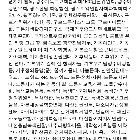
권지기 활짝, 광주기독교교회협의회NCC인권위원회, 광주여
성민우회, 광주전남 학생행진, 광주지역연합사회과학학회 <
알다>, 광주청년유니온, 광주환경운동연합, 교육신문사, 구
로기후위기비상행동, 구로노동자조사그룹, 구로아이쿱생
협, 구본기생활경제연구소, 국제기후종교시민네트워크, 국
제민주연대, 국제슬로푸드한국협회, 군인권센터, 글로벌 우
먼 리딩 그룹 뙇, 금속노조 광주전남지부, 기독여민회, 기독
연구원 느헤미야 예수사회행동, 기본소득청'소'년네트워크,
기아대책, 기지촌여성인권연대, 기후악동대, 기후위기 기독
인 연대, 기후위기 앞에 선 창작자들, 기후위기남양주비상행
동, 기후정의동맹(준), 꿈끼키움터, 나눔문화, 난민인권네트
워크, 네트워크 Re:, 노뉴워크, 노동·정치·사람, 노동도시연
대, 노동자가 여는 평등의 길, 노동자교육기관, 노틀담수녀
회, 녹색교통운동, 녹색당, 녹색당 국제위원회, 녹색당 기후
정의위원회, 녹색연합, 녹색전환연구소, 녹색전환청년그룹,
늘픔, 다른세상을향한연대, 다산인권센터, 다소니자립생활
센터, 다이너마이트 청년 선거대책위원회, 답엘에스, 대전교
사노동조합, 대전대학생네트워크, 대전참여자치시민연대,
대전충남녹색연합, 대추리평화마을, 대학생기후행동 이화
여대지부, 대한성공회 정의평화사제단, 더세움, 더인디고,
동국대학교 정치경제학연구학회, 동덕여대 중앙여성학 동