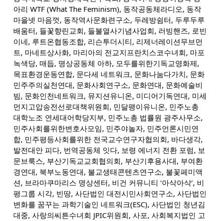
아리 WTF (What The Feminism), 동작공동체라디오, 동작
마을넷 마음껏, 동작역사문화련구소, 두레방쉼터, 두루두루
배움터, 들꽃향린교회, 들불열사기념사업회, 러빙핸즈, 로빈
이네, 루트온협동조합, 리슨투더시티, 리제너레이션무브먼
트, 마네트상사화, 마리아의 전교지프란치스코수녀회, 마포
녹색당, 매듭, 명상공동체 아하, 모두를위한기독교영화제,
목표환경운동연합, 문다세 네트워크, 문화나눔다가치, 문화
민주주의실천연대, 문화사회연구소, 문화연대, 문화예술비
빔, 문화인천네트워크, 뮤지션유니온, 미디어기독연대, 미세
먼지고압송전선로대책위원회, 민달팽이유니온, 민주노총
대학노조 연세대어학당지부, 민주노총 법률원 광주사무소,
민주사회를위한변호사모임, 민주야놀자, 민주언론시민연
합, 민주평등사회를위한 전국교수연구자협의회, 바다생각,
발전대안 피다, 번역공동체 잇다, 보령 에너지 전환 포럼, 보
문브룩스, 부산기독교교회협의회, 부산기후용사대, 부여환
경연대, 북부노동연대, 불교생태콘텐츠연구소, 불꽃페미액
션, 브라마쿠마리스 명상센터, 비건 커뮤니티 ‘아삭아삭’, 비
평그룹 시각, 빈땅, 사단법인 대전시민사회연구소, 사단법인
변화를 꿈꾸는 과학기술인 네트워크(ESC), 사단법인 청년김
대중, 사랑의씨튼수녀회 JPIC위원회, 사포, 사회복지법인 고