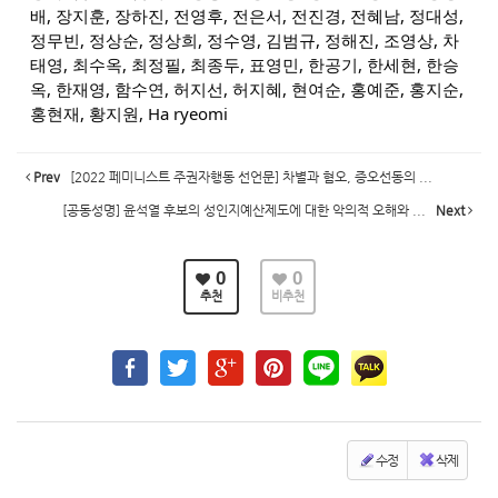
배, 장지훈, 장하진, 전영후, 전은서, 전진경, 전혜남, 정대성,
정무빈, 정상순, 정상희, 정수영, 김범규, 정해진, 조영상, 차
태영, 최수옥, 최정필, 최종두, 표영민, 한공기, 한세현, 한승
옥, 한재영, 함수연, 허지선, 허지혜, 현여순, 홍예준, 홍지순,
홍현재, 황지원, Ha ryeomi
Prev
[2022 페미니스트 주권자행동 선언문] 차별과 혐오, 증오선동의 ...
[공동성명] 윤석열 후보의 성인지예산제도에 대한 악의적 오해와 ...
Next
0
0
추천
비추천
수정
삭제