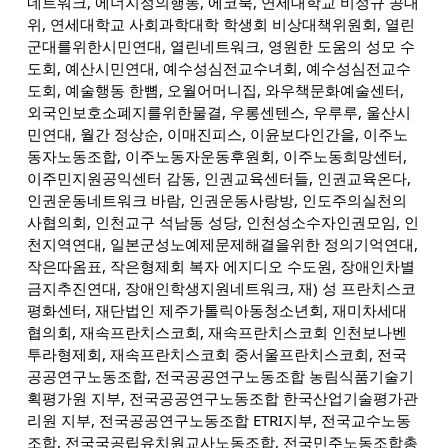
네트워크, 에너지정의행동, 에코북, 연세대학교 비정규 공대
위, 연세대학교 사회과학대학 학생회 비상대책위원회, 열린
군대를위한시민연대, 열린네트워크, 영원한 도움의 성모 수
도회, 예산시민연대, 예수성심전교수녀회, 예수성심전교수
도회, 예술행동 한뼘, 오월어머니집, 와우책문화예술센터,
외국인보호소폐지를위한물결, 우롱센텐스, 우루루, 울산시
민연대, 월간 정상순, 이매진피스, 이윤보다인간을, 이주노
동자노동조합, 이주노동자운동후원회, 이주노동희망센터,
이주민지원공익센터 감동, 인권교육센터들, 인권교육온다,
인권운동네트워크 바람, 인권운동사랑방, 인도주의실천의
사협의회, 인천교구 석남동 성당, 인천성소수자인권모임, 인
천지역연대, 일본군성노예제문제해결을위한 정의기억연대,
작은따옴표, 작은형제회 복자 에지디오 수도원, 장애인차별
금지추진연대, 장애인학생지원네트워크, 재) 성 프란치스코
평화센터, 재단법인 제주가톨릭아동청소년회, 재미차세대
협의회, 재속프란치스코회, 재속프란치스코회 인천보나벤
투라형제회, 재속프란치스코회 중서울프란치스코회, 전국
공공연구노동조합, 전국공공연구노동조합 농림식품기술기
획평가원 지부, 전국공공연구노동조합 한국산업기술평가관
리원 지부, 전국공공연구노동조합 ETRI지부, 전국교수노동
조합, 전국국공립유치원교사노동조합, 전국민주노동조합총