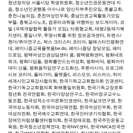
청년정의당 서울시당 학생위원회, 청소년인권운동연대 지
음, 청소년인권행동 아수나로 양산지부추진모임, 촛불교회,
춘천나눔의집, 춘천여성민우회, 충남인권교육활동가모임
부뜰, 충북교사노조, 컴퓨터과학을 여행하는 보드게이머, 코
빌 (국제개발협력 활동가 모임), 타원형교회, 태평2동재가복
지센터, 통일나무, 투명사회를 위한 정보공개센터, 트랜스/
젠더/퀴어연구소, 팍스 크리스티 코리아, 팔레스타인평화연
대, 페미니즘교육플랫폼be.do, 페미니즘당 창당모임, 페미
드로잉, 평택여성인권상담센터 품, 평택평화센터, 평화네트
워크, 평화디딤돌, 평화를만드는여성회, 평화바닥, 평화아카
데미 산울, 평화움직임연구소도화선, 푸른아시아, 프로그레
시브 코리아, 플라가미, 플랫폼C, 피스모모, 피스어스, 하이
세계시민교육강사협의회, 한국기독교교회협의회 인권센터,
한국기독교교회협의회 화해통일위원회, 한국기독교장로회
청년회 전국연합회, 한국다양성연구소, 한국비정규교수노
동조합, 한국성적소수자문화인권센터, 한국실크연구원, 한
국여성노동자회, 한국여성단체연합, 한국여성민우회, 한국
여성의전화, 한국예수교회연대, 한국인터넷기자협회, 한국
장애인자립생활센터협의회, 한국장애포럼, 한국주민운동교
육원, 한국청소년정책연대, 한국NVC센터, 한국YMCA전국연
맹, 한국YWCA연합회, 한베평화재단, 한살림전남생산자연