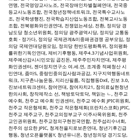
연맹, 전국영양교사노조, 전국장애인차별철폐연대, 전국중
등교사노동조합, 전국청년정책네트워크, 전국특수교사노
조, 전국학생행진, 전국학습지산업노동조합, 전북교사노동
조합, 전북평화와인권연대, 전쟁없는세상, 전환, 정의당 경
남도당 청소년위원회, 정의당 광주광역시당, 정의당 교통동
호회 - 정가다, 정의당 국제관계&미중패권경쟁 공부모임, 정
의당 국제연대당원모임, 정의당 한반도평화특위, 정의평화
를위한기독인연대, 제비기후행동, 제주4.3기념사업위원회,
제주예산감시시민모임 곱진돈, 제주주민자치연대, 제주평
화인권센터, 젠더정치연구소 여.세.연, 조계종 적폐청산 시
민연대, 줌마S, 중랑민중의집사람과공감, 지구지역행동네트
워크, 지구촌나눔운동, 지리산필름, 직접행동DxE, 진보 3.0,
진보네트워크센터, 참여연대, 참여자치21, 참의료실현청년
한의사회, 창작제작소 선, 책방토닥토닥, 책읽는 ㄴ, 천주교
예수회, 천주교 예수회 인권센터, 천주교 예수회 JPIC위원회,
천주교 작은형제회, 천주교 작은형제회(프란치스코회) JPIC,
천주교 제주교구, 천주교의정부교구 이주사목위원회, 천주
교인권위원회, 천주교정의구현전국연합, 천주섭리수녀회,
천주의 성요한 JPIC, 청계천을지로보존연대, 청년기후긴급
행동, 청년오픈플랫폼Y, 청년유니온, 청년정의당 경기도당,