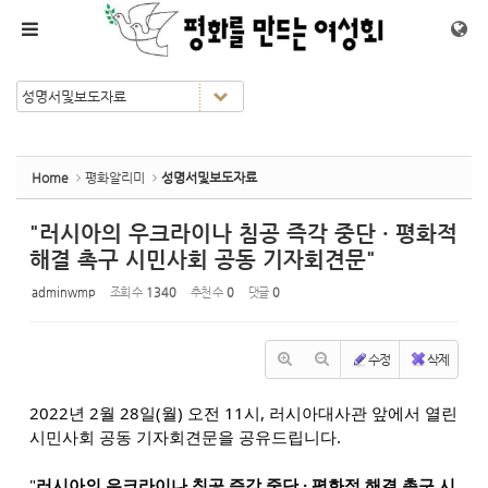
Sketchbook5, 스케치북5
Sketchbook5, 스케치북5
메뉴 건너뛰기
Home
평화알리미
성명서및보도자료
"러시아의 우크라이나 침공 즉각 중단 · 평화적
해결 촉구 시민사회 공동 기자회견문"
adminwmp
조회 수
1340
추천 수
0
댓글
0
수정
삭제
2022년 2월 28일(월) 오전 11시, 러시아대사관 앞에서 열린
시민사회 공동 기자회견문을 공유드립니다.
"
러시아의 우크라이나 침공 즉각 중단 · 평화적 해결 촉구 시