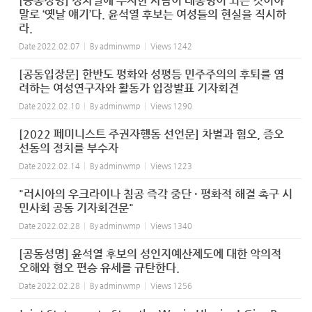
[공동성명] 성차별에 무지한 사람이 대통령이 되는 것이야
말로 ‘옛날 얘기’다. 윤석열 후보는 여성들의 현실을 직시하
라.
Date
2022.02.07
By
adminwmp
Views
1242
[공동입장문] 한반도 평화와 성평등 민주주의의 후퇴를 염
려하는 여성연구자와 활동가 입장발표 기자회견
Date
2022.02.10
By
adminwmp
Views
1290
[2022 페미니스트 주권자행동 선언문] 차별과 혐오, 증오
선동의 정치를 부수자
Date
2022.02.14
By
adminwmp
Views
1223
"러시아의 우크라이나 침공 즉각 중단 · 평화적 해결 촉구 시
민사회 공동 기자회견문"
Date
2022.02.28
By
adminwmp
Views
1340
[공동성명] 윤석열 후보의 성인지예산제도에 대한 악의적
오해와 혐오 편승 유세를 규탄한다.
Date
2022.02.28
By
adminwmp
Views
1256