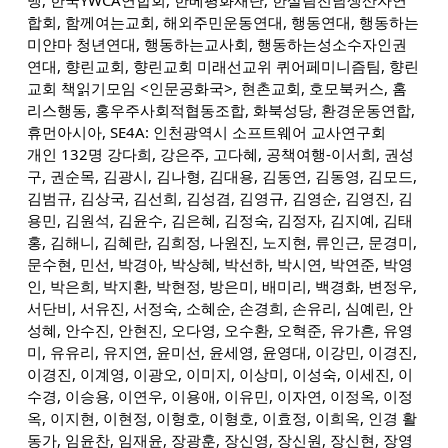
합회, 함께여는교회, 해외주민운동연대, 행동연대, 행동하는
미얀마 청년연대, 행동하는교사회, 행동하는성소수자인권
연대, 향린교회, 향린교회 미래선교위 퀴어페미니즘팀, 향린
교회 책읽기모임 <인문공화국>, 현촌교회, 호모북커스, 홈
리스행동, 홍우주사회적협동조합, 화북성당, 환경운동연합,
휴먼아시아, SE4A: 인천광역시 소프트웨어 교사연구회
개인 132명 강다희, 강은주, 고다혜, 공책여행-이서희, 권성
구, 권순목, 김광시, 김나형, 김대용, 김동연, 김동영, 김모드,
김범규, 김상국, 김선희, 김성겸, 김영규, 김영순, 김영진, 김
용민, 김원석, 김윤수, 김은혜, 김정숙, 김정자, 김지예, 김태
홍, 김해니, 김혜란, 김희정, 나원진, 노지현, 류인근, 문경미,
문수현, 민선, 박경아, 박상혜, 박선하, 박시연, 박연준, 박영
인, 박은희, 박지환, 박현정, 방은미, 배미리, 백경화, 변정우,
서단비, 서유진, 서정숙, 소혜순, 손경희, 손유리, 심예린, 안
성혜, 안수진, 안현진, 오다영, 오수환, 오혁준, 유가흔, 유영
미, 유유리, 유지연, 윤미선, 윤세영, 윤영대, 이강민, 이경진,
이경진, 이계영, 이광오, 이미지, 이상미, 이성숙, 이세진, 이
수경, 이승용, 이연우, 이용애, 이유민, 이자연, 이정옥, 이정
옥, 이지현, 이현정, 이형호, 이형호, 이효정, 이희옥, 인경 활
동가, 임윤찬, 임재윤, 장광훈, 장신영, 장신원, 장신현, 장영