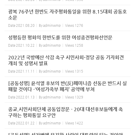
광복 76주년 한반도 자주평화통일을 위한 8.15대회 공동호
소문
Date
2021.08.20
By
adminwmp
Views
1276
성평등한 평화의 한반도를 위한 여성종전평화선언문
Date
2021.10.22
By
adminwmp
Views
1258
2022년 국방예산 삭감 촉구 시민사회·정당 공동 기자회견
개최 및 성명서 발표
Date
2021.11.11
By
adminwmp
Views
1315
[공동성명] 윤석열 후보의 반(反)페미니즘 선동은 반드시 실
패할 것이다 -‘여성가족부 폐지’ 공약에 부쳐
Date
2022.01.13
By
adminwmp
Views
1329
종교.시민사회단체 공동입장문 - 20대 대선후보들에게 촉
구하는 평화통일 요구안
Date
2022.01.22
By
adminwmp
Views
1422