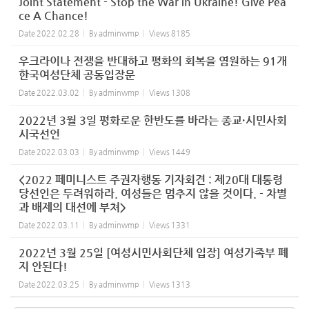
Joint Statement - Stop the War in Ukraine! Give Pea
ce A Chance!
Date
2022.02.28
By
adminwmp
Views
8185
우크라이나 전쟁을 반대하고 평화의 회복을 염원하는 91개
한국여성단체 공동입장문
Date
2022.03.02
By
adminwmp
Views
1308
2022년 3월 3일 평화로운 한반도를 바라는 종교·시민사회
시국선언
Date
2022.03.03
By
adminwmp
Views
1449
<2022 페미니스트 주권자행동 기자회견 : 제20대 대통령
당선인은 두려워하라. 여성들은 멈추지 않을 것이다. - 차별
과 배제의 대선에 부쳐>
Date
2022.03.11
By
adminwmp
Views
1331
2022년 3월 25일 [여성시민사회단체 입장] 여성가족부 폐
지 안된다!
Date
2022.03.25
By
adminwmp
Views
1313