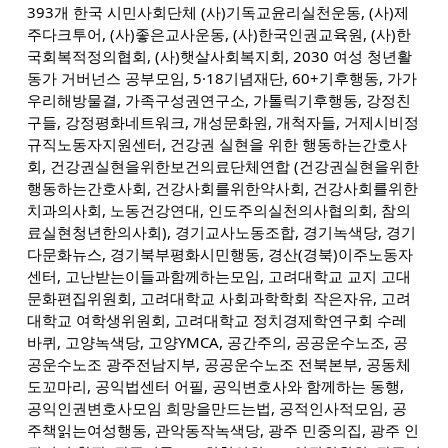
393개 한국 시민사회단체 (사)기독교윤리실천운동, (사)제
주다크투어, (사)좋은교사운동, (사)한국인권교육원, (사)한
국회복적정의협회, (사)햇살사회복지회, 2030 여성 청년활
동가 거버넌스 공부모임, 5·18기념재단, 60+기후행동, 가가
우리해방물결, 가족구성권연구소, 가톨릭기후행동, 강정친
구들, 강정평화네트워크, 개성문화원, 개척자들, 거제시비정
규직노동자지원센터, 건강권 실현을 위한 행동하는간호사
회, 건강권실현을위한보건의료단체연합 (건강권실현을위한
행동하는간호사회, 건강사회를위한약사회, 건강사회를위한
치과의사회, 노동건강연대, 인도주의실천의사협의회, 참의
료실현청년한의사회), 경기교사노동조합, 경기녹색당, 경기
다문화뉴스, 경기북부평화시민행동, 경산(경북)이주노동자
센터, 고난받는이들과함께하는모임, 고려대학교 교지 고대
문화편집위원회, 고려대학교 사회과학학회 작은자유, 고려
대학교 여학생위원회, 고려대학교 정치경제학연구회 수레
바퀴, 고양녹색당, 고양YMCA, 공간주의, 공공운수노조, 공
공운수노조 광주전남지부, 공공운수노조 전북본부, 공동체
도꼬마리, 공익법센터 어필, 공익변호사와 함께하는 동행,
공익인권변호사모임 희망을만드는법, 공적인사적모임, 공
주책읽는여성행동, 관악동작녹색당, 광주 민중의집, 광주 인