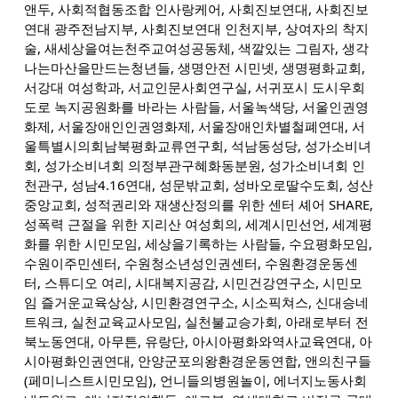
앤두, 사회적협동조합 인사랑케어, 사회진보연대, 사회진보
연대 광주전남지부, 사회진보연대 인천지부, 상여자의 착지
술, 새세상을여는천주교여성공동체, 색깔있는 그림자, 생각
나는마산을만드는청년들, 생명안전 시민넷, 생명평화교회,
서강대 여성학과, 서교인문사회연구실, 서귀포시 도시우회
도로 녹지공원화를 바라는 사람들, 서울녹색당, 서울인권영
화제, 서울장애인인권영화제, 서울장애인차별철폐연대, 서
울특별시의회남북평화교류연구회, 석남동성당, 성가소비녀
회, 성가소비녀회 의정부관구혜화동분원, 성가소비녀회 인
천관구, 성남4.16연대, 성문밖교회, 성바오로딸수도회, 성산
중앙교회, 성적권리와 재생산정의를 위한 센터 셰어 SHARE,
성폭력 근절을 위한 지리산 여성회의, 세계시민선언, 세계평
화를 위한 시민모임, 세상을기록하는 사람들, 수요평화모임,
수원이주민센터, 수원청소년성인권센터, 수원환경운동센
터, 스튜디오 여리, 시대복지공감, 시민건강연구소, 시민모
임 즐거운교육상상, 시민환경연구소, 시소픽쳐스, 신대승네
트워크, 실천교육교사모임, 실천불교승가회, 아래로부터 전
북노동연대, 아무튼, 유랑단, 아시아평화와역사교육연대, 아
시아평화인권연대, 안양군포의왕환경운동연합, 앤의친구들
(페미니스트시민모임), 언니들의병원놀이, 에너지노동사회