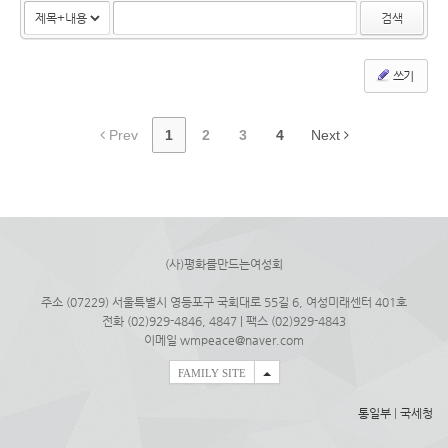
검색
쓰기
Prev
1
2
3
4
Next
(사)평화를만드는여성회
주소 (07229) 서울특별시 영등포구 국회대로 55길 6, 여성미래센터 401호
전화 (02)929-4846, 4847 | 팩스 (02)929-4843
이메일 wmpeace@naver.com
FAMILY SITE
통일부
|
국세청