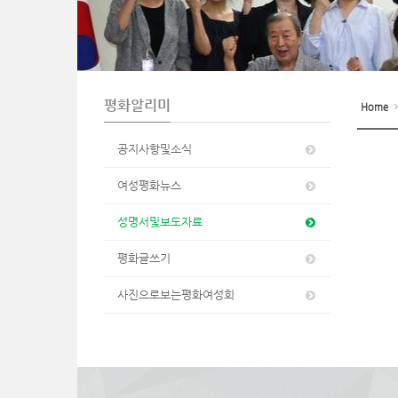
n
평화알리미
Home
공지사항및소식
여성평화뉴스
성명서및보도자료
평화글쓰기
사진으로보는평화여성회