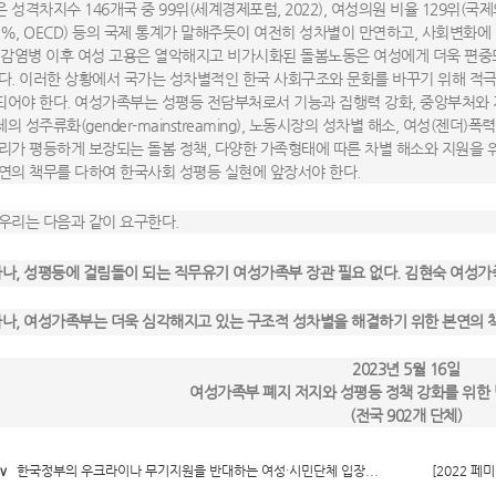
 성격차지수 146개국 중 99위(세계경제포럼, 2022), 여성의원 비율 129위(국제
.1%, OECD) 등의 국제 통계가 말해주듯이 여전히 성차별이 만연하고, 사회변화에
 감염병 이후 여성 고용은 열악해지고 비가시화된 돌봄노동은 여성에게 더욱 편중되
다. 이러한 상황에서 국가는 성차별적인 한국 사회구조와 문화를 바꾸기 위해 적
되어야 한다. 여성가족부는 성평등 전담부처로서 기능과 집행력 강화, 중앙부처와 
의 성주류화(gender-mainstreaming), 노동시장의 성차별 해소, 여성(젠더)
리가 평등하게 보장되는 돌봄 정책, 다양한 가족형태에 따른 차별 해소와 지원을 
연의 책무를 다하여 한국사회 성평등 실현에 앞장서야 한다.
우리는 다음과 같이 요구한다.
나, 성평등에 걸림돌이 되는 직무유기 여성가족부 장관 필요 없다. 김현숙 여성가
나, 여성가족부는 더욱 심각해지고 있는 구조적 성차별을 해결하기 위한 본연의 
2023년 5월 16일
여성가족부 폐지 저지와 성평등 정책 강화를 위한
(전국 902개 단체)
v
한국정부의 우크라이나 무기지원을 반대하는 여성·시민단체 입장...
[2022 페