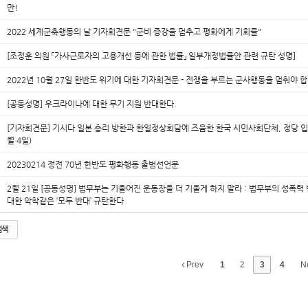
만!
2022 세계군축행동의 날 기자회견문 "군비 증강을 멈추고 평화에게 기회를"
[조정훈 의원 「가사근로자의 고용개선 등에 관한 법률」 일부개정법률안 관련 규탄 성명]
2022년 10월 27일 한반도 위기에 대한 기자회견문 - 전쟁을 부르는 군사행동을 멈춰야 
[공동성명] 우크라이나에 대한 무기 지원 반대한다.
[기자회견문] 기시다 일본 총리 방한과 한일정상회담에 즈음한 한국 시민사회단체, 정당 입장
월 4일)
20230214 정전 70년 한반도 평화행동 출범선언문
2월 21일 [공동성명] 법무부는 기울어진 운동장을 더 기울게 하지 말라 : 법무부의 성폭력
대한 악착같은 ‘모두 반대’ 규탄한다
검색
Prev
1
2
3
4
N