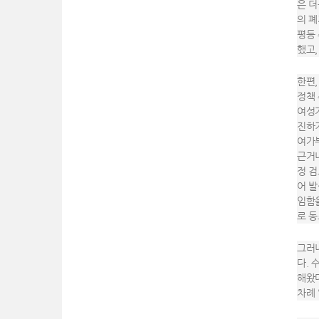
은 더
의 폐
평등 
했고,
한편,
정책 
여성
진하기
여가부
근거나
정 검
어 발
임함을
로 
그러
다. 
해왔다
차례 