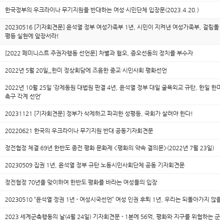
한국정부의 우크라이나 무기지원을 반대하는 여성·시민단체 입장문(2023.4.20.)
20230516 [기자회견문] 윤석열 정부 여성가족부 1년, 시민이 지켜낸 여성가족부, 걸림돌
평등 실현에 앞장서라!
[2022 페미니스트 주권자행동 선언문] 차별과 혐오, 증오선동의 정치를 부수자
2022년 5월 20일_한미 정상회담에 즈음한 종교·시민사회 평화선언
2022년 10월 25일 ‘강제동원 대법원 판결 4년, 윤석열 정부 대일 굴욕외교 규탄, 한일 
촉구 각계 선언’
20231121 [기자회견문] 정부가 삭제하고 파괴한 성평등, 국회가 살려야 한다!
20220621 한국의 우크라이나 무기지원 반대 공동기자회견문
정전협정 체결 69년 한반도 종전 평화 문화제 <평화의 약속 결의문>(2022년 7월 23일)
20230509 집권 1년, 윤석열 정부 규탄 노동시민사회단체 공동 기자회견문
정전협정 70년을 맞이하여 한반도 평화를 바라는 여성들의 입장
20230510 “윤석열 정권 1년 - 여성시국선언” 여성 인권 후퇴 1년, 우리는 되돌아가지 않
2023 세계군축행동의 날(4월 24일) 기자회견문 - 1분에 56억, 평화와 지구를 위협하는 