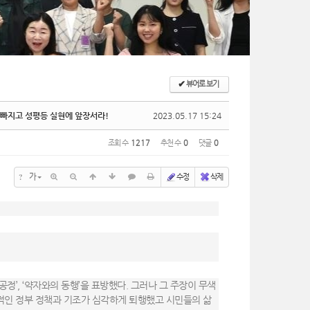
✔
뷰어로 보기
은 빠지고 성평등 실현에 앞장서라!
2023.05.17 15:24
조회 수
1217
추천 수
0
댓글
0
?
가
수정
삭제
공정’, ‘약자와의 동행’을 표방했다. 그러나 그 주장이 무색
반적인 정부 정책과 기조가 심각하게 퇴행했고 시민들의 삶