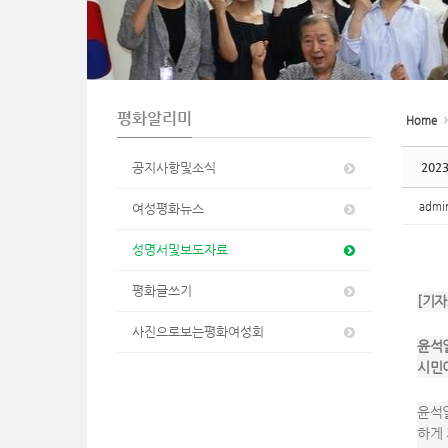
n
평화알리미
Home
공지사항및소식
202
adm
여성평화뉴스
성명서및보도자료
평화글쓰기
[기자
사진으로보는평화여성회
윤석열
시민이
윤석열
하게 