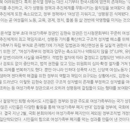
욱 어려워졌다. 특히 윤석열 정부는 대선 시기부터 한국사회에 엄연히 존재하는 ‘
지를 추진하고, 국가 성평등 정책과 추진체계를 무화시키는 움직임을 보여왔다. 중
추진체계 또한 축소되었고, 정부 정책에서 ‘여성’은 지워지고, ‘성평등’은 삭제됐
 이는 곧 여성들의 노동, 교육, 경제, 정치, 돌봄 등 삶 전반에 악영향을 미치는 것
 윤석열 정부 초대 여성가족부 장관인 김현숙 장관은 인사청문회부터 꾸준히 여성
추진체계의 최고 책임자로서, 성평등 가치를 확산하고 구조적 성차별 해소를 위해
가족부가 독립 부처로 존재했기에 가져온 입법권과 예산편성권 등 실질적 권한이 축
 위한 것”, “여성가족부의 정책과 업무는 축소되거나 약화되지 않을 것”(UPR, 
 답변)이라며 사실을 왜곡했다. 적법한 절차에 따라 결정되고 집행되던 ‘버터나이
 검토도 없이 중단하고, 법적 권한을 갖고 있는 위원회의 심의⋅확정 절차를 거쳐
토 과제를 번복하기도 했다. 뿐만 아니라 인하대 성폭력 사건, 신당역 여성노동자
생하며 젠더폭력 해결을 위한 정부의 역할과 책임이 요구되는 상황에서도, 김현숙 
 드러냈다. 이렇듯 김현숙 장관은 구조적 성차별의 존재를 부정하고 성차별을 여성
동조하는 등 여성가족부 장관으로서 오히려 성평등에 걸림돌이 되는 행태를 보여왔
나 절망적인 퇴행 속에서도 시민들은 정부와 장관 주도로 여성가족부라는 국가 성평
수많은 시민들은 다양한 활동을 통해 ‘여성가족부 폐지 반대’ 입장을 정부에, 국회
. 결국 지난 2월, 국회 본회의에서 여성가족부 폐지안이 제외된 정부조직법 개정
일단락되었다. 시민들의 힘으로 여성가족부 폐지를 막는 성과를 만들어 낸 것이다