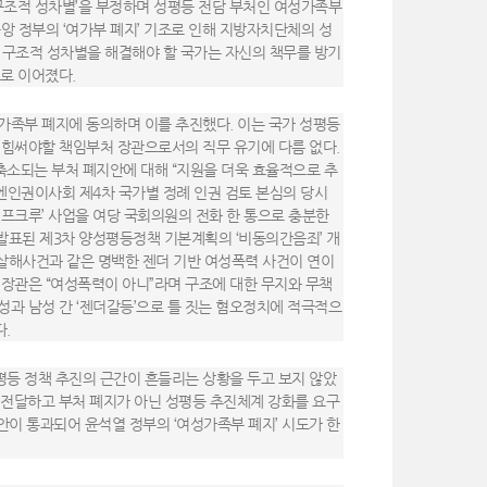
구조적 성차별’을 부정하며 성평등 전담 부처인 여성가족부
앙 정부의 ‘여가부 폐지’ 기조로 인해 지방자치단체의 성
다. 구조적 성차별을 해결해야 할 국가는 자신의 책무를 방기
으로 이어졌다.
가족부 폐지에 동의하며 이를 추진했다. 이는 국가 성평등
 힘써야할 책임부처 장관으로서의 직무 유기에 다름 없다.
소되는 부처 폐지안에 대해 “지원을 더욱 효율적으로 추
유엔인권이사회 제4차 국가별 정례 인권 검토 본심의 당시
프크루’ 사업을 여당 국회의원의 전화 한 통으로 충분한
 발표된 제3차 양성평등정책 기본계획의 ‘비동의간음죄’ 개
 살해사건과 같은 명백한 젠더 기반 여성폭력 사건이 연이
장관은 “여성폭력이 아니”라며 구조에 대한 무지와 무책
과 남성 간 ‘젠더갈등’으로 틀 짓는 혐오정치에 적극적으
다.
등 정책 추진의 근간이 흔들리는 상황을 두고 보지 않았
에 전달하고 부처 폐지가 아닌 성평등 추진체계 강화를 요구
안이 통과되어 윤석열 정부의 ‘여성가족부 폐지’ 시도가 한
.