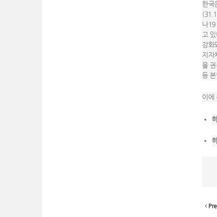
한국은
(31
나19
고 있
강화
지자체
을 권
등 본
이에 
하
하
Pre