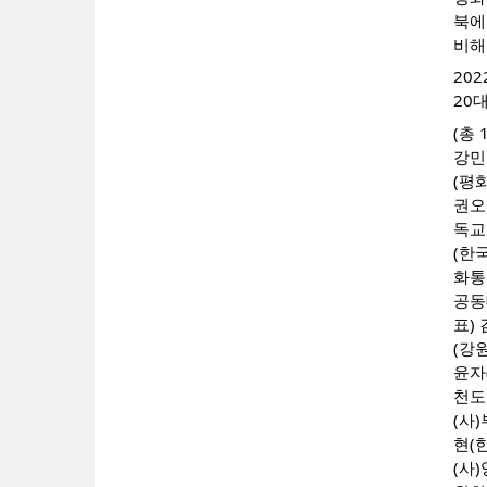
북에
비해
202
20
(총 
강민
(평
권오
독교
(한
화통
공동
표)
(강
윤자
천도
(사
현(
(사