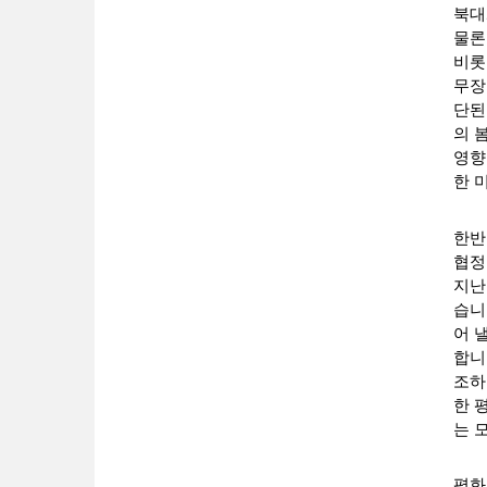
북대
물론
비롯
무장
단된
의 
영향
한 
한반
협정
지난
습니
어 
합니
조하
한 
는 
평화