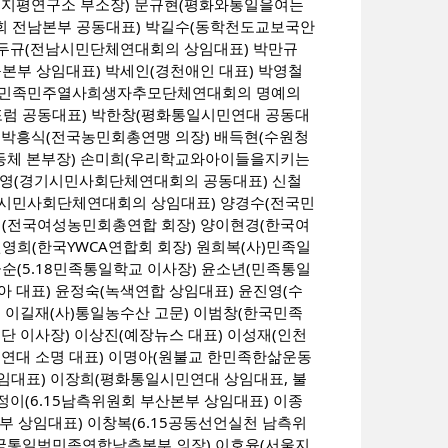
생태지평연구소 부소장) 문규현(평화와통일을여는
원회 전남본부 공동대표) 박길수(동학천도교보국안
박두규(전남시민단체연대회의 상임대표) 박만규
구본부 상임대표) 박세인(경천애인 대표) 박영철
중기(민족민주열사희생자추모단체연대회의 명예의
럼 공동대표) 박한창(평화통일시민연대 공동대
 박흥식(전국농민회총연맹 의장) 배득현(수원청
동체 본부장) 손미희(우리학교와아이들을지키는
성영(경기시민사회단체연대회의 공동대표) 신철
북시민사회단체연대회의 상임대표) 양경수(전국민
(전국여성농민회총연합 회장) 양이현경(한국여
희(한국YWCA연합회 회장) 원희복(사)민족일
(5.18민족통일학교 이사장) 윤소년(민족통일
 대표) 윤정숙(녹색연합 상임대표) 윤진영(수
 이길재(사)통일농수산 고문) 이범창(한국민족
 이사장) 이상진(예장뉴스 대표) 이성재(인천
연대 소명 대표) 이명아(원불교 한민족한삶운동
임대표) 이장희(평화통일시민연대 상임대표, 불
이(6.15남측위원회 부산본부 상임대표) 이종
 상임대표) 이창복(6.15공동선언실천 남측위
국통일범민족연합남측본부 의장) 이호윤(서울지