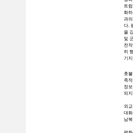
트럼
화하
과의
다.
을 
및 
전작
히 
기지
촛불
족적
정보
되지
외교
대화
남북
평화