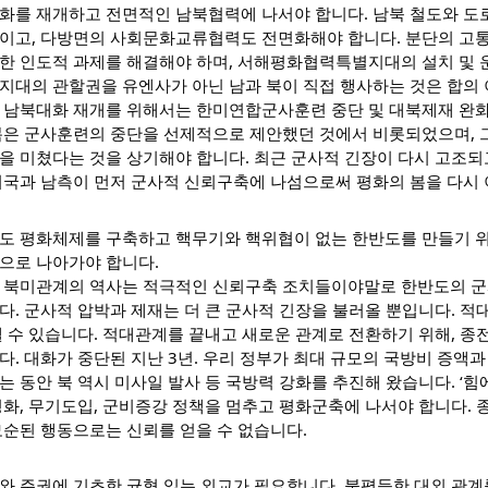
화를 재개하고 전면적인 남북협력에 나서야 합니다. 남북 철도와 도로
이고, 다방면의 사회문화교류협력도 전면화해야 합니다. 분단의 고통
한 인도적 과제를 해결해야 하며, 서해평화협력특별지대의 설치 및 운
지대의 관할권을 유엔사가 아닌 남과 북이 직접 행사하는 것은 합의 
 남북대화 재개를 위해서는 한미연합군사훈련 중단 및 대북제재 완화를
봄은 군사훈련의 중단을 선제적으로 제안했던 것에서 비롯되었으며, 
을 미쳤다는 것을 상기해야 합니다. 최근 군사적 긴장이 다시 고조되
미국과 남측이 먼저 군사적 신뢰구축에 나섬으로써 평화의 봄을 다시 
도 평화체제를 구축하고 핵무기와 핵위협이 없는 한반도를 만들기 위
으로 나아가야 합니다.
 북미관계의 역사는 적극적인 신뢰구축 조치들이야말로 한반도의 군
다. 군사적 압박과 제재는 더 큰 군사적 긴장을 불러올 뿐입니다. 
낼 수 있습니다. 적대관계를 끝내고 새로운 관계로 전환하기 위해, 
다. 대화가 중단된 지난 3년. 우리 정부가 최대 규모의 국방비 증액
는 동안 북 역시 미사일 발사 등 국방력 강화를 추진해 왔습니다. ‘힘에
평화, 무기도입, 군비증강 정책을 멈추고 평화군축에 나서야 합니다.
모순된 행동으로는 신뢰를 얻을 수 없습니다.
와 주권에 기초한 균형 있는 외교가 필요합니다. 불평등한 대외 관계