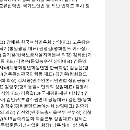
교류협력법, 국가보안법 등 제반 법제도 역시 정
) 강혜란(한국여성민우회 상임대표) 고은광순
낙기(통일광장 대표) 권영길(평화철도 이사장)
) 김기철(한국노총서울지역본부 의장) 김희헌(기
동대표) 김덕수(통일농수산 상임대표) 김동명
(사)세계평화청년학생연합 한국회장) 김동윤(평
명신(전두환심판국민행동 대표) 김명환(평화철도
회 회장) 김서중(민주언론시민연합 상임공동대
표) 김영주(평화통일시민회의 상임대표) 김영하
상임대표) 김용철(OP국제평화재단 이사장) 김
) 김인규(부경주권연대 공동대표) 김인환(동학
 김정수(평화를만드는여성회 상임대표) 김종기
 의장) 김진억(민주노총서울본부 본부장) 김창
(6.15남측위원회 학술본부 상임대표) 김혜순
독립운동기념사업회 회장) 남주성(6.15남측위