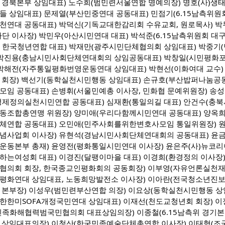
 경북본부 상임대표) 노수희(범민련서울연합 명예의장) 명호(사)
들 상임대표) 문제열(부산민중연대 공동대표) 민점기(6.15남측위
천연대 공동대표) 박덕신(기독교대한감리회 수유교회, 원로목사) 
사단 이사장) 박민우(아산시민연대 대표) 박석준(6.15남측위원회 대
YC 한국청년연합 대표) 박재만(광주시민단체협의회 상임대표) 박
 박진용(충남시민사회단체연대회의 상임공동대표) 박창일(시민평화포
 박해전(자주통일평화번영운동연대 상임대표) 박현선(이화여대 교수)
 회장) 백선기(동학실천시민행동 상임대표) 손규호(부산밥퍼나눔공
모임 공동대표) 손병휘(서울민예총 이사장, 민화협 문예위원장) 송
경제정의실천시민연합 공동대표) 심재환(통일의길 대표) 안건수(충
동조합총연맹 위원장) 양미애(우리다함께시민연대 공동대표) 양옥희
체연합 공동대표) 오민애(민주사회를위한변호사모임 통일위원장) 원영
념사업회 이사장) 유현석(경남시민사회단체연대회의 공동대표) 윤금순
운동본부 총재) 윤영전(평화통일시민연대 이사장) 윤은주(사)뉴코리아
하는여성회 대표) 이경진(달팽이마을 대표) 이경희(환경정의 이사장)
협의회 회장, 한국종교인평화회의 공동회장) 이부영(자유언론실천재단
평화연대 상임대표, 노동희망발전소 이사장) 이아란(전국청소년진보
 본부장) 이성우(범민련부산연합 의장) 이요상(동학실천시민행동 상
한한미SOFA개정국민연대 상임대표) 이재선(천도교청년회 회장) 이정
민족화해협력범국민협의회 대표상임의장) 이종철(6.15남측위 경기본부
 상임대표의장) 이청산(한국민족예술단체총연합 이사장) 이태형(조