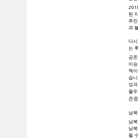
20
된 
추진
과 
다시
는 
공존
이승
책이
습니
성과
몰두
존중
남북
남북
남북
될 