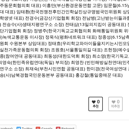
주동문회협의회 대표) 이흥만(부산환경운동연합 고문) 임문철(6.1
대 대표) 임태환(한국전쟁전후민간인학살진상규명범국민위원회 상임대
학생넷 대표) 전경수(금강산기업협회 회장) 전남병(고난받는이들과
) 전승수(사)생태지평연구소 소장) 전태삼(13일의지킴이 공동대표)
단기업협회 회장) 정병주(한국기독교교회협의회 화해통일위원회 위원
사)녹색교통운동 이사장) 정욱식(평화네트워크 대표) 정종성(6.15남
원회 수원본부 상임대표) 정태효(우리학교와아이들을지키는시민모임 
실천가족운동협의회 회장) 조원호(서울통일의길 대표) 조헌정(예수
종(참여연대 공동대표) 최동성(대한도덕회 회장) 최소영(한국기독교
 최영숙(한민족유럽연대(독일) 부의장) 최영찬 (빈민해방실천연대(민
연구소 소장) 최재숙(부천시민연합 공동대표) 한미경(전국여성연대
송(사)남북경협국민운동본부 공동대표) 홍강철(통일중매꾼 대표)
0
0
추천
비추천
acebook
Twitter
Google
Pinterest