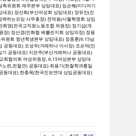
5남측위원회 제주본부 상임대표) 임순혜(미디어기
표) 장선화(부산여성회 상임대표) 장유진(진
함께하는모임 사무총장) 전덕용(사월혁명회 상임
 전희영(전국교직원노동조합 위원장) 정기섭(개
장) 정선경(민화협 베를린지회 상임의장) 정용
측위원회 청년학생본부 상임대표) 정종훈(6.15남
공동대표) 조성우(겨레하나 이사장) 조순덕(민
살기 공동대표) 지은주(부산겨레하나 공동대표)
교회협의회 여성위원장, 6.15여성본부 상임대
주노련,전철연) 공동대표) 최용기(한철학과통일
 공동대표) 한충목(한국진보연대 상임공동대표)
수정
삭제