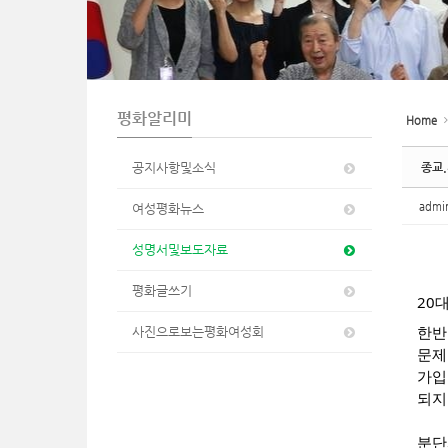
n
평화알리미
Home
공지사항및소식
종교
adm
여성평화뉴스
성명서및보도자료
평화글쓰기
20
한반
사진으로보는평화여성회
문제
가입
되지
분단