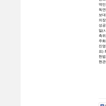
역민
독연
보대
의장
성공
일(
측위
주화
진영
표)
헌법
현관
F