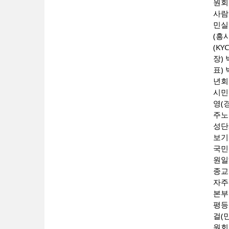
원회
사람
민실
(흥
(K
장)
표)
년회
시민
영(
주노
성단
보기
국민
원일
종교
자주
본부
평등
걸(
원회