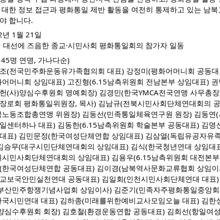
 대한 정보 접근과 평화통일 제반 활동을 여전히 통제하고 있는 남북
야 합니다.
2년 1월 21일
대 대선에 즈음한 종교·시민사회 평화통일회의 참가자 일동
145명 연명, 가나다순)
조(전국민주화운동유가족협의회 대표) 강정미(평화어머니회 공동대표
화어머니회 상임대표) 고진형(6.15남측위원회 전남본부 상임대표) 권
헌(사)양심수후원회 명예회장) 김경민(한국YMCA전국연맹 사무총장
장로회 평화통일위원장, 목사) 김남규(전북시민사회단체연대회의 공
국노동조합총연맹 위원장) 김동선(민족통일체육연구원 원장) 김동연
일센터하나 대표) 김동한(6.15남측위원회 학술본부 공동대표) 김
대표) 김민문정(한국여성단체연합 상임대표) 김삼열(독립유공자유족
 김승무(대구시민단체연대회의 상임대표) 김식(한국청년연대 상임대
원시민사회단체연대회의 상임대표) 김용우(6.15남측위원회 대전본부 
(한국여성단체연합 공동대표) 김이경(남북역사문화교류협회 상임이사
교보국안민실천연대 공동대표) 김일회(인천시민사회단체연대 대표)
)부산민주항쟁기념사업회 상임이사) 김준기(민족자주평화통일중앙회의
한국시민연대 대표) 김하종(미래를위한예비교사모임오늘 대표) 김한성
)양심수후원회 회장) 김호철(환경운동연합 공동대표) 김희선(항일여성