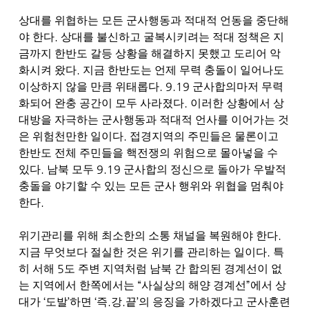
상대를 위협하는 모든 군사행동과 적대적 언동을 중단해
.
야 한다
상대를 불신하고 굴복시키려는 적대 정책은 지
금까지 한반도 갈등 상황을 해결하지 못했고 도리어 악
.
화시켜 왔다
지금 한반도는 언제 무력 충돌이 일어나도
. 9.19
이상하지 않을 만큼 위태롭다
군사합의마저 무력
.
화되어 완충 공간이 모두 사라졌다
이러한 상황에서 상
대방을 자극하는 군사행동과 적대적 언사를 이어가는 것
.
은 위험천만한 일이다
접경지역의 주민들은 물론이고
한반도 전체 주민들을 핵전쟁의 위험으로 몰아넣을 수
.
9.19
있다
남북 모두
군사합의 정신으로 돌아가 우발적
충돌을 야기할 수 있는 모든 군사 행위와 위협을 멈춰야
.
한다
.
위기관리를 위해 최소한의 소통 채널을 복원해야 한다
.
지금 무엇보다 절실한 것은 위기를 관리하는 일이다
특
5
히 서해
도 주변 지역처럼 남북 간 합의된 경계선이 없
“
”
는 지역에서 한쪽에서는
사실상의 해양 경계선
에서 상
‘
’
‘
.
.
’
대가
도발
하면
즉
강
끝
의 응징을 가하겠다고 군사훈련