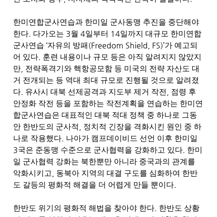
한미연합군사연습과 한미일 군사동맹 추진을 중단해야
.
3
4
14
한다
다가오는
월
일부터
일까지 대규모 한미연합
‘
(Freedom Shield, FS)’
군사연습
자유의 방패
가 예고되
.
어 있다
훈련 내용이나 규모 등은 아직 알려지지 않았지
,
만
전략폭격기와 핵항공모함 등 미국의 전략 자산도 대
거 전개되는 등 역대 최대 규모로 진행될 것으로 알려졌
.
,
다
유사시 대북 선제공격과 지도부 제거 작전
점령 후
안정화 작전 등을 포함하는 작전계획을 연습하는 한미연
합군사연습은 대표적인 대북 적대 정책 중 하나로 그동
,
안 한반도의 군사적
정치적 긴장을 격화시킨 원인 중 하
.
나로 작용했다
나아가 캠프데이비드 선언 이후 한미일
3
.
국은 준동맹 수준으로 군사협력을 강화하고 있다
한미
일 군사협력 강화는 북한뿐만 아니라 중국과의 관계를
,
악화시키고
동북아 지역의 대결 구도를 심화하여 한반
.
도 갈등의 평화적 해결을 더 어렵게 만들 뿐이다
.
한반도 위기의 평화적 해법을 찾아야 한다
한반도 상황