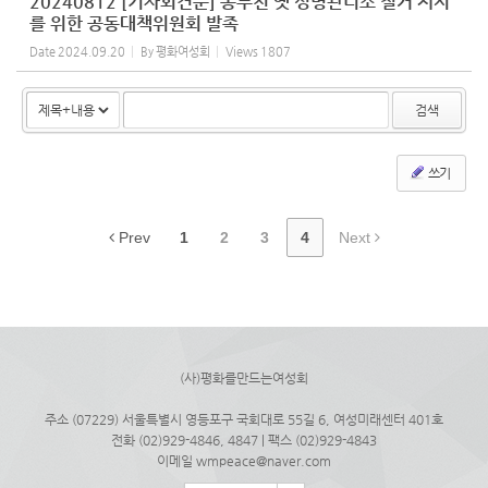
20240812 [기자회견문] 동두천 옛 성병관리소 철거 저지
를 위한 공동대책위원회 발족
Date
2024.09.20
By
평화여성회
Views
1807
검색
쓰기
Prev
1
2
3
4
Next
(사)평화를만드는여성회
주소 (07229) 서울특별시 영등포구 국회대로 55길 6, 여성미래센터 401호
전화 (02)929-4846, 4847 | 팩스 (02)929-4843
이메일 wmpeace@naver.com