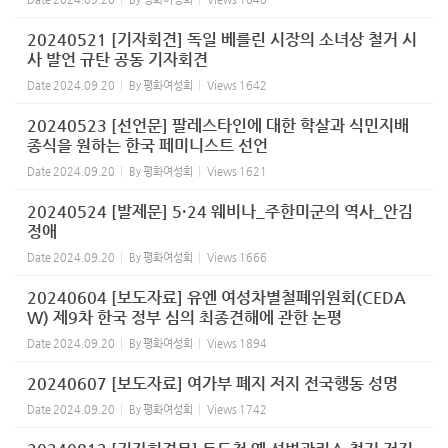
20240521 [기자회견] 독일 베를린 시장의 소녀상 철거 시
사 발언 규탄 공동 기자회견
Date
2024.09.20
By
평화여성회
Views
1642
20240523 [선언문] 팔레스타인에 대한 학살과 식민지배
종식을 원하는 한국 페미니스트 선언
Date
2024.09.20
By
평화여성회
Views
1621
20240524 [발제문] 5·24 웨비나_주한미군의 역사_안김
정애
Date
2024.09.20
By
평화여성회
Views
1666
20240604 [보도자료] 유엔 여성차별철폐위원회(CEDA
W) 제9차 한국 정부 심의 최종견해에 관한 논평
Date
2024.09.20
By
평화여성회
Views
1894
20240607 [보도자료] 여가부 폐지 저지 전국행동 성명
Date
2024.09.20
By
평화여성회
Views
1742