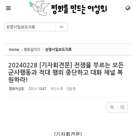
Sketchbook5, 스케치북5
Sketchbook5, 스케치북5
메뉴 건너뛰기
Home
평화알리미
성명서및보도자료
20240228 [기자회견문] 전쟁을 부르는 모든
군사행동과 적대 행위 중단하고 대화 채널 복
원하라!
평화여성회
조회 수
1047
추천 수
0
댓글
0
[
]
기자회견문