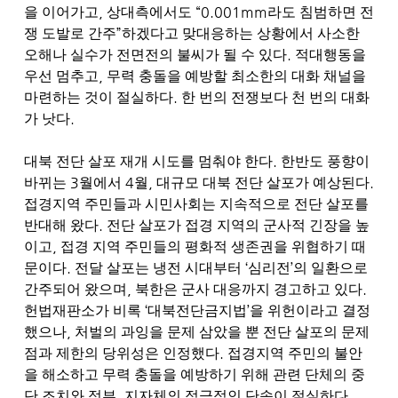
,
“0.001mm
을 이어가고
상대측에서도
라도 침범하면 전
”
쟁 도발로 간주
하겠다고 맞대응하는 상황에서 사소한
.
오해나 실수가 전면전의 불씨가 될 수 있다
적대행동을
,
우선 멈추고
무력 충돌을 예방할 최소한의 대화 채널을
.
마련하는 것이 절실하다
한 번의 전쟁보다 천 번의 대화
.
가 낫다
.
대북 전단 살포 재개 시도를 멈춰야 한다
한반도 풍향이
3
4
,
.
바뀌는
월에서
월
대규모 대북 전단 살포가 예상된다
접경지역 주민들과 시민사회는 지속적으로 전단 살포를
.
반대해 왔다
전단 살포가 접경 지역의 군사적 긴장을 높
,
이고
접경 지역 주민들의 평화적 생존권을 위협하기 때
.
‘
’
문이다
전달 살포는 냉전 시대부터
심리전
의 일환으로
,
.
간주되어 왔으며
북한은 군사 대응까지 경고하고 있다
‘
’
헌법재판소가 비록
대북전단금지법
을 위헌이라고 결정
,
했으나
처벌의 과잉을 문제 삼았을 뿐 전단 살포의 문제
.
점과 제한의 당위성은 인정했다
접경지역 주민의 불안
을 해소하고 무력 충돌을 예방하기 위해 관련 단체의 중
,
.
단 조치와 정부
지자체의 적극적인 단속이 절실하다