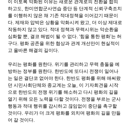
이 이토록 악화된 이유는 새로운 관계로의 전환을 합의
,
하고도
한미연합군사연습 중단 등 단계적 신뢰구축조치
를 이행하지 않은 채 기존 적대정책을 이어갔기 때문이
.
,
다
제재와 압박은 상황을 악화시켜 왔고
더 이상 제대로
.
작동하지 않고 있다
적대 정책과 무력시위는 악순환을
,
. ‘
’
심화할 뿐
결코 해법이 될 수 없다
힘을 통한 평화
는 허
.
구다
평화 공존을 위한 협상과 관계 개선만이 현실적이
.
고 올바른 해결의 길이다
.
우리는 평화를 원한다
위기를 관리하고 무력 충돌을 예
.
방하는 정부를 원한다
한반도에 또다시 전쟁이 일어나
.
는 일은 결단코 없어야 한다
한반도 평화를 위해 애써왔
,
던 시민사회단체와 종교계는 오늘
이 기자회견을 시작
으로 한반도의 전쟁 위기를 해소하고 다시 평화의 길을
.
열기 위해 모든 노력을 다할 것이다
전쟁을 부르는 군사
행동과 적대 행위를 감시하고 끊임없이 중단을 촉구할
.
것이다
우리가 더 크게 평화를 외치며 평화의 길을 만들
.
어 갈 것이다