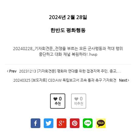
2024
2
28
년
월
일
한반도 평화행동
20240228_기자회견문_전쟁을 부르는 모든 군사행동과 적대 행위
중단하고 대화 채널 복원하라!.hwp
Prev
20231213 [기자회견문] 평화와 연대를 위한 접경지역 주민, 종교,...
20240325 [보도자료] CEDAW 독립보고서 조속 통과 촉구 기자회견
Next
0
0
추천
비추천