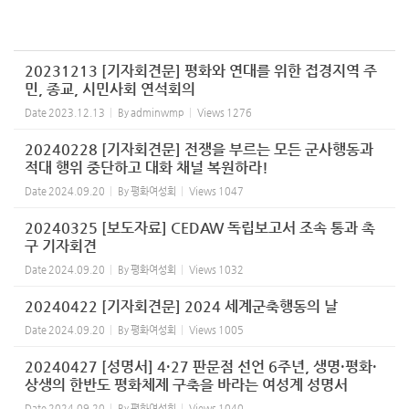
20231213 [기자회견문] 평화와 연대를 위한 접경지역 주
민, 종교, 시민사회 연석회의
Date
2023.12.13
By
adminwmp
Views
1276
20240228 [기자회견문] 전쟁을 부르는 모든 군사행동과
적대 행위 중단하고 대화 채널 복원하라!
Date
2024.09.20
By
평화여성회
Views
1047
20240325 [보도자료] CEDAW 독립보고서 조속 통과 촉
구 기자회견
Date
2024.09.20
By
평화여성회
Views
1032
20240422 [기자회견문] 2024 세계군축행동의 날
Date
2024.09.20
By
평화여성회
Views
1005
20240427 [성명서] 4·27 판문점 선언 6주년, 생명·평화·
상생의 한반도 평화체제 구축을 바라는 여성계 성명서
Date
2024.09.20
By
평화여성회
Views
1040