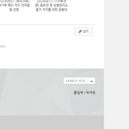
20240607 [보도자료]
20240812 [기자회견
여가부 폐지 저지 전국행
문] 동두천 옛 성병관리소
동 성명
철거 저지를 위한 공동대
책위원회 발족
쓰기
ext
FAMILY SITE
통일부
|
국세청