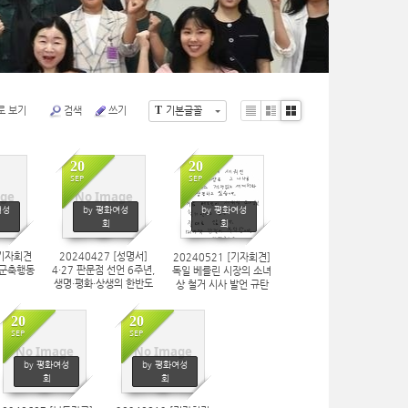
T
로 보기
검색
쓰기
기본글꼴
Li
Zi
G
st
n
al
e
le
20
20
ry
SEP
SEP
ge
No Image
2
1046
1656
여성
by 평화여성
by 평화여성
회
회
[기자회견
20240427 [성명서]
20240521 [기자회견]
계군축행동
4·27 판문점 선언 6주년,
독일 베를린 시장의 소녀
생명·평화·상생의 한반도
상 철거 시사 발언 규탄
평화체제 구축을 바라는
공동 기자회견
여성계 성명서
20
20
SEP
SEP
No Image
No Image
1750
1816
by 평화여성
by 평화여성
회
회