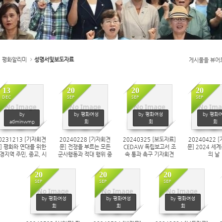
평화알리미
성명서및보도자료
게시물을 뷰어
13
20
20
20
DEC
SEP
SEP
SEP
No Image
No Image
No Image
No Ima
1287
1051
1039
101
by
by 평화여성
by 평화여성
by 평화
adminwmp
회
회
회
0231213 [기자회견
20240228 [기자회견
20240325 [보도자료]
20240422 
] 평화와 연대를 위한
문] 전쟁을 부르는 모든
CEDAW 독립보고서 조
문] 2024 세
경지역 주민, 종교, 시
군사행동과 적대 행위 중
속 통과 촉구 기자회견
의 날
민사회 연석회의
단하고 대화 채널 복원하
라!
20
20
20
SEP
SEP
SEP
No Image
No Image
No Image
1628
1672
1903
by 평화여성
by 평화여성
by 평화여성
회
회
회