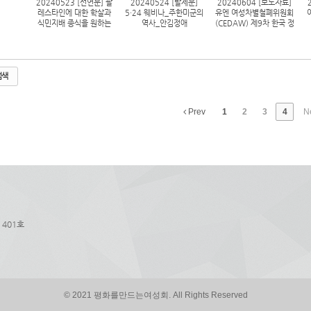
20240523 [선언문] 팔
20240524 [발제문]
20240604 [보도자료]
레스타인에 대한 학살과
5·24 웨비나_주한미군의
유엔 여성차별철폐위원회
식민지배 종식을 원하는
역사_안김정애
(CEDAW) 제9차 한국 정
한국 페미니스트 선언
부 심의 최종견해에 관한
논평
검색
Prev
1
2
3
4
N
 401호
© 2021 평화를만드는여성회. All Rights Reserved