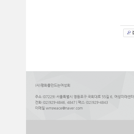
(사)평화를만드는여성회
주소 (07229) 서울특별시 영등포구 국회대로 55길 6, 여성미래센터
전화 (02)929-4846, 4847 | 팩스 (02)929-4843
이메일 wmpeace@naver.com