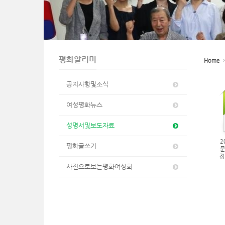
n
평화알리미
Home
공지사항및소식
여성평화뉴스
성명서및보도자료
2
평화글쓰기
문
접
사진으로보는평화여성회