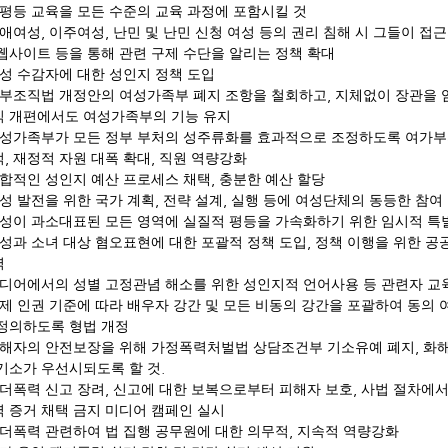
평등 교육을 모든 수준의 교육 과정에 포함시킬 것
,
,
애여성
이주여성
난민 및 난민 신청 여성 등의 권리 침해 시 그들이 접
웹사이트 등을 통해 관련 구제 수단을 알리는 정책 확대
성 수감자에 대한 성인지 정책 도입
,
부조직법 개정안의 여성가족부 폐지 조항을 철회하고
지체없이 장관을 
직 개편에서도 여성가족부의 기능 유지
성가족부가 모든 정부 부처의 성주류화를 효과적으로 조정하도록 여가부
,
,
적
재정적 자원 대폭 확대
직원 역량강화
,
합적인 성인지 예산 프로세스 채택
충분한 예산 할당
,
,
성 발전을 위한 국가 계획
전략 설계
실행 등에 여성단체의 동등한 참여
성이 과소대표된 모든 영역에 실질적 평등을 가속화하기 위한 임시적 특
,
성과 소녀 대상 혐오표현에 대한 포괄적 정책 도입
정책 이행을 위한 공
력
디어에서의 성별 고정관념 해소를 위한 성인지적 언어사용 등 관련자 교
제 인권 기준에 따라 배우자 강간 및 모든 비동의 강간을 포괄하여 동의 
 정의하도록 형법 개정
,
해자의 안전보장을 위해 가정폭력처벌법 상담조건부 기소유예 폐지
화해
.
기소가 우선시되도록 할 것
,
,
더폭력 신고 장려
신고에 대한 보복으로부터 피해자 보호
사법 절차에서
 증거 채택 금지 미디어 캠페인 실시
,
더폭력 관련하여 법 집행 공무원에 대한 의무적
지속적 역량강화