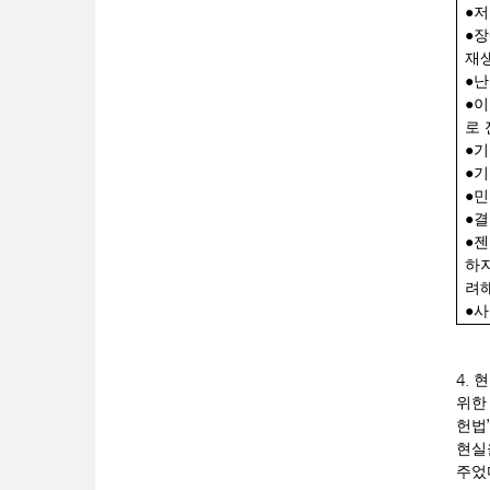
●
저
●
장
재
●
난
●
이
로
●
기
●
기
●
민
●
결
●
젠
하
려해
●
사
4.
현
위한
’
헌법
현실
주었