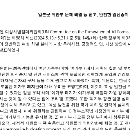
,
일본군 위안부 문제 해결 등 권고
안전한 임신중지
(UN Committee on the Elimination of All Form
엔 여성차별철폐위원회
’)
88
(2024.5.13.~5.31.)
5
14
(
)
9
회
는 제
차 세션
중
월
일
화
한국 정부의 제
,
,
의 전반적인 여성 차별 실태에 대한 우려사항
긍정적인 면
개선 방안에 
.
발표하였다
(
‘
’)
원회는 최종견해에서 여성가족부
이하
여가부
폐지 계획의 철회 및 부
안전한 임신중지 및 관련 서비스에 관한 포괄적인 정책체계 도입과 건강보
/
.
,
피해자
생존자의 구제 등을 주요 권고로 제시하였다
특히
위원회는 한국 
’
,
‘
 포함된 여가부 폐지안에 대해 우려를 표명
한다며
이것이
여성 발전을 
’
‘
질 수 있다는 점을 우려
하며
여가부 폐지가 여가부의 역할과 자원 강화
’
.
‘
하는 것이 될 수 있다는 점에 우려
를 표했다
또한
여가부 장관 임명 실패
’
, ‘
퇴행에 대해 우려
하고 있고
여성 발전을 위한 국가 계획 및 전략의 설계
.
1)
다고 밝혔다
이에 위원회는 관련하여
정부조직법 개정안의 여가부 폐
, 2)
도 여가부의 기능을 유지할 것
여가부가 모든 정부 부처에서 성주류화
,
, 3)
기술적
재정적 자원을 대폭 확충하고 직원들의 역량강화에 힘쓸 것
젠
er-responsive budgeting process)
,
도입
여성 권리 증진을 위한 충분한 