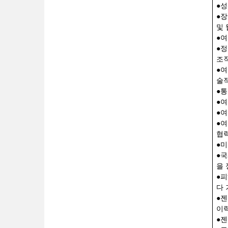
●
성
●
장
및 
●
여
●
정
조
●
여
술
●
통
●
여
●
여
●
여
협
●
미
●
국
을
●
피
다 
●
젠
이력
●
젠