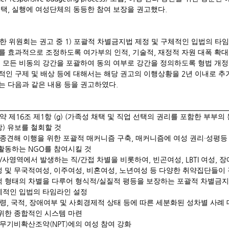
,
.
채택
실행에 여성단체의 동등한 참여 보장을 권고했다
1)
한 위원회는 권고 중
포괄적 차별금지법 제정 및 구체적인 입법의 타
,
,
를 효과적으로 조정하도록 여가부의 인적
기술적
재정적 자원 대폭 확대
및 모든 비동의 강간을 포괄하여 동의 여부로 강간을 정의하도록 형법 개정
2
적인 구제 및 배상 등에 대해서는 해당 권고의 이행상황을
년 이내로 추
.
는 다음과 같은 내용 등을 권고하였다
16
1
(g) (
약 제
조 제
항
가족성 채택 및 직업 선택의 권리를 포함한 부부의
)
장
유보를 철회할 것
,
·
종견해 이행을 위한 포괄적 매커니즘 구축
매커니즘에 여성 권리
성평등
NGO
 활동하는
를 참여시킬 것
/
/
,
, LBTI
,
사영역에서 발생하는 직
간접 차별을 비롯하여
빈곤여성
여성
장
,
,
,
성 및 무국적여성
이주여성
비혼여성
노년여성 등 다양한 취약집단들이 
/
적 형태의 차별을 다루어 형식적
실질적 평등을 보장하는 포괄적 차별금지
체적인 입법의 타임라인 설정
,
,
령
국적
장애여부 및 사회경제적 상태 등에 따른 세분화된 성차별 사례 
위한 종합적인 시스템 마련
(NPT)
무기비확산조약
에의 여성 참여 강화