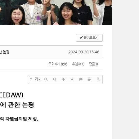
✔
뷰어로 보기
한 논평
2024.09.20 15:46
조회 수
1896
추천 수
0
댓글
0
?
가
CEDAW)
에 관한 논평
,
적 차별금지법 제정