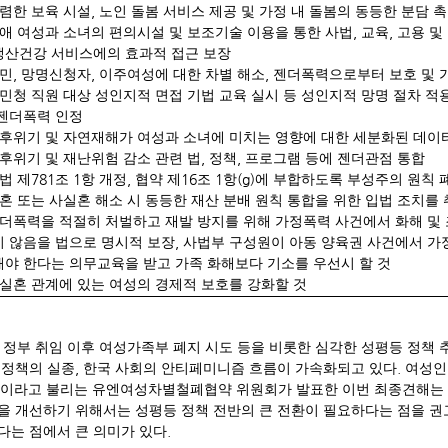
,
렴한 보육 시설
노인 돌봄 서비스 제공 및 가정 내 돌봄의 동등한 분담 
,
,
애 여성과 소녀의 편의시설 및 보조기술 이용을 통한 사법
교육
고용 및
생산건강 서비스에의 효과적 접근 보장
,
,
,
민
망명신청자
이주여성에 대한 차별 해소
젠더폭력으로부터 보호 및 
민청 직원 대상 성인지적 면접 기법 교육 실시 등 성인지적 망명 절차 적
 젠더폭력 인정
후위기 및 자연재해가 여성과 소녀에 미치는 영향에 대한 세분화된 데이
,
,
후위기 및 재난위험 감소 관련 법
정책
프로그램 등에 젠더관점 통합
781
1
,
16
1
(g)
법 제
조
항 개정
협약 제
조
항
에 부합하도록 부성주의 원칙 
혼 또는 사실혼 해소 시 동등한 재산 분배 원칙 통합을 위한 입법 조치를 
더폭력을 적절히 처벌하고 재발 방지를 위해 가정폭력 사건에서 화해 및
,
지 않음을 법으로 명시적 보장
사법부 구성원이 아동 양육권 사건에서 가
야 한다는 의무교육을 받고 가족 화해보다 기소를 우선시 할 것
실혼 관계에 있는 여성의 경제적 보호를 강화할 것
 정부 취임 이후 여성가족부 폐지 시도 등을 비롯한 심각한 성평등 정책 
,
.
 정책의 실종
한국 사회의 안티페미니즘 흐름이 가속화되고 있다
여성인
이라고 불리는 유엔여성차별철폐협약 위원회가 발표한 이번 최종견해는 
을 개선하기 위해서는 성평등 정책 전반의 큰 전환이 필요하다는 점을 권
.
다는 점에서 큰 의미가 있다