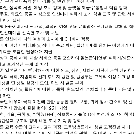
가 운영 젠더폭력 쉼터 강화 및 민간 쉼터 예산 지원
,
·
라인 성폭력 처벌
예방 조치 강화 및 플랫폼 제공
유통업체 책임 강화
,
무원
의료인 등을 대상으로 인신매매 피해자 조기 식별 교육 및 관련 서
 평가 실시
E-6-2
,
현행
비자제도 개정
외국인 여성 고용 유흥업소 모니터링 강화 및 착
인신매매범 신속한 조사 및 처벌
G-1
든 인신매매 피해 여성과 소녀에게
비자 적용
,
매매 여성 비범죄화 및 성매매 수요 차단
탈성매매를 원하는 여성에게 대
 기회를 포함한 탈성매매 지원
,
’
’
/
상과 공식 사과
재활 서비스 등을 포함하여 일본군
위안부
피해자
생존자
고 효과적인 구제 및 배상
’
’
,
,
존 일본군
위안부
피해자에 대한 의료
심리
사회적 지원에 관한 완전한 
,
당의 국회
지방의회 선거 후보자 공천 및 공공부문 고위직 여성 대표성 
,
성을 띤 성별 할당제 도입
위반 시 벌금 부과
,
,
성 정치인 및 활동가에 대한 괴롭힘
혐오발언
성차별적 담론에 대응 및 
률 마련
,
국인 배우자 국적 이전에 관한 동등한 권리 보장
귀화 절차 간소화 및 신
(1961)
국적자 감소에 관한 협약
가입
,
,
(STEM),
(ICT)
학
기술
공학 및 수학
정보통신기술
에 여성과 소녀의 참여
관념과 구조적 장벽 해결 조치 지속 및 강화
,
,
든 교육 수준의 교과서
교과 과정
교육방법론에서 성별 고정관념 제거
AI
,
성과 소녀에 대한
기반 젠더폭력 해결을 위한 교육 마련
기술 기업 규