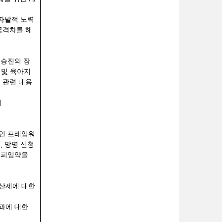
자발적 노력
금격차를 해
 승진의 장
 및 육아지
 관련 내용
대
공
적인 프레임워
,
민
망명 신청
 피임약을
산제에 대한
과에 대한