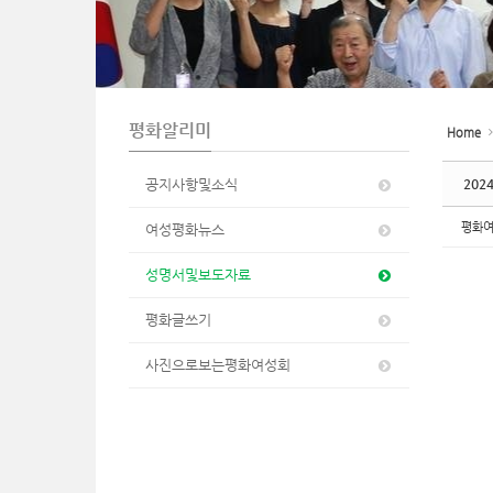
n
평화알리미
Home
공지사항및소식
202
평화
여성평화뉴스
성명서및보도자료
평화글쓰기
사진으로보는평화여성회