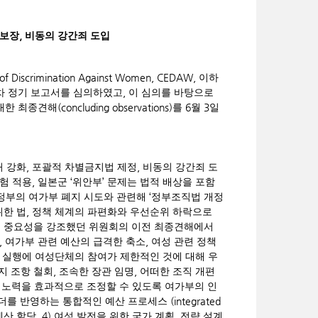
,
 보장
비동의 강간죄 도입
s of Discrimination Against Women, CEDAW,
이하
,
차 정기 보고서를 심의하였고
이 심의를 바탕으로
(concluding observations)
6
3
대한 최종견해
를
월
일
,
,
처 강화
포괄적 차별금지법 제정
비동의 강간죄 도
,
‘
’
험 적용
일본군
위안부
문제는 법적 배상을 포함
‘
정부의 여가부 폐지 시도와 관련해
정부조직법 개정
,
위한 법
정책 체계의 파편화와 우선순위 하락으로
의 중요성을 강조했던 위원회의 이전 최종견해에서
,
,
여가부 관련 예산의 급격한 축소
여성 관련 정책
와 실행에 여성단체의 참여가 제한적인 것에 대해 우
,
,
지 조항 철회
조속한 장관 임명
어떠한 조직 개편
 노력을 효과적으로 조정할 수 있도록 여가부의 인
(integrated
더를 반영하는 통합적인 예산 프로세스
, 4)
,
예산 할당
여성 발전을 위한 국가 계획
전략 설계