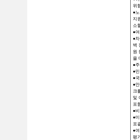
위
●
노
지
소할
●
여
●
차
벽 
원 
을
●
●
민
●
국
●
안
크
및 
포
●
비
●
미
포
●
여
평