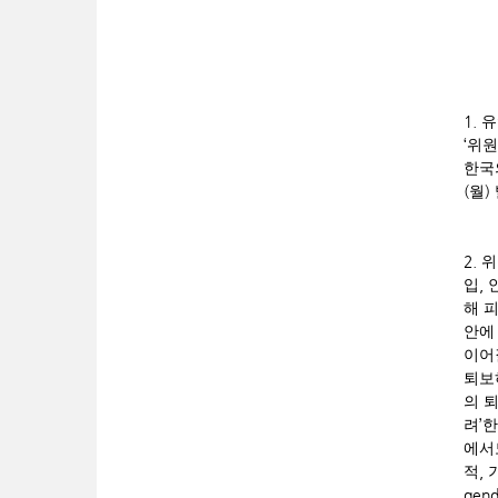
1.
유
‘
위원
한국
(
)
월
2.
위
,
입
해 
안에
이어
퇴보
의 
’
려
한
에서
,
적
gend