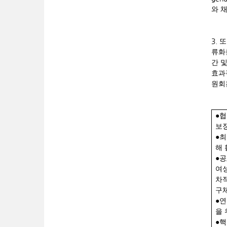
와 
3.
또
류화
간 
효과
원회
●협
보
●
최
해
●
공
여
차
구
●
연
을 
●
핵