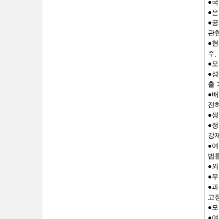
●
국
●
온
●
공
관한
●
,
주
●
모
●
성
출
●
배
전하
●
생
●
정
강제
●
여
법
●
외
●
무
●
과
고정
●
모
●
여