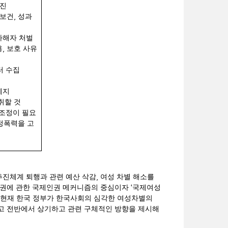
촉진
,
 보건
성과
가해자 처벌
,
용
보호 사유
터 수집
폐지
취할 것
 조정이 필요
정폭력을 고
,
추진체계 퇴행과 관련 예산 삭감
여성 차별 해소를
‘
권에 관한 국제인권 메커니즘의 중심이자
국제여성
현재 한국 정부가 한국사회의 심각한 여성차별의
고 전반에서 상기하고 관련 구체적인 방향을 제시해