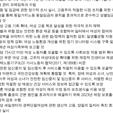
험 관리 프레임워크 수립
,
동 및 임금에 관한 정기적 조사 실시
고용주의 적절한 시정 조치를 위한 
원을 통해 동일가치노동 동일임금의 원칙을 효과적으로 준수하고 성별임
 것
,
성 고용 기회 확대
여성 고용 목표 달성을 위한 적극적 조치 채택
별과 위협 없는 안전한 환경 제공 등을 포함하여 일터에서 여성의 참여와
/
;
장벽을 파악하기 위한 노동 관련 법
정책의 철저한 검토
일생활균형 지원
;
등의 정책 강화
여성 노동환경 개선을 위한 정기 모니터링 시스템 구축 및
 매년 여성가족부에 보고할 것
15
주당
시간 미만 여성 노동자를 포괄할 수 있도록 사회보장 적용 범위 확
,
간 부문 여성 고용
고위직 여성대표성 확대를 위한 재정적 인센티브 제
(ILO)
(2011,
189
)
제노동기구
가사노동자 협약
제
호
비준
전한 임신중지 및 임신중지 후 서비스를 적절히 이용할 수 있도록 포괄
.
,
,
를 마련하고 국민건강보험 계획에 통합할 것
특히
장애 여성과 소녀
난
,
이주 여성과 소녀가 안전한 임신중지 및 임신중지 후 서비스
저렴한 최신
·
함한 적절한 성
재생산 건강 서비스와 정보에 접근할 수 있도록 보장
혼 여성을 포함한 모든 여성이 체외 수정 등의 보조생식술 이용 보장
2023
등록 출생의 근본 원인을 효과적으로 해결하기 위해
년 제정 보호출
괄적 검토 수행
,
성 새일센터의 경력단절여성에 관한 생산적 고용
양질의 일자리 촉진 효
가 실시