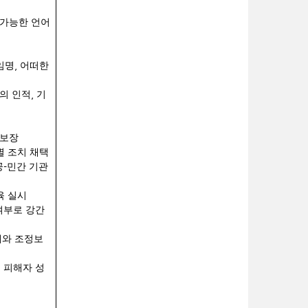
근가능한 언어
,
임명
어떠한
,
의 인적
기
 보장
별 조치 채택
-
공
민간 기관
육 실시
여부로 강간
와 조정보
 피해자 성