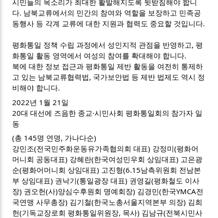
시민들의 목소리가 최대한 활발해지도록 뒷받침해야 합니
다. 남북교류에서의 민간의 참여와 역할을 보장하고 민족공
동행사 등 각계 교류에 대한 지원과 협력도 중요할 것입니다.
평화통일 정책 수립 과정에서 성인지적 관점을 반영하고, 평
화통일 활동 영역에서 여성의 참여를 확대해야 합니다.
북에 대한 정보 접근과 평화통일 제반 활동을 여전히 통제하
고 있는 남북교류협력법, 국가보안법 등 제반 법제도 역시 정
비해야 합니다.
2022년 1월 21일
20대 대선에 즈음한 종교·시민사회 평화통일회의 참가자 일
동
(총 145명 연명, 가나다순)
강민조(전국민주화운동유가족협의회 대표) 강정미(평화어
머니회 공동대표) 강혜란(한국여성민우회 상임대표) 고은광
순(평화어머니회 상임대표) 고진형(6.15남측위원회 전남본
부 상임대표) 권낙기(통일광장 대표) 권영길(평화철도 이사
장) 권오헌(사)양심수후원회 명예회장) 김경민(한국YMCA전
국연맹 사무총장) 김기철(한국노총서울지역본부 의장) 김희
헌(기독교장로회 평화통일위원장, 목사) 김남규(전북시민사