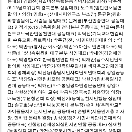
동대표) 김희선(항일여성독립운동기념사업회 회장) 남주성
(6.15남측위원회 경북본부 상임대표) 노수희(범민련서울연
합 명예의장) 명호(사)생태지평연구소 부소장) 문규현(평화
와통일을여는사람들 상임대표) 문제열(부산민중연대 공동대
표) 민점기(6.15남측위원회 전남본부 공동대표) 박길수(동학
천도교보국안민실천연대 공동대표) 박덕신(기독교대한감리
회 수유교회, 원로목사) 박두규(전남시민단체연대회의 상임
대표) 박만규(흥사단 이사장) 박민우(아산시민연대 대표) 박
석준(6.15남측위원회 대구본부 상임대표) 박세인(경천애인
대표) 박영철(KYC 한국청년연합 대표) 박재만(광주시민단체
협의회 상임대표) 박중기(민족민주열사희생자추모단체연대
회의 명예의장) 박진용(충남시민사회단체연대회의 상임공동
대표) 박창일(시민평화포럼 공동대표) 박한창(평화통일시민
연대 공동대표) 박해전(자주통일평화번영운동연대 상임대
표) 박현선(이화여대 교수) 박흥식(전국농민회총연맹 의장)
배득현(수원청년회 회장) 백선기(동학실천시민행동 상임대
표) 손규호(부산밥퍼나눔공동체 본부장) 손미희(우리학교와
아이들을지키는시민모임 공동대표) 손병휘(서울민예총 이사
장, 민화협 문예위원장) 송성영(경기시민사회단체연대회의
공동대표) 신철영(경제정의실천시민연합 공동대표) 심재환
(통일의길 대표) 안건수(충북시민사회단체연대회의 상임대