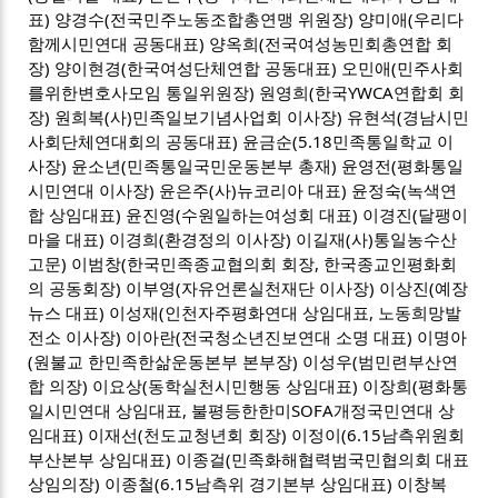
표) 양경수(전국민주노동조합총연맹 위원장) 양미애(우리다
함께시민연대 공동대표) 양옥희(전국여성농민회총연합 회
장) 양이현경(한국여성단체연합 공동대표) 오민애(민주사회
를위한변호사모임 통일위원장) 원영희(한국YWCA연합회 회
장) 원희복(사)민족일보기념사업회 이사장) 유현석(경남시민
사회단체연대회의 공동대표) 윤금순(5.18민족통일학교 이
사장) 윤소년(민족통일국민운동본부 총재) 윤영전(평화통일
시민연대 이사장) 윤은주(사)뉴코리아 대표) 윤정숙(녹색연
합 상임대표) 윤진영(수원일하는여성회 대표) 이경진(달팽이
마을 대표) 이경희(환경정의 이사장) 이길재(사)통일농수산
고문) 이범창(한국민족종교협의회 회장, 한국종교인평화회
의 공동회장) 이부영(자유언론실천재단 이사장) 이상진(예장
뉴스 대표) 이성재(인천자주평화연대 상임대표, 노동희망발
전소 이사장) 이아란(전국청소년진보연대 소명 대표) 이명아
(원불교 한민족한삶운동본부 본부장) 이성우(범민련부산연
합 의장) 이요상(동학실천시민행동 상임대표) 이장희(평화통
일시민연대 상임대표, 불평등한한미SOFA개정국민연대 상
임대표) 이재선(천도교청년회 회장) 이정이(6.15남측위원회
부산본부 상임대표) 이종걸(민족화해협력범국민협의회 대표
상임의장) 이종철(6.15남측위 경기본부 상임대표) 이창복