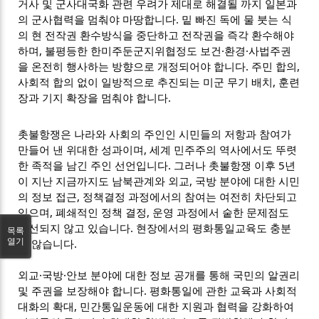
거사 및 군사대국화 관련 우려가 제대로 해결될 까지 일본과
의 군사협력을 멈춰야 마땅합니다. 밑 빠진 독에 물 붓는 식
의 현 전작권 환수방식을 중단하고 전작권을 즉각 환수해야
하며, 불평등한 한미주둔군지위협정도 보건·환경·사법주권
을 온전히 행사하는 방향으로 개정되어야 합니다. 주민 합의,
사회적 합의 없이 일방적으로 추진되는 미군 무기 배치, 훈련
장과 기지 확장을 멈춰야 합니다.
촛불항쟁은 나라와 사회의 주인인 시민들의 저항과 참여가
만들어 낸 위대한 성과이며, 세계 민주주의 역사에서도 뚜렷
한 족적을 남긴 주인 선언입니다. 그러나 촛불항쟁 이후 5년
이 지난 지금까지도 남북관계와 외교, 국방 분야에 대한 시민
의 정보 접근, 정책결정 과정에서의 참여는 여전히 차단되고
있으며, 폐쇄적인 정책 결정, 운영 과정에서 숱한 문제점도
개선되지 않고 있습니다. 현장에서의 평화통일교육도 충분
목록
열기
치 않습니다.
외교·국방·안보 분야에 대한 정보 공개를 통해 국민의 알권리
및 주권을 보장해야 합니다. 평화통일에 관한 교육과 사회적
대화의 확대, 민간통일운동에 대한 지원과 협력을 강화하여