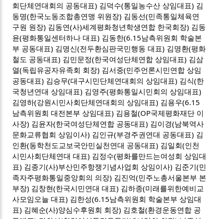
회단체연대회의 공동대표) 김덕수(통일농수산 상임대표) 김
동명(한국노동조합총연맹 위원장) 김동선(민족통일체육연
구원 원장) 김동연(사)세계평화청년학생연합 한국회장) 김동
윤(평화통일센터하나 대표) 김동한(6.15남측위원회 학술본
부 공동대표) 김명신(전두환심판국민행동 대표) 김명환(평화
철도 공동대표) 김민문정(한국여성단체연합 상임대표) 김삼
열(독립유공자유족회 회장) 김서중(민주언론시민연합 상임
공동대표) 김승무(대구시민단체연대회의 상임대표) 김식(한
국청년연대 상임대표) 김영주(평화통일시민회의 상임대표)
김영하(강원시민사회단체연대회의 상임대표) 김용우(6.15
남측위원회 대전본부 상임대표) 김용철(OP국제평화재단 이
사장) 김윤자(한국여성단체연합 공동대표) 김이경(남북역사
문화교류협회 상임이사) 김인규(부경주권연대 공동대표) 김
인환(동학천도교보국안민실천연대 공동대표) 김일회(인천
시민사회단체연대 대표) 김정수(평화를만드는여성회 상임대
표) 김종기(사)부산민주항쟁기념사업회 상임이사) 김준기(민
족자주평화통일중앙회의 의장) 김진억(민주노총서울본부 본
부장) 김창현(한국시민연대 대표) 김하종(미래를위한예비교
사모임오늘 대표) 김한성(6.15남측위원회 학술본부 상임대
표) 김혜순(사)양심수후원회 회장) 김호철(환경운동연합 공