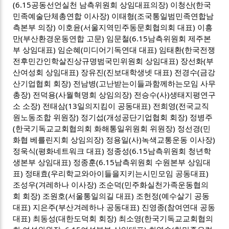
(6.15공동선언실천 남측위원회 상임대표의장) 이청산(한국
민족예술단체총연합 이사장) 이태형(조국통일범민족연합남
측본부 의장) 이호윤(서울지역민주동문회협의회 대표) 이흥
만(부산환경운동연합 고문) 임문철(6.15남측위원회 제주본
부 상임대표) 임순혜(미디어기독연대 대표) 임태환(한국전쟁
전후민간인학살진상규명범국민위원회 상임대표) 장선화(부
산여성회 상임대표) 장유진(진보대학생넷 대표) 전경수(금강
산기업협회 회장) 전남병(고난받는이들과함께하는모임 사무
총장) 전덕용(사월혁명회 상임의장) 전승수(사)생태지평연구
소 소장) 전태삼(13일의지킴이 공동대표) 전희영(전국교직
원노동조합 위원장) 정기섭(개성공단기업협회 회장) 정병주
(한국기독교교회협의회 화해통일위원회 위원장) 정선경(민
화협 베를린지회 상임의장) 정용일(사)녹색교통운동 이사장)
정욱식(평화네트워크 대표) 정종성(6.15남측위원회 청년학
생본부 상임대표) 정종훈(6.15남측위원회 수원본부 상임대
표) 정태효(우리학교와아이들을지키는시민모임 공동대표)
조성우(겨레하나 이사장) 조순덕(민주화실천가족운동협의
회 회장) 조원호(서울통일의길 대표) 조헌정(예수살기 공동
대표) 지은주(부산겨레하나 공동대표) 진영종(참여연대 공동
대표) 최동성(대한도덕회 회장) 최소영(한국기독교교회협의