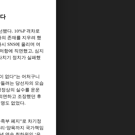
이다
선됐다
. 10%P
격차로
자의 존재를 지우려 했
다시
SNS
에 올리며 여
 저항에 직면했고
,
심지
라치기 정치가 실패했
이 없다
”
는 어처구니
만들려는 당선자의 모습
행정상의 실수를 운운
외면하고 조장했던 후
 명도 없었다
.
족부 폐지
”
로 차기정
조리
·
양육까지 국가책임
년 연속 최하위인
‘
유