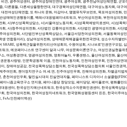
난 비건
,
광주여성센터
,
광주여성장애인연대
,
광주여성회
,
광주전남여성단체연합
,
군포
즘
,
다른몸들
,
다른세상을향한연대
,
대구경북여성단체연합
,
대구여성노동자회
,
대구여
,
대전여성단체연합
,
또 하나의 문화
,
마감마녀
,
맴맴뮤직무브먼트
,
목포여성의전화
,
민
반성매매인권행동이룸
,
백래시대응범페미네트워크
,
부산여성의전화
,
부천여성의전화
전화
,
사
)
부산성폭력상담소
,
사
)
서울여성노동자회
,
사
)
성폭력예방치료센터
,
사
)
성폭력
자회
,
사
)
청주여성의전화
,
사단법인 강릉여성의전화
,
사단법인 광명여성의전화
,
사단법
전주여성의전화
,
사단법인부산성폭력상담소
,
서울강서양천여성의전화
,
서울동북여성민
학생 연합동아리
),
성남여성의전화
,
성매매문제해결을위한전국연대
,
성소수자차별반대
어
SHARE,
성폭력근절을위한지리산여성회의
,
수원여성회
,
시나브로
'
인권연구모임
,
십
트워크
,
에코페미니스트 연구센터 달과 나무
,
여성문화이론연구소
,
여성인권실현을위
구소
,
여성환경연대
,
영광여성의전화
,
영희야놀자
,
우롱센텐스
,
울산여성의전화
,
울산여
인권운동사랑방
,
인문학공동체 이음
,
인천여성노동자회
,
인천여성민우회
,
인천여성연대
페미
,
장애여성공감
,
전국성폭력상담소협의회
,
전국성폭력상담소협의회 서울인천권역
제주여민회
,
젠더정치연구소 여
.
세
.
연
,
진주여성민우회
,
진해여성의전화
,
차별금지법
꽃
,
춘천여성민우회
,
탈진실시대의 진실연대자들
,
페미니스트 디자이너 소셜클럽
(FDSC
페미니즘교육연구소 연지원
,
페미니즘당 창당모임
,
페미당당
,
페미플로어
,
평화를만
력대응센터
,
한국성인지예산네트워크
,
한국성적소수자문화인권센터
,
한국성폭력상담
우회
,
한국여성의전화
,
한국여성정치네트워크
,
한국영화성평등센터 든든
,
한국이주여
트
, FeAc
인천페미액션
)