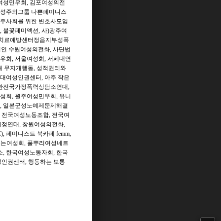
여성민우회
,
김포여성의전
성주의그룹 나쁜페미니스
주사회를 위한 변호사모임
,
불꽃페미액션
,
사
)
광주여
치료예방센터정읍지부성폭
인 수원여성의전화
,
사단법
우회
,
서울여성회
,
서페대연
 무지개행동
,
성적권리와
대여성인권센터
,
아주 작은
한전국가정폭력상담소연대
,
성회
,
원주여성민우회
,
유니
,
일본군성노예제문제해결
,
전국여성노동조합
,
전국여
제정연대
,
창원여성의전화
,
),
페미니스트 북카페
femm,
드는여성회
,
풀뿌리여성네트
소
,
한국여성노동자회
,
한국
성인권센터
,
행동하는 보통