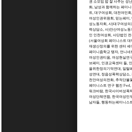
권 소모임 밥 잘 사주는 성
화
,
남성과 함께하는 페미니
트
,
대구여성회
,
대전여민회
여성인권위원회
,
믿는페미
,
성노동자회
,
사
)
대구여성의
력상담소
,
사
)
안산여성노동
인 인천여성회
,
사단법인 
(
서울여성회 페미니스트 대
재생산정의를 위한 센터 셰
페미니즘학교 탱자
,
언니네
여성인권티움
,
여성현실연
브페미
,
인권교육센터 들
,
을위한정의기억연대
,
일탈
성연대
,
정읍성폭력상담소
,
천안여성의전화
,
추적단불
페미니스트 연구 웹진
Fwd,
워크바람
,
한국사이버성폭
여성단체연합
,
한국여성민
남자들
,
행동하는페미니스