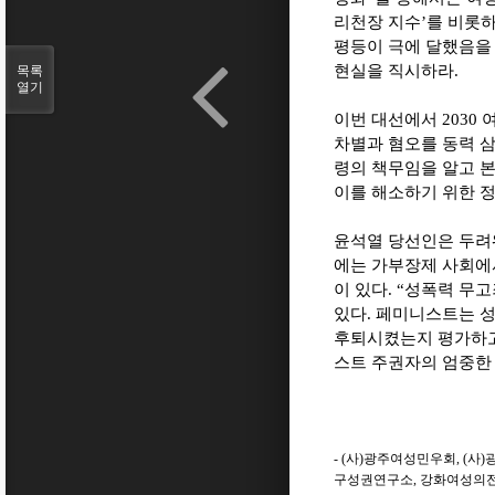
리천장 지수
’
를 비롯
평등이 극에 달했음을
현실을 직시하라
.
목록
열기
이번 대선에서
2030
차별과 혐오를 동력 삼
령의 책무임을 알고 
이를 해소하기 위한 정
윤석열 당선인은 두
에는 가부장제 사회에
이 있다
. “
성폭력 무고
있다
.
페미니스트는 성
후퇴시켰는지 평가하
스트 주권자의 엄중한
- (
사
)
광주여성민우회
, (
사
)
구성권연구소
,
강화여성의