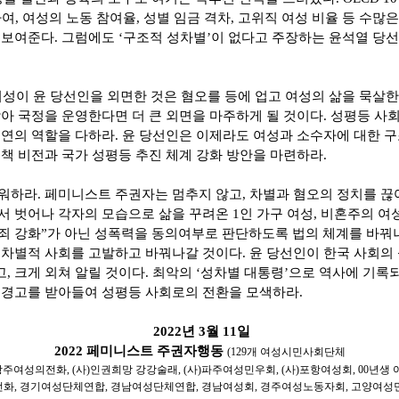
하여
,
여성의 노동 참여율
,
성별 임금 격차
,
고위직 여성 비율 등 수많은
 보여준다
.
그럼에도
‘
구조적 성차별
’
이 없다고 주장하는 윤석열 당
여성이 윤 당선인을 외면한 것은 혐오를 등에 업고 여성의 삶을 묵살
아 국정을 운영한다면 더 큰 외면을 마주하게 될 것이다
.
성평등 사회
본연의 역할을 다하라
.
윤 당선인은 이제라도 여성과 소수자에 대한 
책 비전과 국가 성평등 추진 체계 강화 방안을 마련하라
.
려워하라
.
페미니스트 주권자는 멈추지 않고
,
차별과 혐오의 정치를 끊
서 벗어나 각자의 모습으로 삶을 꾸려온
1
인 가구 여성
,
비혼주의 여
죄 강화
”
가 아닌 성폭력을 동의여부로 판단하도록 법의 체계를 바
차별적 사회를 고발하고 바꿔나갈 것이다
.
윤 당선인이 한국 사회의
고
,
크게 외쳐 알릴 것이다
.
최악의
‘
성차별 대통령
’
으로 역사에 기록
 경고를 받아들여 성평등 사회로의 전환을 모색하라
.
2022
년
3
월
11
일
2022
페미니스트 주권자행동
(129
개 여성시민사회단체
광주여성의전화
, (
사
)
인권희망 강강술래
, (
사
)
파주여성민우회
, (
사
)
포항여성회
, 00
년생 
전화
,
경기여성단체연합
,
경남여성단체연합
,
경남여성회
,
경주여성노동자회
,
고양여성