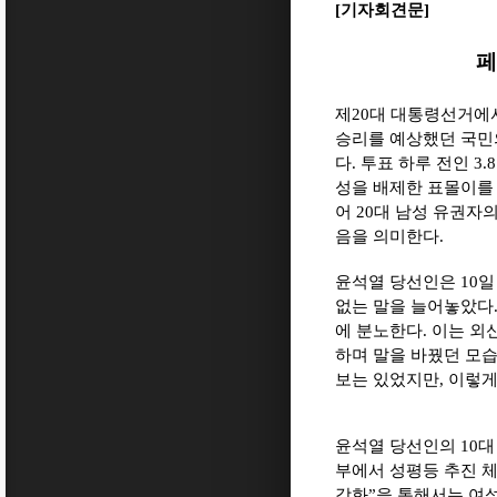
[
기자회견문
]
페
제
20
대 대통령선거에서
승리를 예상했던 국민
다
.
투표 하루 전인
3.
성을 배제한 표몰이를
어
20
대 남성 유권자
음을 의미한다
.
윤석열 당선인은
10
일
없는 말을 늘어놓았다
에 분노한다
.
이는 외
하며 말을 바꿨던 모
보는 있었지만
,
이렇게
윤석열 당선인의
10
대
부에서 성평등 추진 
강화
”
을 통해서는 여