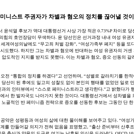
미니스트 주권자가 차별과 혐오의 정치를 끊어낼 것
 윤석열 후보가 역대 대통령선거 사상 가장 적은
0.73%P
차이로 당
의힘의 호언장담이 무색하다
.
윤 당선인은 선거과정 내내 여성 유권
8
세계여성의날에도
“
무고죄 처벌 강화
”, “
여성가족부 폐지
”
등을 또
 시도했다
.
하지만 그는 차별과 혐오에 반대하는 여성 유권자의 거센
의 압도적인 지지를 받지도 못했다
.
이는 차별과 혐오
,
증오 선동의 갈
 오전
“
통합의 정치를 하겠다
”
고 선언하며
, “
성별로 갈라치기를 한적
.
당선이 된 후에도 일고의 성찰도 없이 본인의 행태를 없었던 일로 
신과의 인터뷰에서
“
스스로 페미니스트라고 생각한다
.”
고 밝혔다가 
습에서 한 발자국도 나아가지 못한 것이다
.
대통령선거에서 성차별을 
 노골적인 반 페미니즘 전략으로 증오를 선동한 후보는 그동안 단 한
 공약은 성평등과 여성의 삶에 대한 몰이해를 보여주고 있다
. “
여성가
체계를 만들어갈 의지가 전혀 없음을 표명했고
, “
출산 준비부터 산후
성을 출산과 양육의 도구로 여기는 낙후된 인식을 드러냈다
. OECD 10