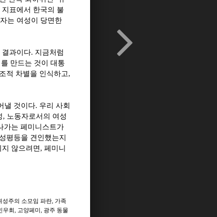
 지표에서 한국의 불
선자는 여성이 당면한
한 결과이다
.
지금처럼
를 만드는 것이 대통
구조적 차별을 인식하고
,
어낼 것이다
.
우리 사회
성
,
노동자로서의 여성
꿔나가는 페미니스트가
 성평등을 견인했는지
되지 않으려면
,
페미니
여성주의 소모임 파란
,
가족
민우회
,
고양페미
,
광주 동물