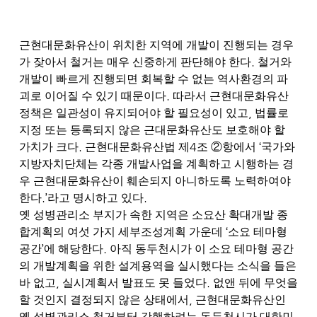
근현대문화유산이 위치한 지역에 개발이 진행되는 경우
.
가 잦아서 철거는 매우 신중하게 판단해야 한다
철거와
개발이 빠르게 진행되면 회복할 수 없는 역사환경의 파
.
괴로 이어질 수 있기 때문이다
따라서 근현대문화유산
,
정책은 일관성이 유지되어야 할 필요성이 있고
법률로
지정 또는 등록되지 않은 근대문화유산도 보호해야 할
.
4
‘
가치가 크다
근현대문화유산법 제
조
②
항에서
국가와
지방자치단체는 각종 개발사업을 계획하고 시행하는 경
우 근현대문화유산이 훼손되지 아니하도록 노력하여야
.’
.
한다
라고 명시하고 있다
옛 성병관리소 부지가 속한 지역은 소요산 확대개발 종
‘
합계획의 여섯 가지 세부조성계획 가운데
소요 테마형
’
.
공간
에 해당한다
아직 동두천시가 이 소요 테마형 공간
의 개발계획을 위한 설계용역을 실시했다는 소식을 들은
,
.
바 없고
실시계획서 발표도 못 들었다
없앤 뒤에 무엇을
,
할 것인지 결정되지 않은 상태에서
근현대문화유산인
옛 성병관리소 철거부터 강행하려는 동두천시가 대한민