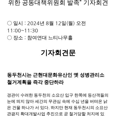
”
위한 공동대책위원회 발족
기자회견
〇
일시
: 2024
년
8
월
12
일
(
월
)
오전
11:00~11:30
〇
장소
:
참여연대 느티나무홀
기자회견문
동두천시는 근현대문화유산인 옛 성병관리소
철거계획을 즉각 중단하라
경관이 수려한 동두천의 소요산 입구 한쪽에 등산객들의
눈에 띄지 않아 세간의 무관심 속에 수십 년을 버텨온 낡
.
은 건물 하나가 서 있다
하지만 현재 동두천시의 소요산
관광지 확대개발사업 추진으로 곧 철거당할 처지에 있