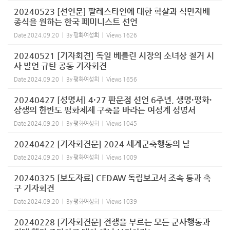
20240523 [선언문] 팔레스타인에 대한 학살과 식민지배
종식을 원하는 한국 페미니스트 선언
Date
2024.09.20
By
평화여성회
Views
1626
20240521 [기자회견] 독일 베를린 시장의 소녀상 철거 시
사 발언 규탄 공동 기자회견
Date
2024.09.20
By
평화여성회
Views
1656
20240427 [성명서] 4·27 판문점 선언 6주년, 생명·평화·
상생의 한반도 평화체제 구축을 바라는 여성계 성명서
Date
2024.09.20
By
평화여성회
Views
1045
20240422 [기자회견문] 2024 세계군축행동의 날
Date
2024.09.20
By
평화여성회
Views
1009
20240325 [보도자료] CEDAW 독립보고서 조속 통과 촉
구 기자회견
Date
2024.09.20
By
평화여성회
Views
1039
20240228 [기자회견문] 전쟁을 부르는 모든 군사행동과