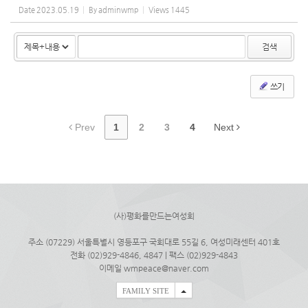
Date
2023.05.19
By
adminwmp
Views
1445
검색
쓰기
Prev
1
2
3
4
Next
(사)평화를만드는여성회
주소 (07229) 서울특별시 영등포구 국회대로 55길 6, 여성미래센터 401호
전화 (02)929-4846, 4847 | 팩스 (02)929-4843
이메일 wmpeace@naver.com
FAMILY SITE