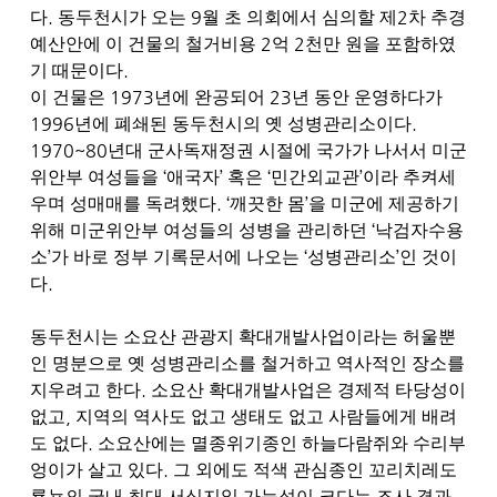
.
9
2
다
동두천시가 오는
월 초 의회에서 심의할 제
차 추경
2
2
예산안에 이 건물의 철거비용
억
천만 원을 포함하였
.
기 때문이다
1973
23
이 건물은
년
에 완공되어
년 동안 운영하다가
1996
.
년에 폐쇄된 동두천시의 옛 성병관리소이다
1970~80
년대
군사독재정권 시절에 국가가 나서서 미군
‘
’
‘
’
위안부 여성들을
애국자
혹은
민간외교관
이라 추켜세
. ‘
’
우며 성매매를 독려했다
깨끗한 몸
을 미군에 제공하기
‘
위해 미군위안부 여성들의 성병을 관리하던
낙검자수용
’
‘
’
소
가 바로 정부 기록문서에 나오는
성병관리소
인 것이
.
다
동두천시는 소요산 관광지 확대개발사업이라는 허울뿐
인 명분으로 옛 성병관리소를 철거하고 역사적인 장소를
.
지우려고 한다
소요산 확대개발사업은 경제적 타당성이
,
없고
지역의 역사도 없고 생태도 없고 사람들에게 배려
.
도 없다
소요산에는 멸종위기종인 하늘다람쥐와 수리부
.
엉이가 살고 있다
그 외에도 적색 관심종인 꼬리치레도
룡뇽의 국내 최대 서식지일 가능성이 크다는 조사 결과