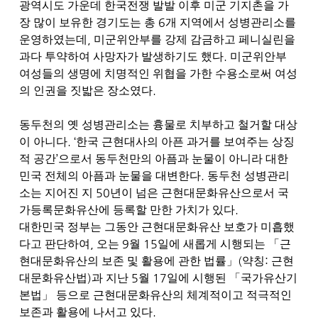
광역시도 가운데 한국전쟁 발발 이후 미군 기지촌을 가
6
장 많이 보유한 경기도는 총
개 지역에서 성병관리소를
,
운영하였는데
미군위안부를 강제 감금하고 페니실린을
.
과다 투약하여 사망자가 발생하기도 했다
미군위안부
여성들의 생명에 치명적인 위협을 가한 수용소로써 여성
.
의 인권을 짓밟은 장소였다
동두천의 옛 성병관리소는 흉물로 치부하고 철거할 대상
. ‘
이 아니다
한국 근현대사의 아픈 과거를 보여주는 상징
’
적 공간
으로서 동두천만의 아픔과 눈물이 아니라 대한
.
민국 전체의 아픔과 눈물을 대변한다
동두천 성병관리
50
소는 지어진 지
년이 넘은 근현대문화유산으로서 국
.
가등록문화유산에 등록할 만한 가치가 있다
대한민국 정부는 그동안 근현대문화유산 보호가 미흡했
,
9
15
다고 판단하여
오는
월
일에 새롭게 시행되는
「
근
(
:
현대문화유산의 보존 및 활용에 관한 법률
」
약칭
근현
)
5
17
대문화유산법
과 지난
월
일에 시행된
「
국가유산기
본법
」
등으로 근현대문화유산의 체계적이고 적극적인
.
보존과 활용에 나서고 있다