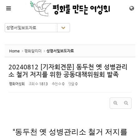
Sketchbook5, 스케치북5
Sketchbook5, 스케치북5
메뉴 건너뛰기
Home
평화알리미
성명서및보도자료
20240812 [기자회견문] 동두천 옛 성병관리
소 철거 저지를 위한 공동대책위원회 발족
평화여성회
조회 수
1813
추천 수
0
댓글
0
“
동두천 옛 성병관리소 철거 저지를