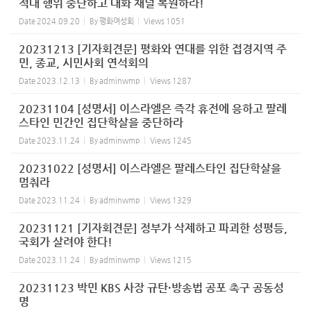
적대 행위 중단하고 대화 채널 복원하라!
Date
2024.09.20
By
평화여성회
Views
1051
20231213 [기자회견문] 평화와 연대를 위한 접경지역 주
민, 종교, 시민사회 연석회의
Date
2023.12.13
By
adminwmp
Views
1287
20231104 [성명서] 이스라엘은 즉각 휴전에 응하고 팔레
스타인 민간인 집단학살을 중단하라
Date
2023.11.24
By
adminwmp
Views
1245
20231022 [성명서] 이스라엘은 팔레스타인 집단학살을
멈춰라
Date
2023.11.24
By
adminwmp
Views
1329
20231121 [기자회견문] 정부가 삭제하고 파괴한 성평등,
국회가 살려야 한다!
Date
2023.11.24
By
adminwmp
Views
1215
20231123 박민 KBS 사장 규탄·방송법 공포 촉구 공동성
명