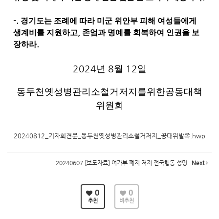
-.
경기도는 조례에 따라 미군 위안부 피해 여성들에게
,
생계비를 지원하고
존엄과 명예를 회복하여 인권을 보
.
장하라
2024
년
8
월
12
일
동두천옛성병관리소철거저지를위한공동대책
위원회
20240812_기자회견문_동두천옛성병관리소철거저지_공대위발족.hwp
20240607 [보도자료] 여가부 폐지 저지 전국행동 성명
Next
0
0
추천
비추천