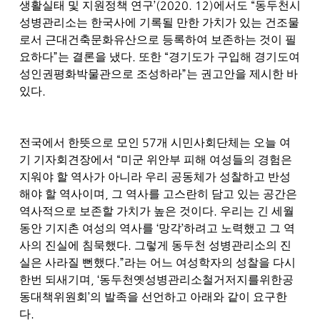
’(2020. 12)
“
생활실태 및 지원정책 연구
에서도
동두천시
성병관리소는 한국사에 기록될 만한 가치가 있는 건조물
로서 근대건축문화유산으로 등록하여 보존하는 것이 필
”
.
“
요하다
는 결론을 냈다
또한
경기도가 구입해 경기도여
”
성인권평화박물관으로 조성하라
는 권고안을 제시한 바
.
있다
57
전국에서 한뜻으로 모인
개 시민사회단체는 오늘 여
“
기 기자회견장에서
미군 위안부 피해 여성들
의 경험은
지워야 할 역사가 아니라 우리 공동체가 성찰하고 반성
,
해야 할 역사이며
그 역사를 고스란히 담고 있는 공간은
.
역사적으로 보존할 가치가 높은 것이다
우리는 긴 세월
‘
’
동안 기지촌 여성의 역사를
망각
하려고 노력했고 그 역
.
사의 진실에 침묵했다
그렇게 동두천 성병관리소의 진
.”
실은 사라질 뻔했다
라는 어느 여성학자의 성찰을 다시
, ‘
한번 되새기며
동두천옛성병관리소철거저지를위한공
’
동대책위원회
의 발족을 선언하고 아래와 같이 요구한
.
다