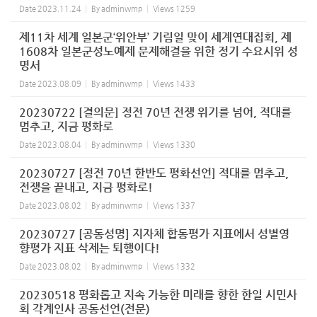
Date
2023.11.24
By
adminwmp
Views
1259
제11차 세계 일본군‘위안부’ 기림일 맞이 세계연대집회, 제
1608차 일본군성노예제 문제해결을 위한 정기 수요시위 성
명서
Date
2023.08.09
By
adminwmp
Views
1433
20230722 [결의문] 정전 70년 전쟁 위기를 넘어, 적대를
멈추고, 지금 평화로
Date
2023.08.04
By
adminwmp
Views
1330
20230727 [정전 70년 한반도 평화선언] 적대를 멈추고,
전쟁을 끝내고, 지금 평화로!
Date
2023.08.02
By
adminwmp
Views
1337
20230727 [공동성명] 지자체 합동평가 지표에서 성별영
향평가 지표 삭제는 퇴행이다!
Date
2023.08.02
By
adminwmp
Views
1332
20230518 평화롭고 지속 가능한 미래를 향한 한일 시민사
회 각계인사 공동선언(전문)