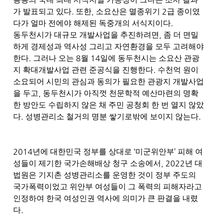
.
,
2
가 발표되고 있다
또한
소요산은 멸종위기
급 종이였
.
다가 얼마 전에야 해제된 독중개의 서식지이다
,
동두천시가 대규모 개발사업을 추진하려면
좀 더 면밀
하게 경제성과 역사성 그리고 자연환경을 모두 고려해야
.
8
14
한다
그러나 오는
월
일에 동두천시는
소요산 관광
.
지 확대개발사업 관련 준공식을 진행한다
수천억 원이
소요되어 시민의 관심과 동의가 필요한 관광지 개발사업
,
을 두고
동두천시가 아직껏 천문학적
예산마련의 명확
한 방안도 수립하지 않은 채 주민 공청회 한 번 열지 않았
.
.
다
성병관리소 철거의 명분 쌓기로밖에 보이지 않는다
2014
‘
’
년에 대한민국 정부를 상대로
미군위안부
피해 여
, 2022
성들이 제기한 국가손해배상 청구 소송에서
년 대
법원은 기지촌 성병관리소를 운영한 것이 정부 주도의
국가폭력이었고 위안부 여성들이 그 폭력의 피해자라고
인정하여 한국 여성인권 역사에 의미가 큰 판결을 내렸
.
다