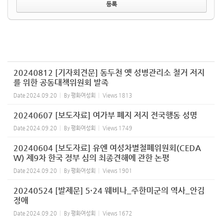
20240812 [기자회견문] 동두천 옛 성병관리소 철거 저지
를 위한 공동대책위원회 발족
Date
2024.09.20
By
평화여성회
Views
1813
20240607 [보도자료] 여가부 폐지 저지 전국행동 성명
Date
2024.09.20
By
평화여성회
Views
1749
20240604 [보도자료] 유엔 여성차별철폐위원회(CEDA
W) 제9차 한국 정부 심의 최종견해에 관한 논평
Date
2024.09.20
By
평화여성회
Views
1901
20240524 [발제문] 5·24 웨비나_주한미군의 역사_안김
정애
Date
2024.09.20
By
평화여성회
Views
1672