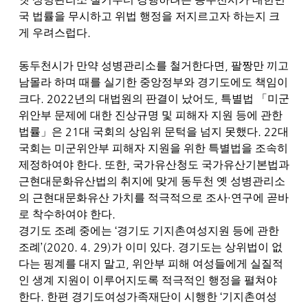
국 법률을 무시하고 위법 행정을 저지르고자 하는지 크
.
게 우려스럽다
,
동두천시가 만약 성병관리소를 철거한다면
팔짱만 끼고
남몰라 하며 때를 실기한 중앙정부와 경기도에도 책임이
. 2022
,
크다
년의 대법원의 판결이 났어도
특별법
「
미군
위안부 문제에 대한 진상규명 및 피해자 지원 등에 관한
21
. 22
법률
」
은
대 국회의 상임위 문턱을 넘지 못했다
대
국회는 미군위안부 피해자 지원을 위한 특별법을 조속히
.
,
제정하여야 한다
또한
국가유산청도 국가유산기본법과
근현대문화유산법의 취지에 맞게 동두천 옛 성병관리소
·
의 근현대문화유산 가치를 적극적으로 조사
연구에 곧바
.
로 착수하여야 한다
‘
경기도 조례 중에는
경기도 기지촌여성지원 등에 관한
’(2020. 4. 29)
.
조례
가 이미 있다
경기도는 상위법이 없
,
다는 핑계를 대지 말고
위안부 피해 여성들에게 실질적
인 생계 지원이 이루어지도록 적극적인 행정을 펼쳐야
.
‘
한다
한편 경기도여성가족재단이 시행한
기지촌여성