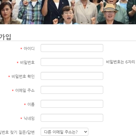
가입
*
아이디
비밀번호는 6자리
*
비밀번호
*
비밀번호 확인
*
이메일 주소
*
이름
*
닉네임
번호 찾기 질문/답변