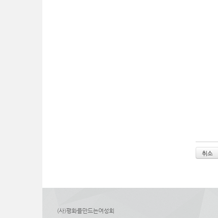
취소
(사)평화를만드는여성회