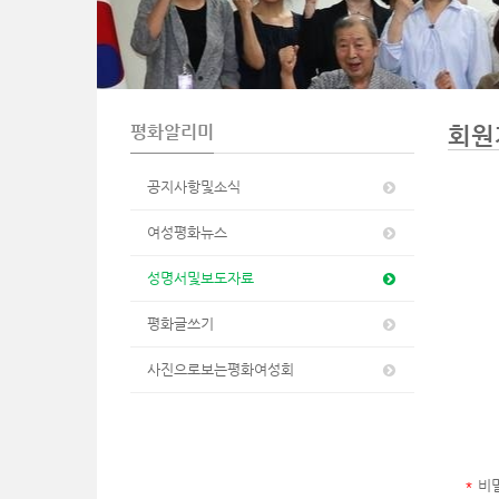
n
평화알리미
회원
공지사항및소식
여성평화뉴스
성명서및보도자료
평화글쓰기
사진으로보는평화여성회
*
비밀