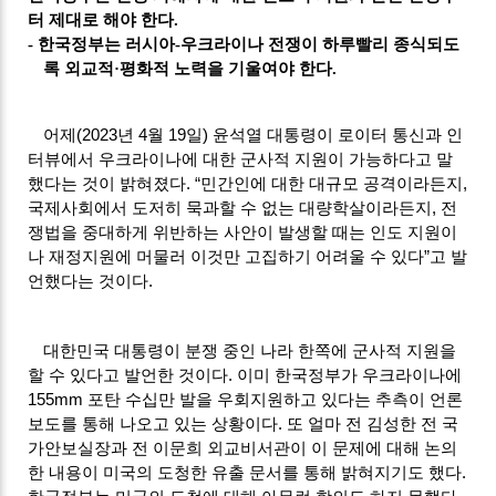
터 제대로 해야 한다
.
-
한국정부는 러시아
-
우크라이나 전쟁이 하루빨리 종식되도
록 외교적
·
평화적 노력을 기울여야 한다
.
어제
(2023
년
4
월
19
일
)
윤석열 대통령이 로이터 통신과 인
터뷰에서 우크라이나에 대한 군사적 지원이 가능하다고 말
했다는 것이 밝혀졌다
. “
민간인에 대한 대규모 공격이라든지
,
국제사회에서 도저히 묵과할 수 없는 대량학살이라든지
,
전
쟁법을 중대하게 위반하는 사안이 발생할 때는 인도 지원이
나 재정지원에 머물러 이것만 고집하기 어려울 수 있다
”
고 발
언했다는 것이다
.
대한민국 대통령이 분쟁 중인 나라 한쪽에 군사적 지원을
할 수 있다고 발언한 것이다
.
이미 한국정부가 우크라이나에
155mm
포탄 수십만 발을 우회지원하고 있다는 추측이 언론
보도를 통해 나오고 있는 상황이다
.
또 얼마 전 김성한 전 국
가안보실장과 전 이문희 외교비서관이 이 문제에 대해 논의
한 내용이 미국의 도청한 유출 문서를 통해 밝혀지기도 했다
.