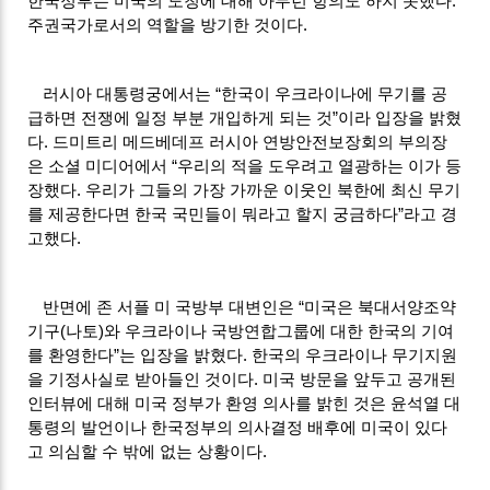
한국정부는 미국의 도청에 대해 아무런 항의도 하지 못했다
.
주권국가로서의 역할을 방기한 것이다
.
러시아 대통령궁에서는
“
한국이 우크라이나에 무기를 공
급하면 전쟁에 일정 부분 개입하게 되는 것
”
이라 입장을 밝혔
다
.
드미트리 메드베데프 러시아 연방안전보장회의 부의장
은 소셜 미디어에서
“
우리의 적을 도우려고 열광하는 이가 등
장했다
.
우리가 그들의 가장 가까운 이웃인 북한에 최신 무기
를 제공한다면 한국 국민들이 뭐라고 할지 궁금하다
”
라고 경
고했다
.
반면에 존 서플 미 국방부 대변인은
“
미국은 북대서양조약
기구
(
나토
)
와 우크라이나 국방연합그룹에 대한 한국의 기여
를 환영한다
”
는 입장을 밝혔다
.
한국의 우크라이나 무기지원
을 기정사실로 받아들인 것이다
.
미국 방문을 앞두고 공개된
인터뷰에 대해 미국 정부가 환영 의사를 밝힌 것은 윤석열 대
통령의 발언이나 한국정부의 의사결정 배후에 미국이 있다
고 의심할 수 밖에 없는 상황이다
.