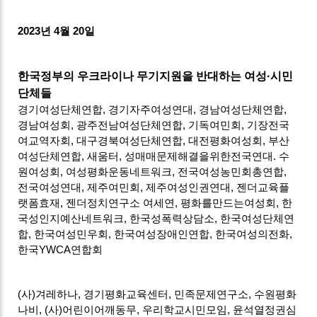
2023
년
4
월
20
일
한국정부의 우크라이나 무기지원을 반대하는 여성
·
시민
단체들
경기여성단체연합
,
경기자주여성연대
,
경남여성단체연합
,
경남여성회
,
광주전남여성단체연합
,
기독여민회
,
기장전국
여교역자회
,
대구경북여성단체연합
,
대전평화여성회
,
부산
여성단체연합
,
새움터
,
성매매문제해결을위한전국연대
.
수
원여성회
,
여성평화운동네트워크
,
전국여성농민회총연합
,
전국여성연대
,
제주여민회
,
제주여성인권연대
,
젠더교육플
랫폼효재
,
젠더정치연구소 여세연
,
평화를만드는여성회
,
한
국성인지예산네트워크
,
한국성폭력상담소
,
한국여성단체연
합
,
한국여성민우회
,
한국여성장애인연합
,
한국여성의전화
,
한국
YWCA
연합회
(
사
)
겨레하나
,
경기평화교육센터
,
민족문제연구소
,
수원평화
나비
, (
사
)
어린이어깨동무
,
우리학교시민모임
,
윤석열정권심