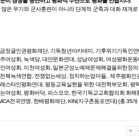
군비 경쟁을 중단하고 평화적 수단으로 평화를 만듭시다.
 많은 무기와 군사훈련이 아니라 단계적 군축과 대화 재개로
 금정굴인권평화재단, 기독청년아카데미, 기후위기기독인연대
주여성회, 녹색당, 대안문화연대, 성남여성회, 여성평화운
인여성회, 이천여성회, 일본군성노예제문제해결을위한정의기
전북녹색연합, 전쟁없는세상, 정치하는엄마들, 제주평화인권
레스타인평화연대, 평등교육실현을 위한 대전학부모회, 평
는여성회, 평화바닥, 피스모모, 한국기독교교회협의회 화해
CA전국연맹, 한베평화재단, KIN(지구촌동포연대) (총 35개