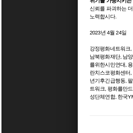
위기를 가중시키는 
신뢰를 파괴하는 더
노력합시다.
2023년 4월 24일
강정평화네트워크,
남북평화재단, 남양
를위한시민연대, 용
란치스코평화센터, 
년기후긴급행동, 팔
트워크, 평화를만드
성단체연합, 한국YM