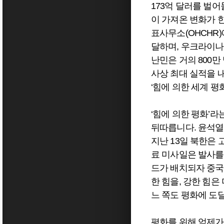
173억 달러를 벌
이 가져온 변화가 
표사무소(OHCHR)
달하며, 우크라이나
난민은 거의 800
사상 최대 실적을 
‘힘에 의한 세계 평
‘힘에 의한 평화’
뒤따릅니다. 윤석열
지난 13일 북한은
료 미사일은 발사를
드가 배치되자 중국
한 힘을, 강한 힘은
느 쪽도 평화에 도달
평화를 위해 억제가