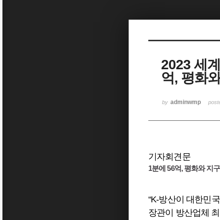
Sketchbook5, 스케치북5
2023 세
억, 평화
Sketchbook5, 스케치북5
adminwmp
by
pos
기자회견문
1분에 56억, 평화와 지
“K-방산이 대한민국
장관이 방산업체 최