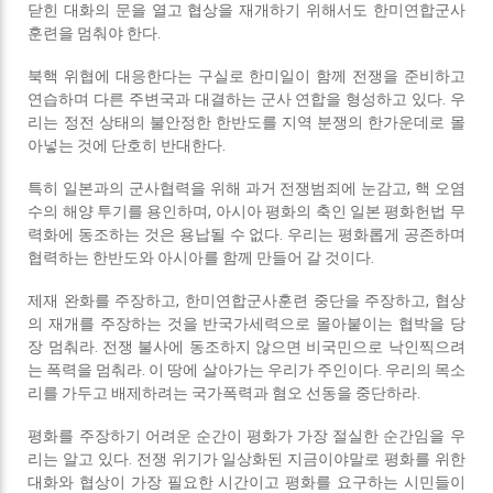
닫힌 대화의 문을 열고 협상을 재개하기 위해서도 한미연합군사
훈련을 멈춰야 한다.
북핵 위협에 대응한다는 구실로 한미일이 함께 전쟁을 준비하고
연습하며 다른 주변국과 대결하는 군사 연합을 형성하고 있다. 우
리는 정전 상태의 불안정한 한반도를 지역 분쟁의 한가운데로 몰
아넣는 것에 단호히 반대한다.
특히 일본과의 군사협력을 위해 과거 전쟁범죄에 눈감고, 핵 오염
수의 해양 투기를 용인하며, 아시아 평화의 축인 일본 평화헌법 무
력화에 동조하는 것은 용납될 수 없다. 우리는 평화롭게 공존하며
협력하는 한반도와 아시아를 함께 만들어 갈 것이다.
제재 완화를 주장하고, 한미연합군사훈련 중단을 주장하고, 협상
의 재개를 주장하는 것을 반국가세력으로 몰아붙이는 협박을 당
장 멈춰라. 전쟁 불사에 동조하지 않으면 비국민으로 낙인찍으려
는 폭력을 멈춰라. 이 땅에 살아가는 우리가 주인이다. 우리의 목소
리를 가두고 배제하려는 국가폭력과 혐오 선동을 중단하라.
평화를 주장하기 어려운 순간이 평화가 가장 절실한 순간임을 우
리는 알고 있다. 전쟁 위기가 일상화된 지금이야말로 평화를 위한
대화와 협상이 가장 필요한 시간이고 평화를 요구하는 시민들이