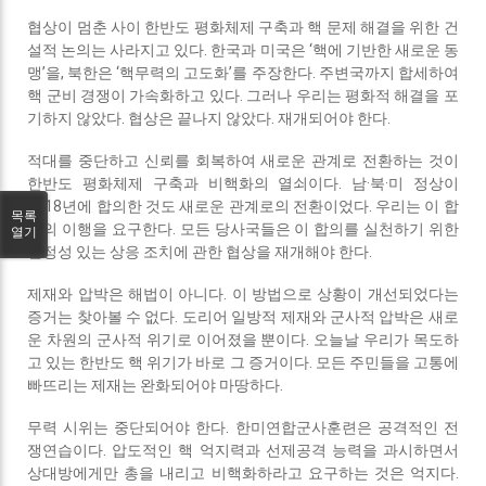
협상이 멈춘 사이 한반도 평화체제 구축과 핵 문제 해결을 위한 건
설적 논의는 사라지고 있다. 한국과 미국은 ‘핵에 기반한 새로운 동
맹’을, 북한은 ‘핵무력의 고도화’를 주장한다. 주변국까지 합세하여
핵 군비 경쟁이 가속화하고 있다. 그러나 우리는 평화적 해결을 포
기하지 않았다. 협상은 끝나지 않았다. 재개되어야 한다.
적대를 중단하고 신뢰를 회복하여 새로운 관계로 전환하는 것이
한반도 평화체제 구축과 비핵화의 열쇠이다. 남·북·미 정상이
2018년에 합의한 것도 새로운 관계로의 전환이었다. 우리는 이 합
목록
의의 이행을 요구한다. 모든 당사국들은 이 합의를 실천하기 위한
열기
진정성 있는 상응 조치에 관한 협상을 재개해야 한다.
제재와 압박은 해법이 아니다. 이 방법으로 상황이 개선되었다는
증거는 찾아볼 수 없다. 도리어 일방적 제재와 군사적 압박은 새로
운 차원의 군사적 위기로 이어졌을 뿐이다. 오늘날 우리가 목도하
고 있는 한반도 핵 위기가 바로 그 증거이다. 모든 주민들을 고통에
빠뜨리는 제재는 완화되어야 마땅하다.
무력 시위는 중단되어야 한다. 한미연합군사훈련은 공격적인 전
쟁연습이다. 압도적인 핵 억지력과 선제공격 능력을 과시하면서
상대방에게만 총을 내리고 비핵화하라고 요구하는 것은 억지다.