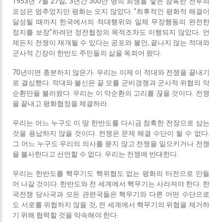
1953년 7월 27일, 3년간 300만 명의 희생을 낳은 참혹한 전투의
포성은 멈추었지만 평화는 오지 않았다. “최후적인 평화적 해결이
달성될 때까지 한국에서의 적대행위와 일체 무장행동의 완전한
정지를 보장”하려던 정전협정의 목적조차도 이행되지 않았다. 언
제든지 전쟁이 재개될 수 있다는 공포와 불안, 끝나지 않는 적대와
군사적 긴장이 한반도 주민들의 삶을 옥죄어 왔다.
70년이면 충분하지 않은가. 우리는 이제 이 적대와 전쟁을 끝내기
로 결심했다. 적대와 불신은 끝 모를 군비경쟁과 군사적 위협의 악
순환만을 불러왔다. 우리는 이 악순환의 고리를 끊을 것이다. 전쟁
을 끝내고 평화협정을 체결하라.
우리는 어느 누구도 이 땅 한반도를 다시금 참혹한 전장으로 삼는
것을 용납하지 않을 것이다. 전쟁은 문제 해결 수단이 될 수 없다.
그 어느 누구도 우리의 의사를 묻지 않고 전쟁을 일으키거나 전쟁
을 불사한다고 선언할 수 없다. 우리는 전쟁에 반대한다.
우리는 한반도를 핵무기도 핵위협도 없는 평화의 터전으로 만들
어 나갈 것이다. 한반도와 전 세계에서 핵무기는 사라져야 한다. 한
국전쟁 당사국과 모든 관련국들은 핵무기와 다른 어떤 수단으로
도 서로를 위협하지 않을 것, 전 세계에서 핵무기의 위협을 제거하
기 위해 협력할 것을 약속해야 한다.