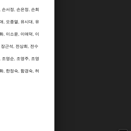
,
손서정
,
손은정
,
손희
애
,
오종열
,
유시대
,
유
화
,
이소윤
,
이애덕
, 이
,
장근석
,
전상희
,
전수
,
조영순
,
조영주
,
조영
화,
한정숙
,
함경숙,
허