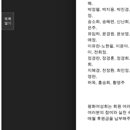
혜
,
박정렬, 박지용
,
박진경
정
,
목록
송소희
,
송혜련, 신난희,
열기
은주
,
유임하
,
윤경원
,
윤보영
,
예정,
이유란-노현필
,
이윤아
미
,
전희정
,
정경란
,
정경훈
,
정경희
희
,
지혜경
,
천정환
,
최민정
영란
,
허옥
,
홍승희
,
황영주
평화여성회는 회원 여
여러분의 참여와 실천 
매월 후원금을 납부해