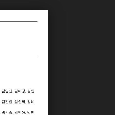
, 김명신,
김미경
,
김민
,
김진환
,
김현희
,
김혜
,
박인숙
,
박인아
,
박인