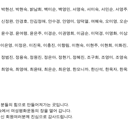
,
박현선
,
박현숙
,
밝남희
,
백미순
,
백영민
,
서명숙
,
서미숙
,
서민순
,
서영주
신정완
,
안경호
,
안김정애
,
안수경
,
안영미
,
양덕열
,
여혜숙
,
오미영
,
오순
윤수경
,
윤여령
,
윤은주
,
이경순
,
이권명희
,
이금순
,
이덕경
,
이명화
,
이상
,
이은영
,
이정은
,
이진옥,
이충진
,
이향림
,
이현숙
,
이현주
,
이현희
,
이화진
,
정범진
,
정용숙
,
정원진
,
정은아
,
정현기
,
정혜진
,
조구희
,
조영미
,
조영숙
,
최영숙
,
최영애
,
최윤태
,
최은순
,
최은영
,
한모니까
,
한산석
,
한옥자
,
한옥
러분들의 힘으로 만들어져가는 곳입니다
.
속에서 여성평화운동의 장을 열어 갑니다
.
주신 회원여러분께 진심으로 감사드립니다
.