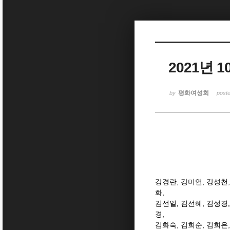
Sketchbook5, 스케치북5
2021년
Sketchbook5, 스케치북5
평화여성회
by
post
강경란
,
강미연
,
강성천
화
,
김선일
,
김선혜
,
김성경
경
,
김화숙
,
김희순
,
김희은