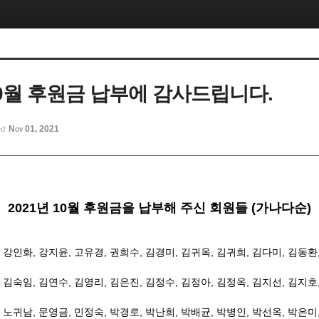
 10월 후원금 납부에 감사드립니다.
Nov 01, 2021
ed
2021
년 10월 후원금을 납부해 주신 회원들
(
가나다순
)
,
강인화
,
강지윤
,
고유경
,
권희수
,
김경미
,
김귀옥
,
김귀희
,
김다미
,
김동환
,
김숙임
,
김연수
, 김영리,
김은진
,
김정수
,
김정아
,
김정옥
, 김지선,
김지호
,
노귀남
,
문영금
,
민정숙
,
박경로
,
박난희
,
박배균
,
박병인
,
박선옥
,
박은미