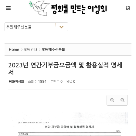
Sketchbook5, 스케치북5
Sketchbook5, 스케치북5
메뉴 건너뛰기
Home
후원안내
후원해주신분들
2023년 연간기부금모금액 및 활용실적 명세
서
평화여성회
조회 수
1994
추천 수
0
댓글
0