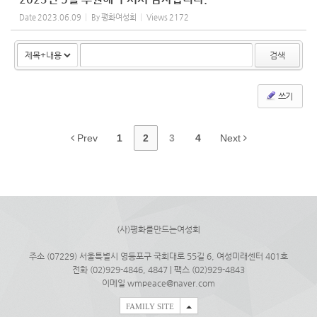
Date
2023.06.09
By
평화여성회
Views
2172
검색
쓰기
Prev
1
2
3
4
Next
(사)평화를만드는여성회
주소 (07229) 서울특별시 영등포구 국회대로 55길 6, 여성미래센터 401호
전화 (02)929-4846, 4847 | 팩스 (02)929-4843
이메일 wmpeace@naver.com
FAMILY SITE