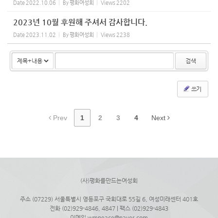
Date
2022.10.06
By
평화여성회
Views
2202
2023년 10월 후원해 주셔서 감사합니다.
Date
2023.11.02
By
평화여성회
Views
2238
검색
쓰기
Prev
1
2
3
4
Next
(사)평화를만드는여성회
주소 (07229) 서울특별시 영등포구 국회대로 55길 6, 여성미래센터 401호
전화 (02)929-4846, 4847 | 팩스 (02)929-4843
이메일 wmpeace@naver.com