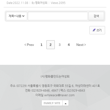
Date
2022.11.08
By
평화여성회
Views
2095
검색
쓰기
Prev
1
2
3
4
Next
(사)평화를만드는여성회
주소 (07229) 서울특별시 영등포구 국회대로 55길 6, 여성미래센터 401호
전화 (02)929-4846, 4847 | 팩스 (02)929-4843
이메일 wmpeace@naver.com
FAMILY SITE