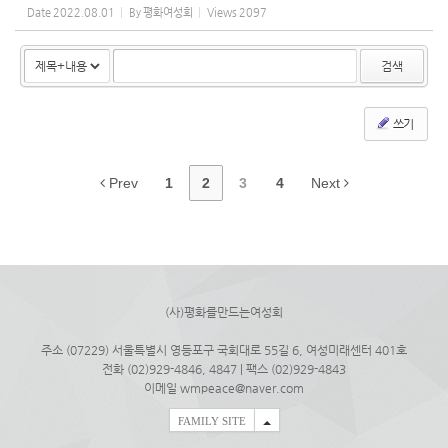
Date
2022.08.01
By
평화여성회
Views
2097
검색
쓰기
Prev
1
2
3
4
Next
(사)평화를만드는여성회
주소 (07229) 서울특별시 영등포구 국회대로 55길 6, 여성미래센터 401호
전화 (02)929-4846, 4847 | 팩스 (02)929-4843
이메일 wmpeace@naver.com
FAMILY SITE