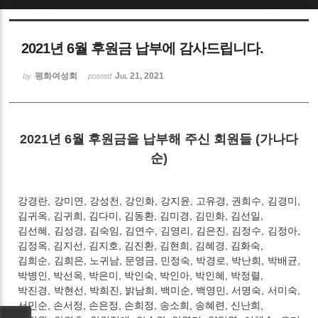
Sketchbook5, 스케치북5
2021년 6월 후원금 납부에 감사드립니다.
평화여성회
Jul 21, 2021
by
posted
Sketchbook5, 스케치북5
2021년 6월 후원금을 납부해 주신 회원들 (가나다
순)
강경란
,
강미연
,
강성천
,
강인화
,
강지윤
,
고유경
,
권희수
,
김경미
,
김귀옥
,
김귀희
,
김다미
,
김동환
,
김미경
,
김민화
,
김선일
,
김선혜
,
김성경
,
김숙임
,
김연수
,
김영리
,
김은진
,
김정수
,
김정아
,
김정옥
,
김지선
,
김지호
,
김진환
,
김현희
,
김혜경
,
김화숙
,
김희순
,
김희은
,
노귀남
,
문영금
,
민정숙
,
박경로
,
박난희
,
박배균
,
박병인
,
박선옥
,
박은미
,
박인숙
,
박인아
,
박인혜
,
박정렬
,
박진경
,
박현선
,
박희진
,
밝남희
,
백미순
,
백영민
,
서명숙
,
서미숙
,
서민순
,
손서정
,
손은정
,
손희정
,
송소희
,
송혜련
,
신난희
,