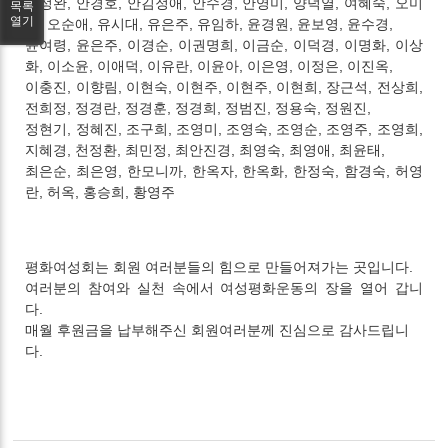
신정완
,
안경호
,
안김정애
,
안수경
,
안영미
,
양덕열
,
여혜숙
,
오미
목록
열기
영
,
오순애
,
유시대
,
유은주
,
유임하
,
윤경원
,
윤보영
,
윤수경
,
윤여령
,
윤은주
,
이경순
,
이권명희
,
이금순
,
이덕경
,
이명화
,
이상
화
,
이소윤
,
이애덕
,
이유란
,
이윤아
,
이은영
,
이정은
,
이진옥
,
이충진
,
이향림
,
이현숙
,
이현주
,
이현주
,
이현희
,
장근석
,
전상희
,
전희정
,
정경란, 정경훈
,
정경희
,
정범진
,
정용숙
,
정원진
,
정현기
,
정혜진
,
조구희
,
조영미
,
조영숙
,
조영순
,
조영주
,
조영희
,
지혜경
,
천정환
,
최민정
,
최안진경
,
최영숙
,
최영애
,
최윤태
,
최은순
,
최은영
,
한모니까
,
한옥자
,
한옥화
,
한정숙
,
함경숙
,
허영
란
,
허옥
,
홍승희
,
황영주
평화여성회는 회원 여러분들의 힘으로 만들어져가는 곳입니다.
여러분의 참여와 실천 속에서 여성평화운동의 장을 열어 갑니
다.
매월 후원금을 납부해주신 회원여러분께 진심으로 감사드립니
다.