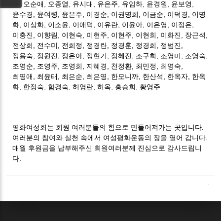
영
,
오순애
,
오종열
,
유시대
,
유은주
,
유임하
,
윤경원
,
윤보영
,
윤수경
,
윤여령
,
윤은주
,
이경순
,
이권명희
,
이금순
,
이덕경
,
이명
화
,
이상화
,
이소윤
,
이애덕
,
이유란
,
이윤아
,
이은영
,
이정은
,
이충진
,
이향림
,
이현숙
,
이현주
,
이현주
,
이현희
,
이화진
,
장근석
,
전상희
,
전수미
,
전희정
,
정경란
,
정경훈
,
정경희
,
정범진
,
정용숙
,
정원진
,
정은아
,
정현기
,
정혜진
,
조구희
,
조영미
,
조영숙
,
조영순
,
조영주
,
조영희
,
지혜경
,
천정환
,
최민정
,
최영숙
,
최영애
,
최윤태
,
최은순
,
최은영
,
한모니까
,
한산석
,
한옥자
,
한옥
화
,
한정숙
,
함경숙
,
허영란
,
허옥
,
홍승희
,
황영주
평화여성회는 회원 여러분들의 힘으로 만들어져가는 곳입니다
.
여러분의 참여와 실천 속에서 여성평화운동의 장을 열어 갑니다
.
매월 후원금을 납부해주신 회원여러분께 진심으로 감사드립니
다
.