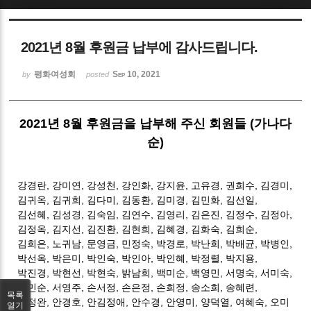
Sketchbook5, 스케치북5
2021년 8월 후원금 납부에 감사드립니다.
평화여성회
Sep 10, 2021
by
posted
2021
년 8월 후원금을 납부해 주신 회원들
(
가나다
Sketchbook5, 스케치북5
순
)
강경란
,
강미연
,
강성천
,
강인화
,
강지윤
,
고유경
,
권희수
,
김경미
,
김귀옥
,
김귀희
,
김다미
,
김동환
,
김미경
,
김민화
,
김선일
,
김선혜
,
김성경
,
김숙임
,
김연수
,
김영리
,
김은진
,
김정수
,
김정아
,
김정옥
,
김지선
,
김진환
,
김현희
,
김혜경
,
김화숙
,
김희순
,
김희은
,
노귀남
,
문영금
,
민정숙
,
박경로
,
박난희
,
박배균
,
박병인
,
박선옥
,
박은미
,
박인숙
,
박인아
,
박인혜
,
박정렬
,
박지용
,
박진경
,
박현선
,
박현숙
,
밝남희
,
백미순
,
백영민
,
서명숙
,
서미숙
,
서민순
,
서영주
,
손서정
,
손은정
,
손희정
,
송소희
,
송혜련,
목록
신정완
,
안경호
,
안김정애
,
안수경
,
안영미
,
양덕열
,
여혜숙
,
오미
열기