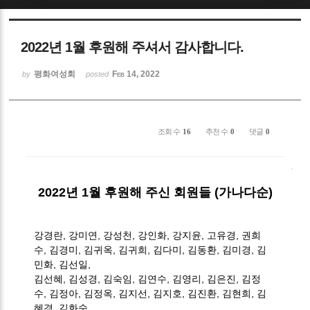
Sketchbook5, 스케치북5
2022년 1월 후원해 주셔서 감사합니다.
평화여성회
Feb 14, 2022
by
posted
Sketchbook5, 스케치북5
조회 수
16
추천 수
0
댓글
0
2022
년 1월 후원해 주신 회원들
(
가나다순
)
강경란
,
강미연
,
강성천
,
강인화
,
강지윤
,
고유경
,
권희
수
,
김경미
,
김귀옥
,
김귀희
,
김다미
,
김동환
,
김미경
,
김
민화
,
김선일
,
김선혜
,
김성경
,
김숙임
,
김연수
, 김영리,
김은진
,
김정
수
,
김정아
,
김정옥
, 김지선,
김지호,
김진환
,
김현희
,
김
혜경
,
김화숙
,