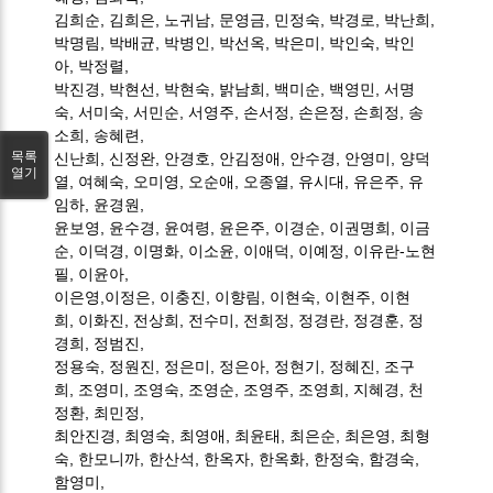
김희순
,
김희은
,
노귀남
,
문영금
,
민정숙
,
박경로
,
박난희
,
박명림,
박배균
,
박병인
,
박선옥
,
박은미
,
박인숙
,
박인
아,
박정렬,
박진경
,
박현선,
박현숙
,
밝남희
,
백미순
,
백영민
,
서명
숙
,
서미숙
,
서민순
,
서영주
,
손서정
,
손은정
,
손희정
,
송
소희
,
송혜련,
목록
신난희,
신정완
,
안경호
,
안김정애
,
안수경
,
안영미
,
양덕
열기
열
,
여혜숙
,
오미영
,
오순애
,
오종열
,
유시대
,
유은주
,
유
임하
,
윤경원
,
윤보영
,
윤수경
,
윤여령
,
윤은주
,
이경순
,
이권명희
,
이금
순
,
이덕경
,
이명화
,
이소윤,
이애덕
, 이예정,
이유란-노현
필
,
이윤아
,
이은영
,
이정은
,
이충진
,
이향림
,
이현숙
,
이현주
,
이현
희
,
이화진
,
전상희
,
전수미
,
전희정
,
정경란
,
정경훈
,
정
경희
,
정범진
,
정용숙
,
정원진
, 정은미,
정은아
,
정현기
,
정혜진
,
조구
희
,
조영미
,
조영숙
,
조영순
,
조영주
, 조영희,
지혜경
,
천
정환
,
최민정
,
최안진경,
최영숙
,
최영애
,
최윤태
,
최은순
,
최은영
, 최형
숙,
한모니까
, 한산석,
한옥자
,
한옥화,
한정숙
,
함경숙,
함영미,