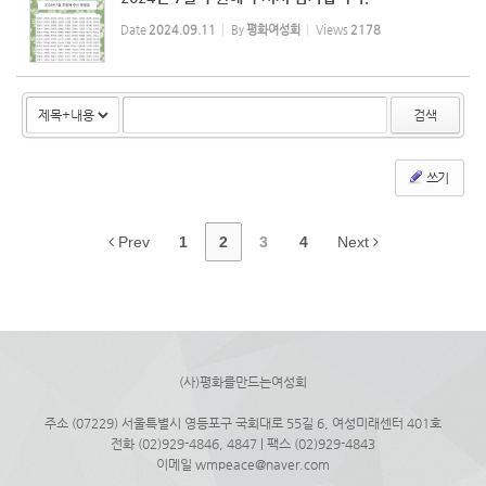
Date
2024.09.11
By
평화여성회
Views
2178
검색
쓰기
Prev
1
2
3
4
Next
(사)평화를만드는여성회
주소 (07229) 서울특별시 영등포구 국회대로 55길 6, 여성미래센터 401호
전화 (02)929-4846, 4847 | 팩스 (02)929-4843
이메일 wmpeace@naver.com