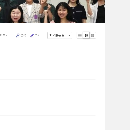
T
로 보기
검색
쓰기
기본글꼴
Li
Zi
G
st
n
al
e
le
ry