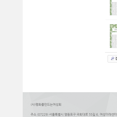
(사)평화를만드는여성회
주소 (07229) 서울특별시 영등포구 국회대로 55길 6, 여성미래센터