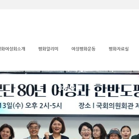
메뉴 건너뛰기
평화여성회소개
평화알리미
여성평화운동
평화자료실
후원안내