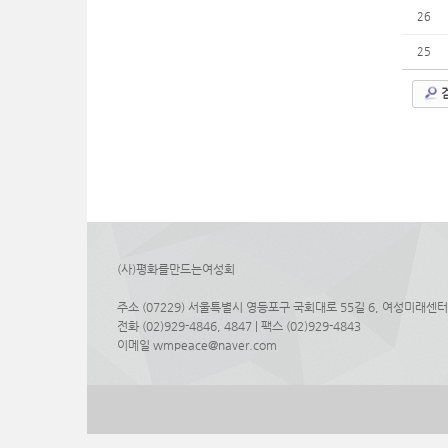
26
25
(사)평화를만드는여성회
주소 (07229) 서울특별시 영등포구 국회대로 55길 6, 여성미래센터
전화 (02)929-4846, 4847 | 팩스 (02)929-4843
이메일 wmpeace@naver.com