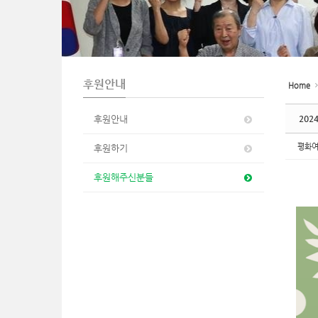
n
후원안내
Home
후원안내
202
평화
후원하기
후원해주신분들