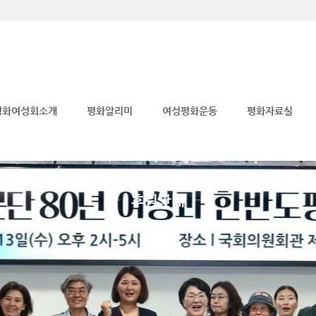
메뉴 건너뛰기
평화여성회소개
평화알리미
여성평화운동
평화자료실
후원안내