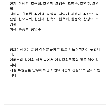
현기
,
정혜진
,
조구희
,
조영미
,
조영숙
,
조영순
,
조영주
,
조영
희
,
지혜경
,
천정환
,
최민정
,
최영숙
,
최영애
,
최윤태
,
최은순
,
최
은영
,
한모니까
,
한산석
,
한옥자
,
한옥화,
한정숙
,
함경숙,
허
영란
,
허옥
,
홍승희
,
황영주
평화여성회는 회원 여러분들의 힘으로 만들어져가는 곳입니
다
.
여러분의 참여와 실천 속에서 여성평화운동의 장을 열어 갑
니다
.
매월 후원금을 납부해주신 회원여러분께 진심으로 감사드립
니다
.