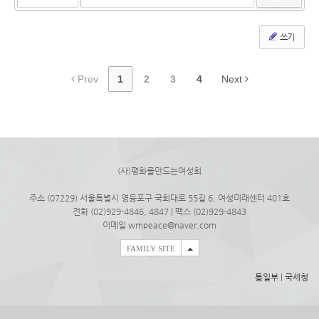
쓰기
Prev
1
2
3
4
Next
(사)평화를만드는여성회
주소 (07229) 서울특별시 영등포구 국회대로 55길 6, 여성미래센터 401호
전화 (02)929-4846, 4847 | 팩스 (02)929-4843
이메일 wmpeace@naver.com
FAMILY SITE
통일부
|
국세청