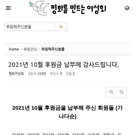
Sketchbook5, 스케치북5
Sketchbook5, 스케치북5
메뉴 건너뛰기
Home
후원안내
후원해주신분들
2021년 10월 후원금 납부에 감사드립니다.
평화여성회
조회 수
2089
추천 수
0
댓글
0
2021
년 10월 후원금을 납부해 주신 회원들
(
가
나다순
)