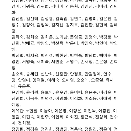
강경란
,
강미연
,
강성천
,
강인화
,
강지윤
,
고유경
,
권희수
,
김
경미
,
김귀옥
,
김귀희
,
김다미
,
김동환
, 김명신,
김미경
,
김민
화
,
김선일
,
김선혜
,
김성경
,
김숙임
,
김연수
, 김영리,
김은진
,
김
정수
,
김정아
,
김정옥
, 김지선,
김지호
,
김진환
,
김현희
,
김혜
경
,
김화숙
,
김희순
,
김희은
,
노귀남
,
문영금
,
민정숙
,
박경로
,
박
난희
,
박배균
,
박병인
,
박선옥
,
박은미
,
박인숙
,
박인아
,
박인
혜
,
박정렬, 박지용
,
박진경
,
박현선
,
박현숙
,
밝남희
,
백미순
,
백
영민
,
서명숙
,
서미숙
,
서민순
,
서영주
,
손서정
,
손은정
,
손희
정
,
송소희
,
송혜련, 신난희,
신정완
,
안경호
,
안김정애
,
안수
경
,
안영미
,
양덕열
,
여혜숙
,
오미영
,
오순애
,
오종열
,
유시
대
,
유은주
,
유임하
,
윤경원
,
윤보영
,
윤수경
,
윤여령
,
윤은주
,
이경순
,
이
권명희
,
이금순
,
이덕경
,
이명화
,
이상화
,
이소윤
,
이애덕
, 이
예정,
이유란-노현필
,
이윤아
,
이은영
,
이정은
,
이진옥,
이충진
,
이
향림
,
이현숙
,
이현주
,
이현희
,
이화진
,
장근석
,
전상희
,
전수
미
,
전희정
,
정경란
,
정경훈
,
정경희
,
정범진
,
정용숙
,
정원진
,
정은아
,
정