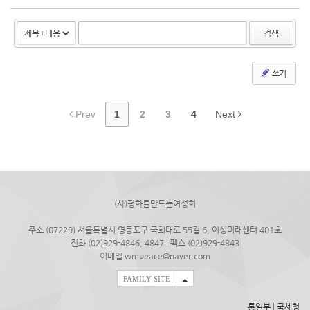
검색
쓰기
Prev
1
2
3
4
Next
(사)평화를만드는여성회
주소 (07229) 서울특별시 영등포구 국회대로 55길 6, 여성미래센터 401호
전화 (02)929-4846, 4847 | 팩스 (02)929-4843
이메일 wmpeace@naver.com
FAMILY SITE
통일부
|
국세청