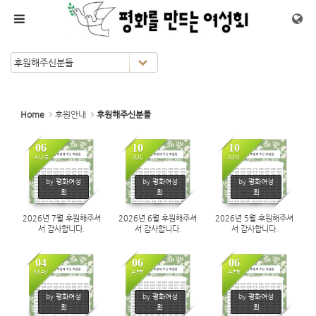
Sketchbook5, 스케치북5
Sketchbook5, 스케치북5
메뉴 건너뛰기
Home
후원안내
후원해주신분들
06
10
10
AUG
JUL
JUN
14
213
311
by 평화여성
by 평화여성
by 평화여성
회
회
회
2026년 7월 후원해주셔
2026년 6월 후원해주셔
2026년 5월 후원해주셔
서 감사합니다.
서 감사합니다.
서 감사합니다.
04
06
06
MAY
APR
APR
380
582
565
by 평화여성
by 평화여성
by 평화여성
회
회
회