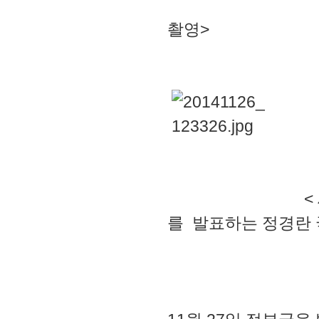
<국제
촬영>
<
를 발표하는 정경란