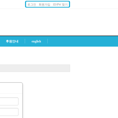
로그인
회원가입
ID/PW 찾기
후원안내
english