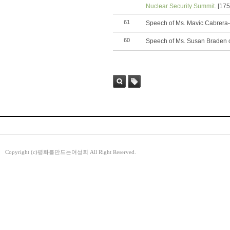
Nuclear Security Summit.
[175
61
Speech of Ms. Mavic Cabrera-
60
Speech of Ms. Susan Braden 
검색
태그
Copyright (c)평화를만드는여성회 All Right Reserved.