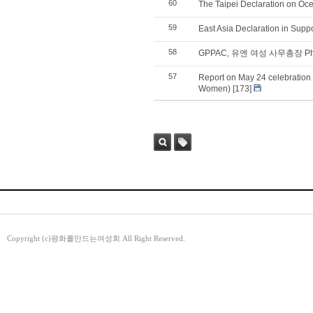
60
The Taipei Declaration on Oc
59
East Asia Declaration in Suppo
58
GPPAC, 유엔 여성 사무총장 Phu
57
Report on May 24 celebratio
Women)
[173]
검색
태그
Copyright (c)평화를만드는여성회 All Right Reserved.