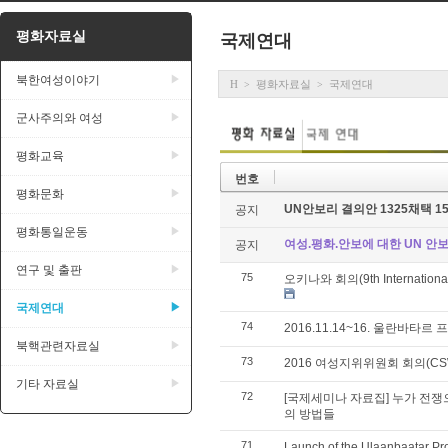
평화자료실
국제연대
북한여성이야기
▶
H
평화자료실
국제연대
>
>
군사주의와 여성
▶
평화교육
▶
번호
평화문화
▶
UN안보리 결의안 1325채택 
공지
평화통일운동
▶
여성.평화.안보에 대한 UN 안보리
공지
연구 및 출판
▶
75
오키나와 회의(9th International 
국제연대
▶
74
2016.11.14~16. 울란바타
북핵관련자료실
▶
73
2016 여성지위위원회 회의(C
기타 자료실
▶
72
[국제세미나 자료집] 누가 전쟁
의 방법들
71
Launch of the Ulaanbaatar Pr