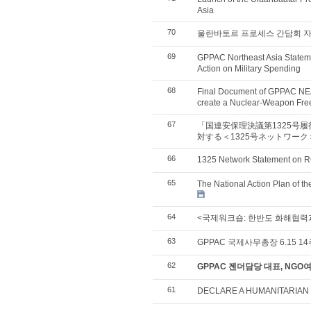
Asia
70
울란바토르 프로세스 간담회 
69
GPPAC Northeast Asia Stateme
Action on Military Spending
68
Final Document of GPPAC NEA 
create a Nuclear-Weapon Free
67
「国連安保理決議第1325号
対する＜1325号ネットワー
66
1325 Network Statement on R
65
The National Action Plan of 
64
<국제워크숍: 한반도 화해협력
63
GPPAC 국제사무총장 6.15 
62
GPPAC 젠더담당 대표, NG
61
DECLARE A HUMANITARIAN 