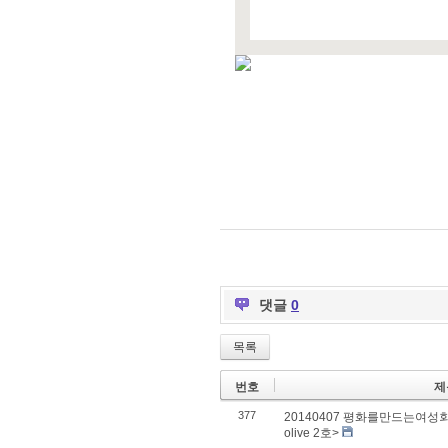
댓글
0
목록
번호
제
377
20140407 평화를만드는여성회
olive 2호>