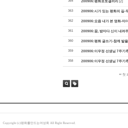
364
200906:평화포토갤러리
[2]
363
200906:시가 있는 평화의 길-
362
200906:요즘 내가 본 영화-마
361
200906:꿈, 밤마다 신이 내려
360
200906:평화 글쓰기-참깨 밭
359
200906:이우정 선생님 7주
358
200906:이우정 선생님 7주
첫 
검색
태그
Copyright (c)평화를만드는여성회 All Right Reserved.