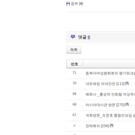
첨부 [
4
]
댓글
0
목록
번호
71
동북아여성평화회의 평가워크
70
네트워킹 저녁만찬
[113]
69
폐회사 _홍성덕 민화협 여성
68
러시아대사관 방문
[270]
67
국회방문_조준호 통합진보당 
»
전략회의
[256]