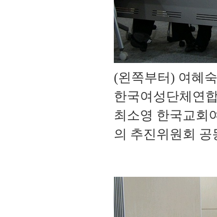
(왼쪽부터) 여혜
한국여성단체연합
최소영 한국교회여
의 추진위원회 