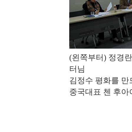
(왼쪽부터) 정경
터님
김정수 평화를 만
중국대표 첸 후