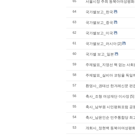
65
서울시장 주최 동북아여성평화
64
국가별보고_한국
63
국가별보고_중국
62
국가별보고_미국
61
국가별보고_러시아
[2]
60
국가별 보고_일본
59
주제발표_지영선 핵 없는 사회
58
주제발표_실비아 코팅울 독일
57
환영사_권태선 한겨레신문 편
56
축사_조형 여성재단 이사장
[5]
55
축사_남부원 시민평화포럼 공
54
축사_남윤인순 민주통합당 최
53
개회사_정현백 동북아여성평