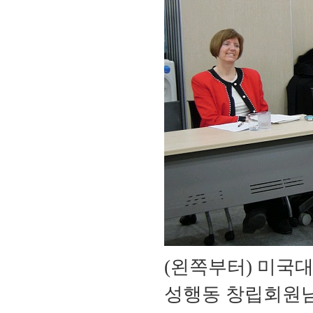
(왼쪽부터) 미국
성행동 창립회원