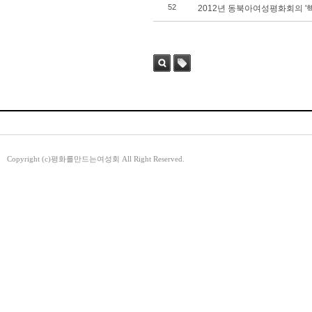
52
2012년 동북아여성평화회의 '
검색
태그
Copyright (c)평화를만드는여성회 All Right Reserved.